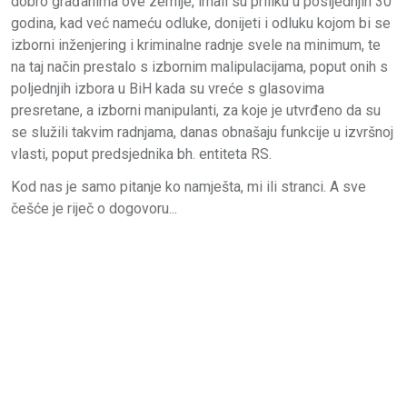
dobro građanima ove zemlje, imali su priliku u posljednjih 30
godina, kad već nameću odluke, donijeti i odluku kojom bi se
izborni inženjering i kriminalne radnje svele na minimum, te
na taj način prestalo s izbornim malipulacijama, poput onih s
poljednjih izbora u BiH kada su vreće s glasovima
presretane, a izborni manipulanti, za koje je utvrđeno da su
se služili takvim radnjama, danas obnašaju funkcije u izvršnoj
vlasti, poput predsjednika bh. entiteta RS.
Kod nas je samo pitanje ko namješta, mi ili stranci. A sve
češće je riječ o dogovoru...