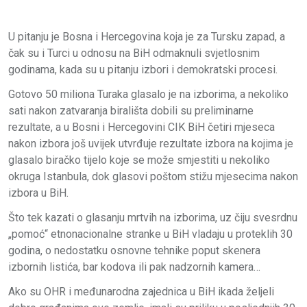
U pitanju je Bosna i Hercegovina koja je za Tursku zapad, a
čak su i Turci u odnosu na BiH odmaknuli svjetlosnim
godinama, kada su u pitanju izbori i demokratski procesi.
Gotovo 50 miliona Turaka glasalo je na izborima, a nekoliko
sati nakon zatvaranja birališta dobili su preliminarne
rezultate, a u Bosni i Hercegovini CIK BiH četiri mjeseca
nakon izbora još uvijek utvrđuje rezultate izbora na kojima je
glasalo biračko tijelo koje se može smjestiti u nekoliko
okruga Istanbula, dok glasovi poštom stižu mjesecima nakon
izbora u BiH.
Što tek kazati o glasanju mrtvih na izborima, uz čiju svesrdnu
„pomoć“ etnonacionalne stranke u BiH vladaju u proteklih 30
godina, o nedostatku osnovne tehnike poput skenera
izbornih listića, bar kodova ili pak nadzornih kamera…
Ako su OHR i međunarodna zajednica u BiH ikada željeli