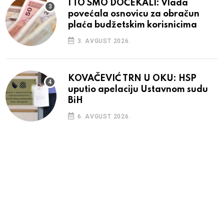
I TO SMO DOČEKALI: Vlada
povećala osnovicu za obračun
plaća budžetskim korisnicima
3. AVGUST 2026.
KOVAČEVIĆ TRN U OKU: HSP
uputio apelaciju Ustavnom sudu
BiH
6. AVGUST 2026.