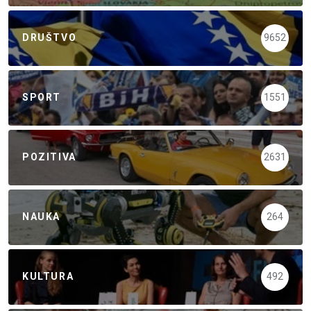
DRUŠTVO
9652
SPORT
1551
POZITIVA
2631
NAUKA
264
KULTURA
492