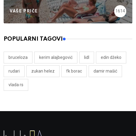
VAŠE PRIČE
1614
POPULARNI TAGOVI
bruceloza
kerim alajbegović
lidl
edin džeko
rudari
zukan helez
fk borac
damir mašić
vlada rs