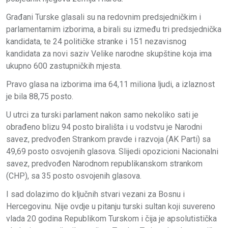
Građani Turske glasali su na redovnim predsjedničkim i
parlamentarnim izborima, a birali su između tri predsjednička
kandidata, te 24 političke stranke i 151 nezavisnog
kandidata za novi saziv Velike narodne skupštine koja ima
ukupno 600 zastupničkih mjesta.
Pravo glasa na izborima ima 64,11 miliona ljudi, a izlaznost
je bila 88,75 posto.
U utrci za turski parlament nakon samo nekoliko sati je
obrađeno blizu 94 posto birališta i u vodstvu je Narodni
savez, predvođen Strankom pravde i razvoja (AK Parti) sa
49,69 posto osvojenih glasova. Slijedi opozicioni Nacionalni
savez, predvođen Narodnom republikanskom strankom
(CHP), sa 35 posto osvojenih glasova.
I sad dolazimo do ključnih stvari vezani za Bosnu i
Hercegovinu. Nije ovdje u pitanju turski sultan koji suvereno
vlada 20 godina Republikom Turskom i čija je apsolutistička