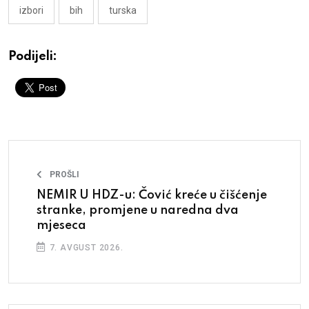
izbori
bih
turska
Podijeli:
PROŠLI
NEMIR U HDZ-u: Čović kreće u čišćenje
stranke, promjene u naredna dva
mjeseca
7. AVGUST 2026.