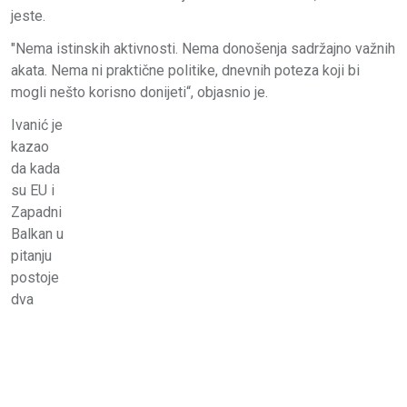
jeste.
"Nema istinskih aktivnosti. Nema donošenja sadržajno važnih
akata. Nema ni praktične politike, dnevnih poteza koji bi
mogli nešto korisno donijeti“, objasnio je.
Ivanić je
kazao
da kada
su EU i
Zapadni
Balkan u
pitanju
postoje
dva