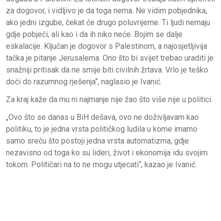
za dogovor, i vidljivo je da toga nema. Ne vidim pobjednika,
ako jedni izgube, čekat će drugo poluvrijeme. Ti ljudi nemaju
gdje pobjeći, ali kao i da ih niko neće. Bojim se dalje
eskalacije. Ključan je dogovor s Palestinom, a najosjetljivija
tačka je pitanje Jerusalema. Ono što bi svijet trebao uraditi je
snažniji pritisak da ne smije biti civilnih žrtava. Vrlo je teško
doći do razumnog rješenja“, naglasio je Ivanić.
Za kraj kaže da mu ni najmanje nije žao što više nije u politici.
„Ovo što se danas u BiH dešava, ovo ne doživljavam kao
politiku, to je jedna vrsta političkog ludila u kome imamo
samo sreću što postoji jedna vrsta automatizma, gdje
nezavisno od toga ko su lideri, život i ekonomija idu svojim
tokom. Političari na to ne mogu utjecati“, kazao je Ivanić.