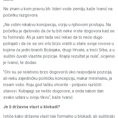
Ne znam u kom pravcu bh. lideri vode zemlju, kaže Ivanić na
početku razgovora.
„Ne vidim nikakvu koncpeciju, viziju u njihovom pristupu. Na
početku je djelovalo da će tu biti neke vrste dogovora kad se
to formiralo. Ali ja sam tada već rekao da to neće dugo
potrajati i da će se oni vrlo brzo vratiti u stare svoje rovove u
kojima će jedni braniti Bošnjake, drugi Hrvate, a treći Srbe, a u
suštini čuvati vlastite pozicije. Krajnji rezultat je nula“, ocijenio
je Ivanić, te dodao:
"Oni su se relativno brzo dogovorili oko raspodjele pozicija,
ali neku zajedničku političku koncepciju, makar minimalnu, ja
nisam vidio. Koju god tačku otvorite - potpuno različiti
stavovi. Kobajagi se nešto dogovore, a onda nakon dan
svako udara u svoju tikvu“, kaže Ivanić.
Je li državna vlast u blokadi?
Ističe kako državna vlast nije formalno u blokadi, ali suštinski