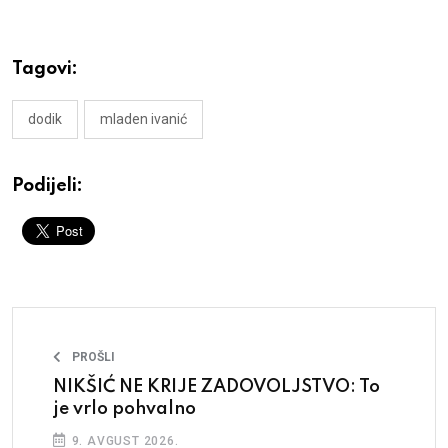
Tagovi:
dodik
mladen ivanić
Podijeli:
PROŠLI
NIKŠIĆ NE KRIJE ZADOVOLJSTVO: To
je vrlo pohvalno
9. AVGUST 2026.