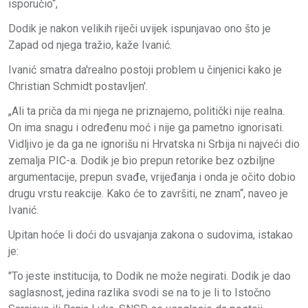
isporučio“,
Dodik je nakon velikih riječi uvijek ispunjavao ono što je
Zapad od njega tražio, kaže Ivanić.
Ivanić smatra da'realno postoji problem u činjenici kako je
Christian Schmidt postavljen'.
„Ali ta priča da mi njega ne priznajemo, politički nije realna.
On ima snagu i određenu moć i nije ga pametno ignorisati.
Vidljivo je da ga ne ignorišu ni Hrvatska ni Srbija ni najveći dio
zemalja PIC-a. Dodik je bio prepun retorike bez ozbiljne
argumentacije, prepun svađe, vrijeđanja i onda je očito dobio
drugu vrstu reakcije. Kako će to završiti, ne znam“, naveo je
Ivanić.
Upitan hoće li doći do usvajanja zakona o sudovima, istakao
je:
"To jeste institucija, to Dodik ne može negirati. Dodik je dao
saglasnost, jedina razlika svodi se na to je li to Istočno