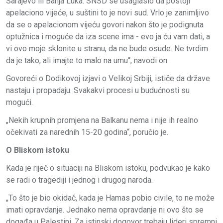
Sarajevo ili Banja Luka. SNSD se usaglasio da postoji
apelaciono vijeće, u suštini to je novi sud. Vrlo je zanimljivo
da se o apelacionom vijeću govori nakon što je podignuta
optužnica i moguće da iza scene ima - evo ja ću vam dati, a
vi ovo moje sklonite u stranu, da ne bude osude. Ne tvrdim
da je tako, ali imajte to malo na umu“, navodi on.
Govoreći o Dodikovoj izjavi o Velikoj Srbiji, ističe da države
nastaju i propadaju. Svakakvi procesi u budućnosti su
mogući.
„Nekih krupnih promjena na Balkanu nema i nije ih realno
očekivati za narednih 15-20 godina“, poručio je.
O Bliskom istoku
Kada je riječ o situaciji na Bliskom istoku, podvukao je kako
se radi o tragediji i jednog i drugog naroda.
„To što je bio okidač, kada je Hamas pobio civile, to ne može
imati opravdanje. Jednako nema opravdanje ni ovo što se
događa u Palestini. Za istinski dogovor trebaju lideri spremni