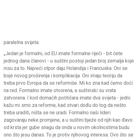
paralelna svijeta.
„Jedan je formalni, od EU imate formalne riječi - bit ćete
jednog dana članovi - u suštini postoji jedan broj zemalja koje
nisu za to. Najveći otpor daju Holandija i Francuska. Oni se
boje novog proširenja i komplikacija. Oni imaju teoriju da
treba prvo Evropa da se reformiše. Mi ko zna kad ćemo doći
na red. Formalno imate otvorena, a suštinski su vrata
zatvorena. I kod domaćih političara imate dva svijeta - jedni
kažu mi smo za reforme, kad stvari dođu do tog da nešto
treba uraditi, ništa se ne uradi. Formalno naši lideri
zagovaraju neke promjene, a u suštini bježe od njih kao đavo
od krsta jer gube snagu da onda u novim okolnostima budu
ono što jesu danas. To je protiv njihovog interesa. Ovo što se