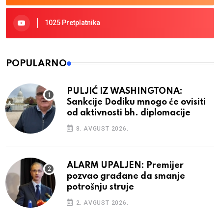
1025 Pretplatnika
POPULARNO
PULJIĆ IZ WASHINGTONA:
Sankcije Dodiku mnogo će ovisiti
od aktivnosti bh. diplomacije
8. AVGUST 2026.
ALARM UPALJEN: Premijer
pozvao građane da smanje
potrošnju struje
2. AVGUST 2026.