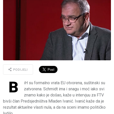
PODIJELI
B
iH su formalno vrata EU otvorena, suštinski su
zatvorena. Schmidt ima i snagu i moć iako svi
znamo kako je došao, kaže u intervjuu za FTV
bivši član Predsjedništva Mladen Ivanić. Ivanić kaže da je
rezultat aktuelne vlasti nula, a da na sceni imamo političko
ludilo.