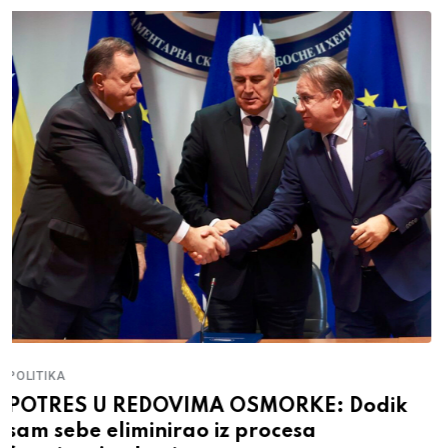
POLITIKA
TREĆI PUT, LAŽ I OBMANA BIRAČA: Nešić
ponovo stao uz Dodika