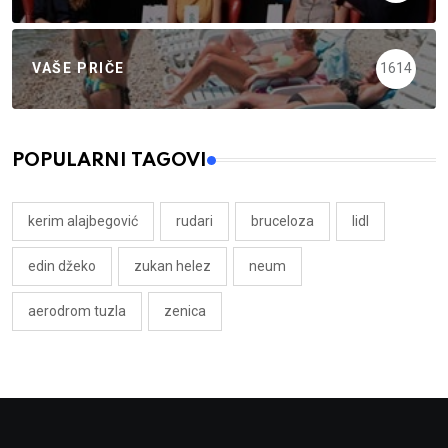
VAŠE PRIČE
1614
POPULARNI TAGOVI
kerim alajbegović
rudari
bruceloza
lidl
edin džeko
zukan helez
neum
aerodrom tuzla
zenica