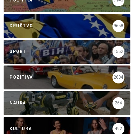
POLITIKA
7143
DRUŠTVO
9658
SPORT
1552
POZITIVA
2634
NAUKA
264
KULTURA
492