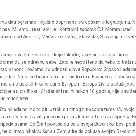
mo dati ogromne i ključne doprinose evropskim integracijama. N
z nas. Mi smo i test istorije i kontrolni zadatak EU. Moram istaći
imamo od Austrije, Mađarske, Italije, Slovačke, Slovenije i Hrva
azumiju ovo što govorim. I koje takođe, zajedno sa nama, imaju
latforma da se odreknu sebe. Zato je nepošteno da neko to traži n
nadležnost i nećemo se odricati slova Republike Srpske kada ka
edati. Na to ne bi pristali ni u Flandriji ni u Bavarskoj. Duboko v
oramo uskladiti kalendar s Evropom. Evropa živi u sadašnjosti 
robljena u prošlosti. Građanski rat, ni nakon 30 godina, nije završe
ućim idejama.
 što nikada ne može biti uzrok su mnogih nesporazuma. Vi, ovdje u
Alpima nećete napraviti pirinčana polja. Јedan od uslova napretka B
pripada svima. Da Šmit pokuša da se u svojoj Bavarskoj bavi poli
iH, ne bi imao nikakvu šansu. Zamislite da pokuša svojim Bavarci