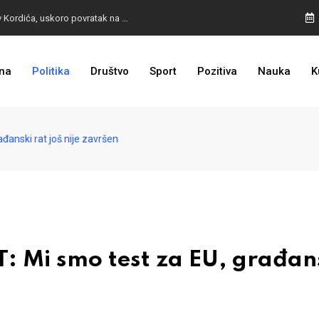
BURA U MOSTARU: Otpušteni radnici odbili poziv Kordića, uskoro povratak na posao
na
Politika
Društvo
Sport
Pozitiva
Nauka
K
I TO SMO DOČEKALI: Grad u BiH prvi put dobio sredstva EU
anski rat još nije završen
Mi smo test za EU, građan