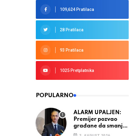
109,624 Pratilaca
28 Pratilaca
93 Pratilaca
1025 Pretplatnika
POPULARNO
ALARM UPALJEN:
Premijer pozvao
građane da smanje
potrošnju struje
2. AVGUST 2026.