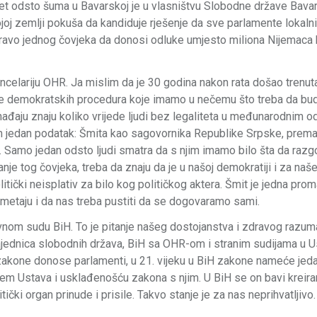
eset odsto šuma u Bavarskoj je u vlasništvu Slobodne države Bava
joj zemlji pokuša da kandiduje rješenje da sve parlamente lokaln
ravo jednog čovjeka da donosi odluke umjesto miliona Nijemaca ko
kancelariju OHR. Јa mislim da je 30 godina nakon rata došao trenu
avanje demokratskih procedura koje imamo u nečemu što treba da bu
hađaju znaju koliko vrijede ljudi bez legaliteta u međunarodnim 
 vam jedan podatak: Šmita kao sagovornika Republike Srpske, prem
i. Samo jedan odsto ljudi smatra da s njim imamo bilo šta da raz
anje tog čovjeka, treba da znaju da je u našoj demokratiji i za naš
itički neisplativ za bilo kog političkog aktera. Šmit je jedna pro
smetaju i da nas treba pustiti da se dogovaramo sami.
avnom sudu BiH. To je pitanje našeg dostojanstva i zdravog razuma
 zajednica slobodnih država, BiH sa OHR-om i stranim sudijama u
 zakone donose parlamenti, u 21. vijeku u BiH zakone nameće jeda
jem Ustava i usklađenošću zakona s njim. U BiH se on bavi kreir
ički organ prinude i prisile. Takvo stanje je za nas neprihvatljivo