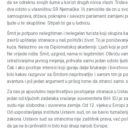
da se odreknu svojih šuma u korist drugih nivoa vlasti. Trid
dva odsto u vlasništvu SR Njemačke. Ili zamislite da on u svo
samouprava, država, pokrajina i savezni parlament zamijeni p
ljude u te skupštine. Strpali bi ga u ludnicu.
Šmit je potpuno nelegitiman i nelegalan turista koji okupira 
završi uplitanje stranaca u naš politički život. To je poniž
kuća. Nalazimo se na Diplomatskoj akademiji. Ljudi koji je po
Ne vrijede ništa. Šmit, uzgred, nema ni legitimitet. Otkriću
istraživanjima javnog mnjenja, prihvata samo jedan odsto ljud
Čak i ako postoje interesi koji guraju dalje brukanje i bivstvov
bilo kakav razgovor sa Šmitom neprihvatljiv i samim tim je pol
avantura i još jedan argument u prilog tome da stranci samo 
Za nas je apsolutno neprihvatljivo postojanje stranaca u Ust
jedan od ključnih zadataka vraćanje suvereniteta BiH. EU je
sudu nije slobodna i suverena zemlja. Od 12. vijeka u Evropi
Od uspostavljanja instituta Ustavni sud, on se bavio tumačen
zakona. Ustavni sud sa strancima nije zaštitnik prava, već polit
da ga ne bi prihvatili ni bilo koji drugi narodi Evrope.