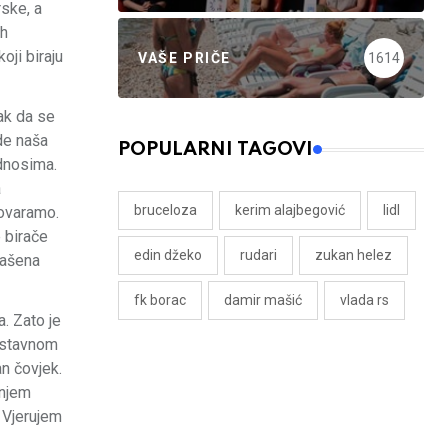
rske, a
ih
ji biraju
VAŠE PRIČE
1614
tak da se
de naša
POPULARNI TAGOVI
odnosima.
a
bruceloza
kerim alajbegović
lidl
govaramo.
e birače
edin džeko
rudari
zukan helez
mašena
fk borac
damir mašić
vlada rs
. Zato je
 Ustavnom
n čovjek.
anjem
. Vjerujem