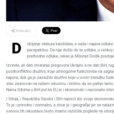
PODIJELI
D
obijanje statusa kandidata, a sada i najava odluke
perspektivu. Da nije došlo do te odluke, u velikoj
prethodne odluke, rekao je Milorad Dodik preds
Izvinite, ali dati otvaranje pregovora Ukrajini, a ne dati BiH,
postkonfliktno društvo, koje umnogome funkcioniše na saglasn
napora, dok ga je zaslužilo društvo koje u ovom trenutku fun
stav zasnovan na našem iskustvu i želimo da se patnje tamo 
Nama Srbima u BiH put ka EU je i ekonomski i nacionalni inte
I Srbija, i Republika Srpska i BiH najveći dio svoje ekonomsk
To je i prirodno i normalno, a stvar je i geografije jer se nala
osnovu tih iskustava često imamo različite poglede na istoriju, 