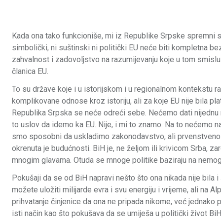
Kada ona tako funkcioniše, mi iz Republike Srpske spremni s
simbolički, ni suštinski ni politički EU neće biti kompletna be
zahvalnost i zadovoljstvo na razumijevanju koje u tom smislu 
članica EU.
To su države koje i u istorijskom i u regionalnom kontekstu r
komplikovane odnose kroz istoriju, ali za koje EU nije bila p
Republika Srpska se neće odreći sebe. Nećemo dati nijednu 
to uslov da idemo ka EU. Nije, i mi to znamo. Na to nećemo nasj
smo sposobni da uskladimo zakonodavstvo, ali prvenstveno m
okrenuta je budućnosti. BiH je, ne željom ili krivicom Srba, za
mnogim glavama. Otuda se mnoge politike baziraju na nemog
Pokušaji da se od BiH napravi nešto što ona nikada nije bila i
možete uložiti milijarde evra i svu energiju i vrijeme, ali na 
prihvatanje činjenice da ona ne pripada nikome, već jednako 
isti način kao što pokušava da se umiješa u politički život B