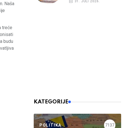
31. JULI 2026.
om. Naša
ije
a treće
onisati
da budu
atljiva
KATEGORIJE
POLITIKA
7137