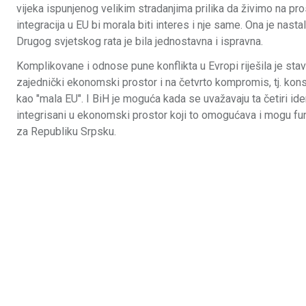
vijeka ispunjenog velikim stradanjima prilika da živimo na pr
integracija u EU bi morala biti interes i nje same. Ona je nas
Drugog svjetskog rata je bila jednostavna i ispravna.
Komplikovane i odnose pune konflikta u Evropi riješila je stavl
zajednički ekonomski prostor i na četvrto kompromis, tj. kon
kao "mala EU". I BiH je moguća kada se uvažavaju ta četiri iden
integrisani u ekonomski prostor koji to omogućava i mogu fun
za Republiku Srpsku.