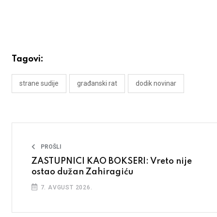
Tagovi:
strane sudije
građanski rat
dodik novinar
PROŠLI
ZASTUPNICI KAO BOKSERI: Vreto nije
ostao dužan Zahiragiću
7. AVGUST 2026.