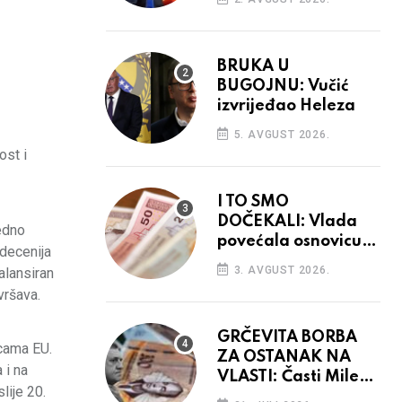
BRUKA U
BUGOJNU: Vučić
izvrijeđao Heleza
5. AVGUST 2026.
ost i
I TO SMO
DOČEKALI: Vlada
jedno
povećala osnovicu
 decenija
za obračun plaća
3. AVGUST 2026.
alansiran
budžetskim
vršava.
korisnicima
GRČEVITA BORBA
icama EU.
ZA OSTANAK NA
 i na
VLASTI: Časti Mile
lije 20.
narodnim parama