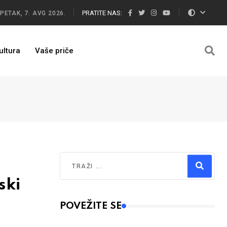
PRATITE NAS:
PETAK, 7. AVG 2026.
ultura
Vaše priče
Traži
ski
Type 2 or more characters for results.
POVEŽITE SE