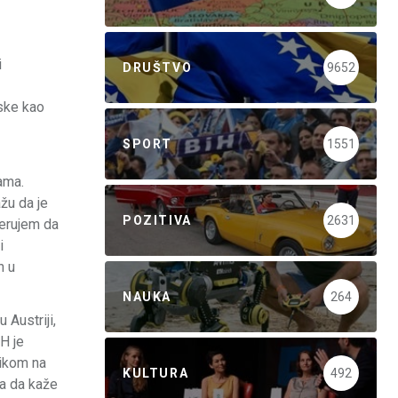
i
DRUŠTVO
9652
tske kao
SPORT
1551
ama.
žu da je
POZITIVA
2631
jerujem da
i
n u
NAUKA
264
 Austriji,
iH je
tikom na
KULTURA
492
ma da kaže