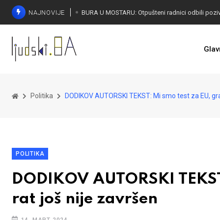
NAJNOVIJE
SORECA ZADOVOLJAN: Važan korak BiH ka EU
Glav
Politika
DODIKOV AUTORSKI TEKST: Mi smo test za EU, građ
POLITIKA
DODIKOV AUTORSKI TEKST: 
rat još nije završen