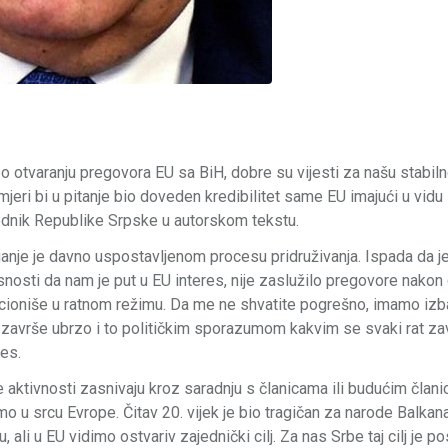
 o otvaranju pregovora EU sa BiH, dobre su vijesti za našu stabiln
 mjeri bi u pitanje bio doveden kredibilitet same EU imajući u vidu
jednik Republike Srpske u autorskom tekstu.
 ruganje je davno uspostavljenom procesu pridruživanja. Ispada da 
osti da nam je put u EU interes, nije zaslužilo pregovore nakon
kcioniše u ratnom režimu. Da me ne shvatite pogrešno, imamo izb
završe ubrzo i to političkim sporazumom kakvim se svaki rat za
res.
e aktivnosti zasnivaju kroz saradnju s članicama ili budućim član
zimo u srcu Evrope. Čitav 20. vijek je bio tragičan za narode Balkana
ali u EU vidimo ostvariv zajednički cilj. Za nas Srbe taj cilj je pos