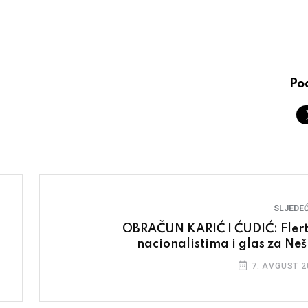
Pod
SLJEDEĆ
OBRAČUN KARIĆ I ĆUDIĆ: Flert
nacionalistima i glas za Neš
7. AVGUST 2