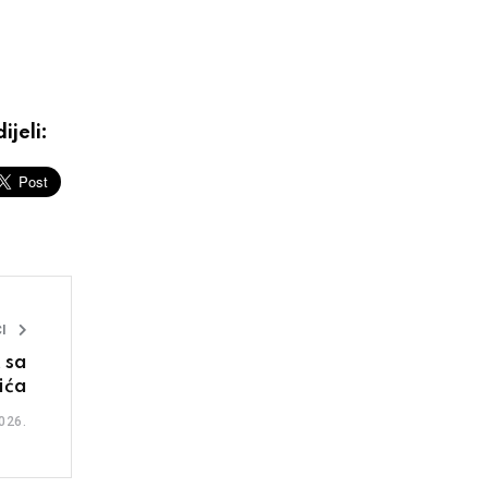
ijeli:
I
 sa
ića
026.