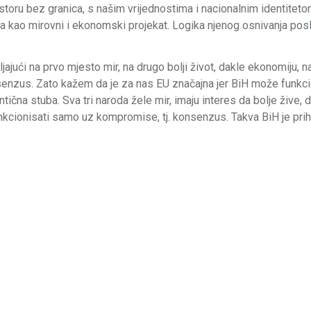
ostoru bez granica, s našim vrijednostima i nacionalnim identitet
tala kao mirovni i ekonomski projekat. Logika njenog osnivanja posl
jajući na prvo mjesto mir, na drugo bolji život, dakle ekonomiju, n
senzus. Zato kažem da je za nas EU značajna jer BiH može funkci
tična stuba. Sva tri naroda žele mir, imaju interes da bolje žive, 
kcionisati samo uz kompromise, tj. konsenzus. Takva BiH je prihv