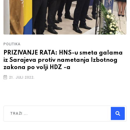
POLITIKA
PRIZIVANJE RATA: HNS-u smeta galama
iz Sarajeva protiv nametanja Izbotnog
zakona po volji HDZ -a
21. JULI 2022.
Traži
Type 2 or more characters for results.