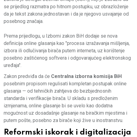
se prijedlog razmatra po hitnom postupku, uz obrazloženje
da je tekst zakona jednostavan i da je njegovo usvajanje od
posebnog značaja.
Prema prijedlogu, u Izborni zakon BiH dodaje se nova
definicija online glasanja kao "procesa izražavanja mišljenja,
izbora ili odlučivanja birača putem interneta, uz korištenje
posebno zaštićenog softvera i odgovarajućeg elektronskog
uređaja".
Zakon predviđa da će
Centralna izborna komisija BiH
posebnim propisom regulisati kompletan postupak online
glasanja — od tehničkih zahtjeva do bezbjednosnih
standarda i verifikacije birača. U skladu s predloženim
izmjenama, online glasanje bi se uvelo kao dodatna
mogućnost uz dosadašnje glasanje na biračkim mjestima i
putem pošte, posebno za birače koji žive u inostranstvu.
Reformski iskorak i digitalizacija