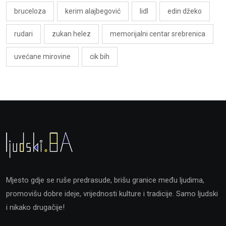
bruceloza
kerim alajbegović
lidl
edin džeko
rudari
zukan helez
memorijalni centar srebrenica
uvećane mirovine
cik bih
Mjesto gdje se ruše predrasude, brišu granice među ljudima,
promovišu dobre ideje, vrijednosti kulture i tradicije. Samo ljudski
i nikako drugačije!