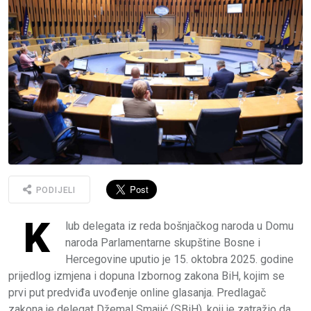
PODIJELI
K
lub delegata iz reda bošnjačkog naroda u Domu
naroda Parlamentarne skupštine Bosne i
Hercegovine uputio je 15. oktobra 2025. godine
prijedlog izmjena i dopuna Izbornog zakona BiH, kojim se
prvi put predviđa uvođenje online glasanja. Predlagač
zakona je delegat Džemal Smajić (SBiH), koji je zatražio da