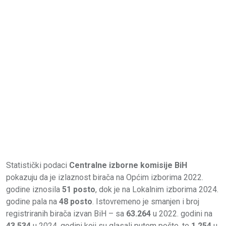
Statistički podaci
Centralne izborne komisije BiH
pokazuju da je izlaznost birača na Općim izborima 2022.
godine iznosila
51 posto
, dok je na Lokalnim izborima 2024.
godine pala na
48 posto
. Istovremeno je smanjen i broj
registriranih birača izvan BiH – sa
63.264
u 2022. godini na
43.534
u 2024. godini koji su glasali putem pošte, te
1.254
u