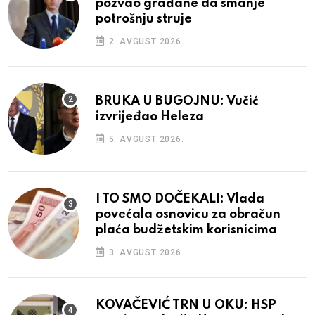
pozvao građane da smanje
potrošnju struje
2. AVGUST 2026.
BRUKA U BUGOJNU: Vučić
izvrijeđao Heleza
5. AVGUST 2026.
I TO SMO DOČEKALI: Vlada
povećala osnovicu za obračun
plaća budžetskim korisnicima
3. AVGUST 2026.
KOVAČEVIĆ TRN U OKU: HSP