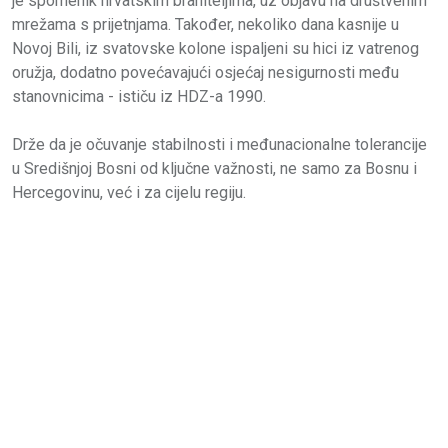
je spomenik hrvatskim braniteljima, uz objavu na društvenim
mrežama s prijetnjama. Također, nekoliko dana kasnije u
Novoj Bili, iz svatovske kolone ispaljeni su hici iz vatrenog
oružja, dodatno povećavajući osjećaj nesigurnosti među
stanovnicima - ističu iz HDZ-a 1990.
Drže da je očuvanje stabilnosti i međunacionalne tolerancije
u Središnjoj Bosni od ključne važnosti, ne samo za Bosnu i
Hercegovinu, već i za cijelu regiju.