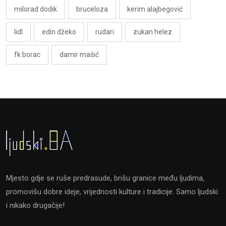
milorad dodik
bruceloza
kerim alajbegović
lidl
edin džeko
rudari
zukan helez
fk borac
damir mašić
Mjesto gdje se ruše predrasude, brišu granice među ljudima,
promovišu dobre ideje, vrijednosti kulture i tradicije. Samo ljudski
i nikako drugačije!