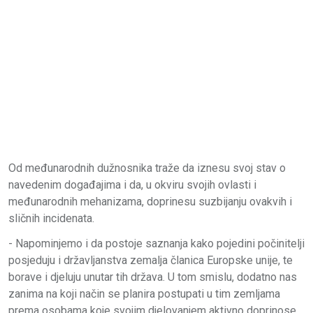
Od međunarodnih dužnosnika traže da iznesu svoj stav o
navedenim događajima i da, u okviru svojih ovlasti i
međunarodnih mehanizama, doprinesu suzbijanju ovakvih i
sličnih incidenata.
- Napominjemo i da postoje saznanja kako pojedini počinitelji
posjeduju i državljanstva zemalja članica Europske unije, te
borave i djeluju unutar tih država. U tom smislu, dodatno nas
zanima na koji način se planira postupati u tim zemljama
prema osobama koje svojim djelovanjem aktivno doprinose