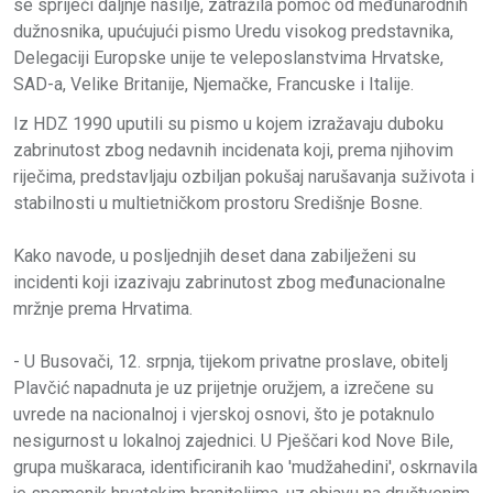
se spriječi daljnje nasilje, zatražila pomoć od međunarodnih
dužnosnika, upućujući pismo Uredu visokog predstavnika,
Delegaciji Europske unije te veleposlanstvima Hrvatske,
SAD-a, Velike Britanije, Njemačke, Francuske i Italije.
Iz HDZ 1990 uputili su pismo u kojem izražavaju duboku
zabrinutost zbog nedavnih incidenata koji, prema njihovim
riječima, predstavljaju ozbiljan pokušaj narušavanja suživota i
stabilnosti u multietničkom prostoru Središnje Bosne.
Kako navode, u posljednjih deset dana zabilježeni su
incidenti koji izazivaju zabrinutost zbog međunacionalne
mržnje prema Hrvatima.
- U Busovači, 12. srpnja, tijekom privatne proslave, obitelj
Plavčić napadnuta je uz prijetnje oružjem, a izrečene su
uvrede na nacionalnoj i vjerskoj osnovi, što je potaknulo
nesigurnost u lokalnoj zajednici. U Pješčari kod Nove Bile,
grupa muškaraca, identificiranih kao 'mudžahedini', oskrnavila