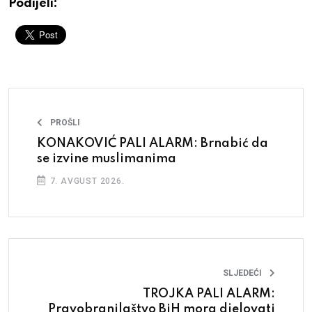
Podijeli:
PROŠLI
KONAKOVIĆ PALI ALARM: Brnabić da
se izvine muslimanima
7. AVGUST 2026.
SLJEDEĆI
TROJKA PALI ALARM:
Pravobranilaštvo BiH mora djelovati