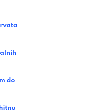
Hrvata
alnih
om do
hitnu