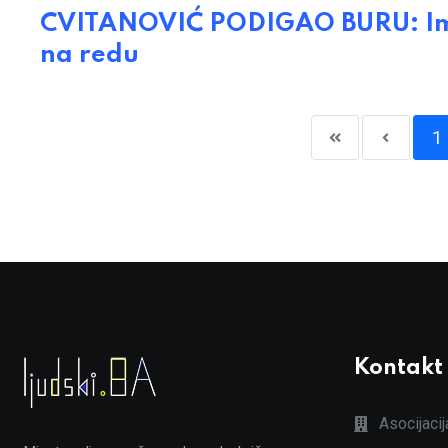
CVITANOVIĆ PODIGAO BURU: Ime
na redu
1
Kontakt
Asocijaci