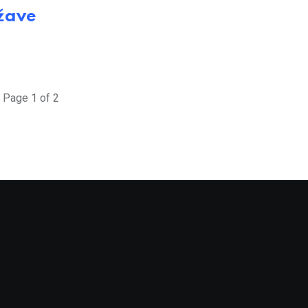
žave
Page 1 of 2