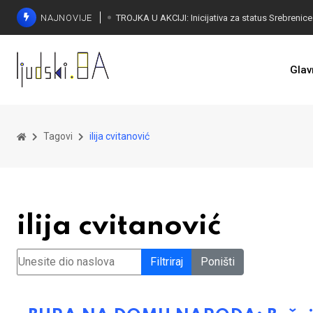
NAJNOVIJE
Glav
Tagovi
ilija cvitanović
ilija cvitanović
Unesite dio naslova
Filtriraj
Poništi