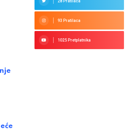
28 Pratilaca
93 Pratilaca
1025 Pretplatnika
nje
neće