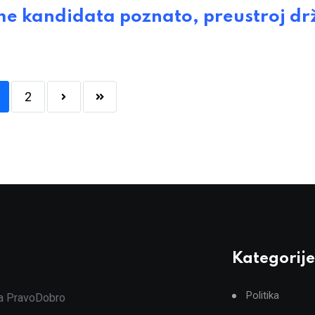
 kandidata poznato, preustroj dr
2
Kategorije
Politika
ja PravoDobro