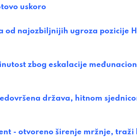
tovo uskoro
d najozbiljnijih ugroza pozicije 
utost zbog eskalacije međunacion
edovršena država, hitnom sjednic
 - otvoreno širenje mržnje, traži 