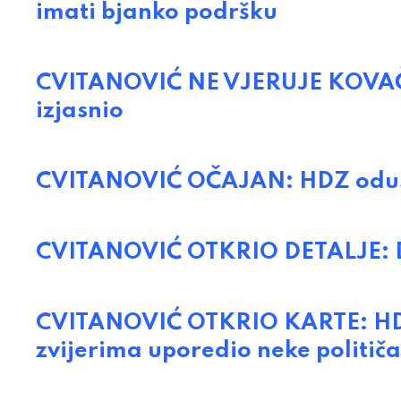
imati bjanko podršku
CVITANOVIĆ NE VJERUJE KOVAČEV
izjasnio
CVITANOVIĆ OČAJAN: HDZ odust
CVITANOVIĆ OTKRIO DETALJE: Dž
CVITANOVIĆ OTKRIO KARTE: HDZ 
zvijerima uporedio neke politič