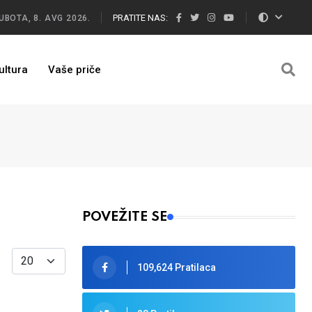
PRATITE NAS:
UBOTA, 8. AVG 2026.
ultura
Vaše priče
POVEŽITE SE
Display #
109,624 Pratilaca