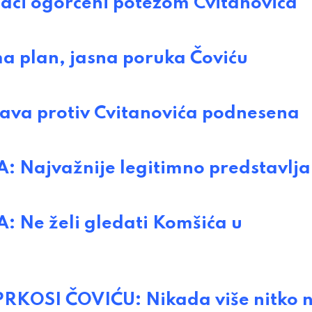
i ogorčeni potezom Cvitanovića
a plan, jasna poruka Čoviću
ava protiv Cvitanovića podnesena
Najvažnije legitimno predstavlja
Ne želi gledati Komšića u
OSI ČOVIĆU: Nikada više nitko 