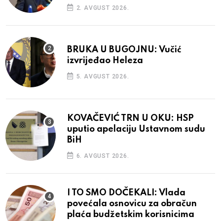
2. AVGUST 2026.
BRUKA U BUGOJNU: Vučić
izvrijeđao Heleza
5. AVGUST 2026.
KOVAČEVIĆ TRN U OKU: HSP
uputio apelaciju Ustavnom sudu
BiH
6. AVGUST 2026.
I TO SMO DOČEKALI: Vlada
povećala osnovicu za obračun
plaća budžetskim korisnicima