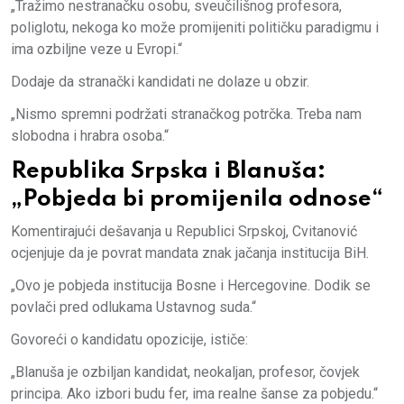
„Tražimo nestranačku osobu, sveučilišnog profesora,
poliglotu, nekoga ko može promijeniti političku paradigmu i
ima ozbiljne veze u Evropi.“
Dodaje da stranački kandidati ne dolaze u obzir.
„Nismo spremni podržati stranačkog potrčka. Treba nam
slobodna i hrabra osoba.“
Republika Srpska i Blanuša:
„Pobjeda bi promijenila odnose“
Komentirajući dešavanja u Republici Srpskoj, Cvitanović
ocjenjuje da je povrat mandata znak jačanja institucija BiH.
„Ovo je pobjeda institucija Bosne i Hercegovine. Dodik se
povlači pred odlukama Ustavnog suda.“
Govoreći o kandidatu opozicije, ističe:
„Blanuša je ozbiljan kandidat, neokaljan, profesor, čovjek
principa. Ako izbori budu fer, ima realne šanse za pobjedu.“