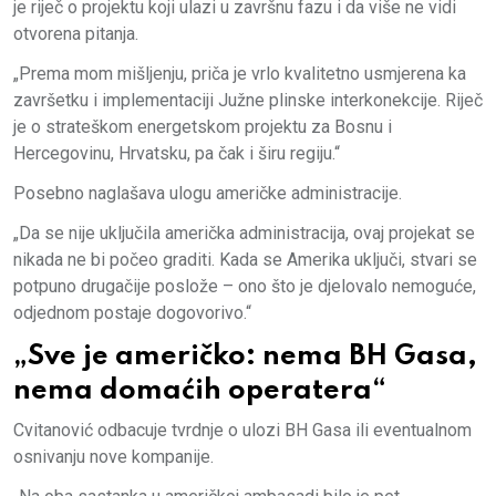
je riječ o projektu koji ulazi u završnu fazu i da više ne vidi
otvorena pitanja.
„Prema mom mišljenju, priča je vrlo kvalitetno usmjerena ka
završetku i implementaciji Južne plinske interkonekcije. Riječ
je o strateškom energetskom projektu za Bosnu i
Hercegovinu, Hrvatsku, pa čak i širu regiju.“
Posebno naglašava ulogu američke administracije.
„Da se nije uključila američka administracija, ovaj projekat se
nikada ne bi počeo graditi. Kada se Amerika uključi, stvari se
potpuno drugačije poslože – ono što je djelovalo nemoguće,
odjednom postaje dogovorivo.“
„Sve je američko: nema BH Gasa,
nema domaćih operatera“
Cvitanović odbacuje tvrdnje o ulozi BH Gasa ili eventualnom
osnivanju nove kompanije.