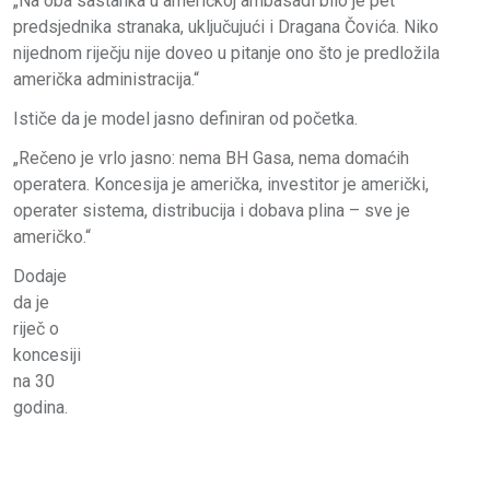
„Na oba sastanka u američkoj ambasadi bilo je pet
predsjednika stranaka, uključujući i Dragana Čovića. Niko
nijednom riječju nije doveo u pitanje ono što je predložila
američka administracija.“
Ističe da je model jasno definiran od početka.
„Rečeno je vrlo jasno: nema BH Gasa, nema domaćih
operatera. Koncesija je američka, investitor je američki,
operater sistema, distribucija i dobava plina – sve je
američko.“
Dodaje
da je
riječ o
koncesiji
na 30
godina.