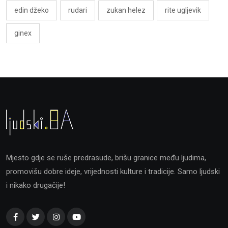
edin džeko
rudari
zukan helez
rite ugljevik
ginex
Mjesto gdje se ruše predrasude, brišu granice među ljudima,
promovišu dobre ideje, vrijednosti kulture i tradicije. Samo ljudski
i nikako drugačije!