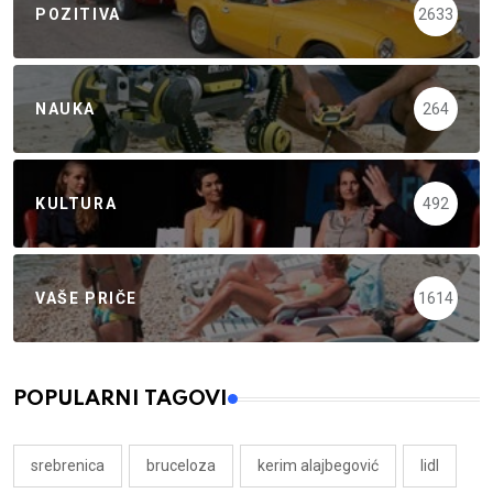
POZITIVA
2633
NAUKA
264
KULTURA
492
VAŠE PRIČE
1614
POPULARNI TAGOVI
srebrenica
bruceloza
kerim alajbegović
lidl