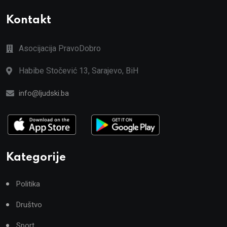
Kontakt
Asocijacija PravoDobro
Habibe Stočević 13, Sarajevo, BiH
info@ljudski.ba
Kategorije
Politika
Društvo
Sport