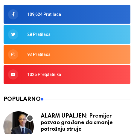
109,624 Pratilaca
28 Pratilaca
93 Pratilaca
1025 Pretplatnika
POPULARNO
ALARM UPALJEN: Premijer
pozvao građane da smanje
potrošnju struje