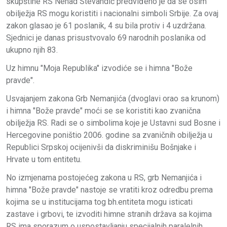
skupštine RS Nenad Stevandić predviđeno je da se osim
obilježja RS mogu koristiti i nacionalni simboli Srbije. Za ovaj
zakon glasao je 61 poslanik, 4 su bila protiv i 4 uzdržana.
Sjednici je danas prisustvovalo 69 narodnih poslanika od
ukupno njih 83.
Uz himnu "Moja Republika" izvodiće se i himna "Bože
pravde".
Usvajanjem zakona Grb Nemanjića (dvoglavi orao sa krunom)
i himna "Bože pravde" moći se se koristiti kao zvanična
obilježja RS. Radi se o simbolima koje je Ustavni sud Bosne i
Hercegovine poništio 2006. godine sa zvaničnih obilježja u
Republici Srpskoj ocijenivši da diskriminišu Bošnjake i
Hrvate u tom entitetu.
No izmjenama postojećeg zakona u RS, grb Nemanjića i
himna "Bože pravde" nastoje se vratiti kroz odredbu prema
kojima se u institucijama tog bh.entiteta mogu isticati
zastave i grbovi, te izvoditi himne stranih država sa kojima
RS ima sporazum o uspostavljanju specijalnih paralelnih