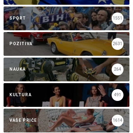
SPORT
1551
POZITIVA
2631
NAUKA
264
KULTURA
491
VAŠE PRIČE
1614