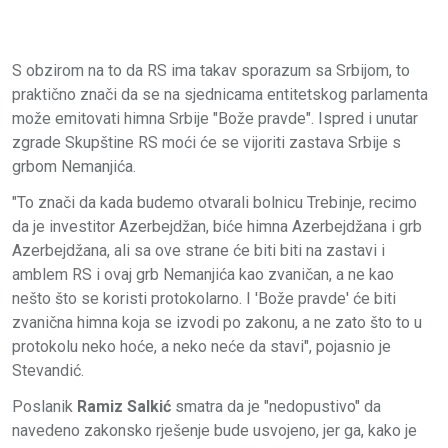
S obzirom na to da RS ima takav sporazum sa Srbijom, to
praktično znači da se na sjednicama entitetskog parlamenta
može emitovati himna Srbije "Bože pravde". Ispred i unutar
zgrade Skupštine RS moći će se vijoriti zastava Srbije s
grbom Nemanjića.
"To znači da kada budemo otvarali bolnicu Trebinje, recimo
da je investitor Azerbejdžan, biće himna Azerbejdžana i grb
Azerbejdžana, ali sa ove strane će biti biti na zastavi i
amblem RS i ovaj grb Nemanjića kao zvaničan, a ne kao
nešto što se koristi protokolarno. I 'Bože pravde' će biti
zvanična himna koja se izvodi po zakonu, a ne zato što to u
protokolu neko hoće, a neko neće da stavi", pojasnio je
Stevandić.
Poslanik
Ramiz Salkić
smatra da je "nedopustivo" da
navedeno zakonsko rješenje bude usvojeno, jer ga, kako je