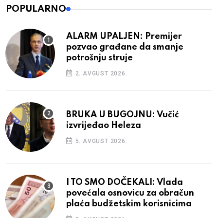
POPULARNO
ALARM UPALJEN: Premijer
pozvao građane da smanje
potrošnju struje
2. AVGUST 2026.
BRUKA U BUGOJNU: Vučić
izvrijeđao Heleza
5. AVGUST 2026.
I TO SMO DOČEKALI: Vlada
povećala osnovicu za obračun
plaća budžetskim korisnicima