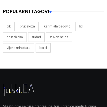
POPULARNI TAGOVI
cik
bruceloza
kerim alajbegović
lidl
edin džeko
rudari
zukan helez
vijeće ministara
borci
Mjesto gdje se ruše predrasude, brišu granice među ljudima,