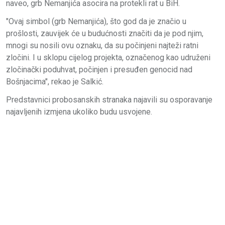
naveo, grb Nemanjića asocira na protekli rat u BiH.
"Ovaj simbol (grb Nemanjića), što god da je značio u
prošlosti, zauvijek će u budućnosti značiti da je pod njim,
mnogi su nosili ovu oznaku, da su počinjeni najteži ratni
zločini. I u sklopu cijelog projekta, označenog kao udruženi
zločinački poduhvat, počinjen i presuđen genocid nad
Bošnjacima", rekao je Salkić.
Predstavnici probosanskih stranaka najavili su osporavanje
najavljenih izmjena ukoliko budu usvojene.