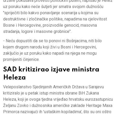
države pokušava provesti političkim putem, napisao je Helez
uz poruku kako neće šutjeti jer smatra svojom dužnošću
"spriječiti bilo kakvo ponavljanje scenarija u kojima su
destruktivne i zločinačke politike, napadima na cjelovitost
Bosne i Hercegovine, proizvodile genocid, masovna
stradanja, logore i masovne grobnice".
- Neću dopustiti da se to ponovi ni Bošnjacima, niti bilo
kojem drugom narodu koji živi u Bosni i Hercegovini,
zaključio je uz poruku kako napadi na njega ne mogu
promijeniti činjenice.
SAD kritizirao izjave ministra
Heleza
Veleposlanstvo Sjedinjenih Američkih Država u Sarajevu
kritiziralo je u petak istup ministra obrane BiH Zukana
Heleza, koji je ovoga tjedna vrijeđao hrvatsku eurozastupnicu
Željanu Zovko i dužnosnika američke zaklade Heritage Maxa
Primorca nazivajući ih 'ustaškim kopiladima', što su oni oštro