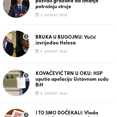
pozvao građane da smanje
potrošnju struje
2. AVGUST 2026.
BRUKA U BUGOJNU: Vučić
izvrijeđao Heleza
5. AVGUST 2026.
KOVAČEVIĆ TRN U OKU: HSP
uputio apelaciju Ustavnom sudu
BiH
6. AVGUST 2026.
I TO SMO DOČEKALI: Vlada