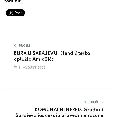
Podijeli:
PROŠLI
BURA U SARAJEVU: Efendić teško
optužio Amidžića
8. AVGUST 2026.
SLJEDEĆI
KOMUNALNI NERED: Građani
Sarajeva još čekaju pravednije račune