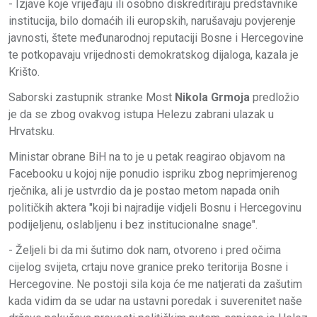
- Izjave koje vrijeđaju ili osobno diskreditiraju predstavnike
institucija, bilo domaćih ili europskih, narušavaju povjerenje
javnosti, štete međunarodnoj reputaciji Bosne i Hercegovine
te potkopavaju vrijednosti demokratskog dijaloga, kazala je
Krišto.
Saborski zastupnik stranke Most
Nikola Grmoja
predložio
je da se zbog ovakvog istupa Helezu zabrani ulazak u
Hrvatsku.
Ministar obrane BiH na to je u petak reagirao objavom na
Facebooku u kojoj nije ponudio ispriku zbog neprimjerenog
rječnika, ali je ustvrdio da je postao metom napada onih
političkih aktera "koji bi najradije vidjeli Bosnu i Hercegovinu
podijeljenu, oslabljenu i bez institucionalne snage".
- Željeli bi da mi šutimo dok nam, otvoreno i pred očima
cijelog svijeta, crtaju nove granice preko teritorija Bosne i
Hercegovine. Ne postoji sila koja će me natjerati da zašutim
kada vidim da se udar na ustavni poredak i suverenitet naše