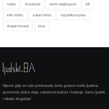
rudari
bruceloza
kerim alajbegović
lidl
edin džeko
zukan helez
republika srpska
dragan bursač
kcus
Mjesto gdje se ruše predrasude, brišu granice među ljudima,
promovišu dobre ideje, vrijednosti kulture i tradicije. Samo ljudski
i nikako drugačije!