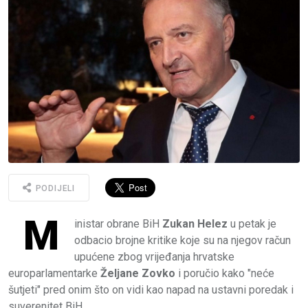
PODIJELI
M
inistar obrane BiH
Zukan Helez
u petak je
odbacio brojne kritike koje su na njegov račun
upućene zbog vrijeđanja hrvatske
europarlamentarke
Željane Zovko
i poručio kako "neće
šutjeti" pred onim što on vidi kao napad na ustavni poredak i
suverenitet BiH.