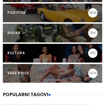
POZITIVA
2634
NAUKA
264
KULTURA
492
VAŠE PRIČE
1614
POPULARNI TAGOVI