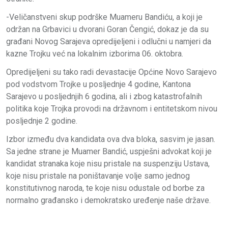
-Veličanstveni skup podrške Muameru Bandiću, a koji je
održan na Grbavici u dvorani Goran Čengić, dokaz je da su
građani Novog Sarajeva opredijeljeni i odlučni u namjeri da
kazne Trojku već na lokalnim izborima 06. oktobra.
Opredijeljeni su tako radi devastacije Općine Novo Sarajevo
pod vodstvom Trojke u posljednje 4 godine, Kantona
Sarajevo u posljednjih 6 godina, ali i zbog katastrofalnih
politika koje Trojka provodi na državnom i entitetskom nivou
posljednje 2 godine.
Izbor između dva kandidata ova dva bloka, sasvim je jasan.
Sa jedne strane je Muamer Bandić, uspješni advokat koji je
kandidat stranaka koje nisu pristale na suspenziju Ustava,
koje nisu pristale na poništavanje volje samo jednog
konstitutivnog naroda, te koje nisu odustale od borbe za
normalno građansko i demokratsko uređenje naše države.