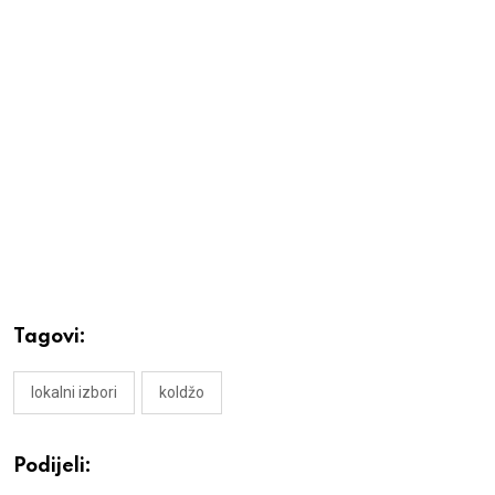
Tagovi:
lokalni izbori
koldžo
Podijeli: