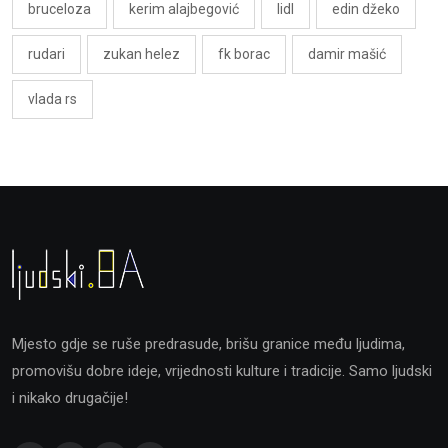
bruceloza
kerim alajbegović
lidl
edin džeko
rudari
zukan helez
fk borac
damir mašić
vlada rs
Mjesto gdje se ruše predrasude, brišu granice među ljudima,
promovišu dobre ideje, vrijednosti kulture i tradicije. Samo ljudski
i nikako drugačije!