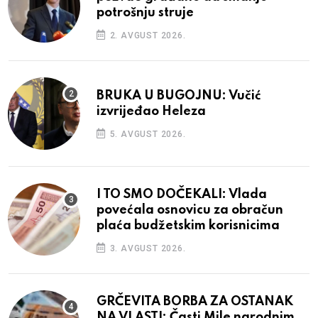
potrošnju struje
2. AVGUST 2026.
BRUKA U BUGOJNU: Vučić
izvrijeđao Heleza
5. AVGUST 2026.
I TO SMO DOČEKALI: Vlada
povećala osnovicu za obračun
plaća budžetskim korisnicima
3. AVGUST 2026.
GRČEVITA BORBA ZA OSTANAK
NA VLASTI: Časti Mile narodnim