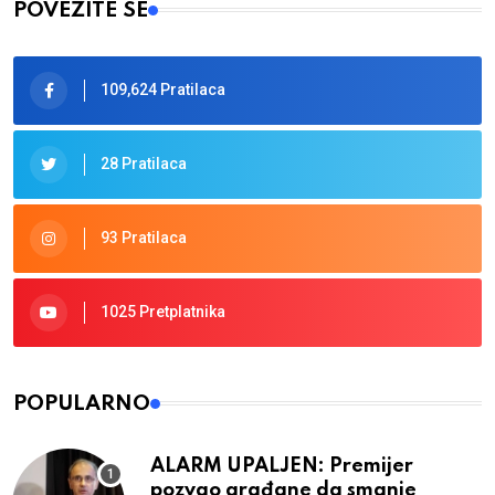
POVEŽITE SE
109,624 Pratilaca
28 Pratilaca
93 Pratilaca
1025 Pretplatnika
POPULARNO
ALARM UPALJEN: Premijer
pozvao građane da smanje