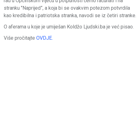
rad u Općinskom vijeću u potpunosti ćemo računati i na
stranku "Naprijed”, a koja bi se ovakvim potezom potvrdila
kao kredibilna i patriotska stranka, navodi se iz četiri stranke.
O aferama u koje je umiješan Koldžo Ljudski.ba je već pisao.
Više pročitajte
OVDJE.