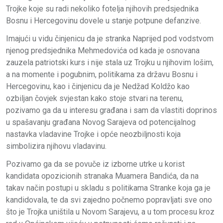
Trojke koje su radi nekoliko fotelja njihovih predsjednika
Bosnu i Hercegovinu dovele u stanje potpune defanzive.
Imajući u vidu činjenicu da je stranka Naprijed pod vodstvom
njenog predsjednika Mehmedovića od kada je osnovana
zauzela patriotski kurs i nije stala uz Trojku u njihovim lošim,
a na momente i pogubnim, politikama za državu Bosnu i
Hercegovinu, kao i činjenicu da je Nedžad Koldžo kao
ozbiljan čovjek svjestan kako stoje stvari na terenu,
pozivamo ga da u interesu građana i sam da vlastiti doprinos
u spašavanju građana Novog Sarajeva od potencijalnog
nastavka vladavine Trojke i opće neozbiljnosti koja
simbolizira njihovu vladavinu.
Pozivamo ga da se povuče iz izborne utrke u korist
kandidata opozicionih stranaka Muamera Bandića, da na
takav način postupi u skladu s politikama Stranke koja ga je
kandidovala, te da svi zajedno počnemo popravljati sve ono
što je Trojka uništila u Novom Sarajevu, a u tom procesu kroz