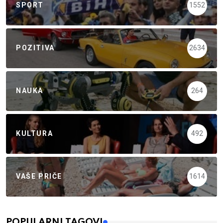
SPORT
1552
POZITIVA
2634
NAUKA
264
KULTURA
492
VAŠE PRIČE
1614
POPULARNI TAGOVI