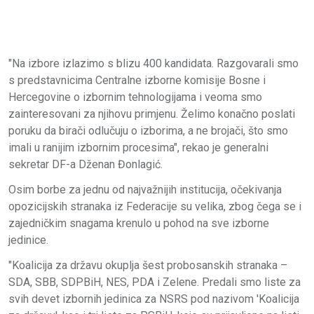
"Na izbore izlazimo s blizu 400 kandidata. Razgovarali smo
s predstavnicima Centralne izborne komisije Bosne i
Hercegovine o izbornim tehnologijama i veoma smo
zainteresovani za njihovu primjenu. Želimo konačno poslati
poruku da birači odlučuju o izborima, a ne brojači, što smo
imali u ranijim izbornim procesima", rekao je generalni
sekretar DF-a Dženan Đonlagić.
Osim borbe za jednu od najvažnijih institucija, očekivanja
opozicijskih stranaka iz Federacije su velika, zbog čega se i
zajedničkim snagama krenulo u pohod na sve izborne
jedinice.
"Koalicija za državu okuplja šest probosanskih stranaka –
SDA, SBB, SDPBiH, NES, PDA i Zelene. Predali smo liste za
svih devet izbornih jedinica za NSRS pod nazivom 'Koalicija