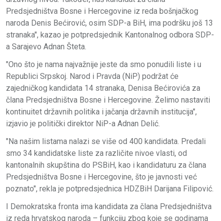
Predsjedništva Bosne i Hercegovine iz reda bošnjačkog
naroda Denis Bećirović, osim SDP-a BiH, ima podršku još 13
stranaka", kazao je potpredsjednik Kantonalnog odbora SDP-
a Sarajevo Adnan Šteta.
"Ono što je nama najvažnije jeste da smo ponudili liste i u
Republici Srpskoj. Narod i Pravda (NiP) podržat će
zajedničkog kandidata 14 stranaka, Denisa Bećirovića za
člana Predsjedništva Bosne i Hercegovine. Želimo nastaviti
kontinuitet državnih politika i jačanja državnih institucija",
izjavio je politički direktor NiP-a Adnan Delić.
"Na našim listama nalazi se više od 400 kandidata. Predali
smo 34 kandidatske liste za različite nivoe vlasti, od
kantonalnih skupština do PSBiH, kao i kandidaturu za člana
Predsjedništva Bosne i Hercegovine, što je javnosti već
poznato", rekla je potpredsjednica HDZBiH Darijana Filipović.
I Demokratska fronta ima kandidata za člana Predsjedništva
iz reda hrvatskog naroda – funkciju zbog koje se godinama