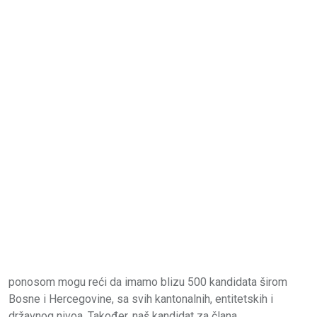
ponosom mogu reći da imamo blizu 500 kandidata širom
Bosne i Hercegovine, sa svih kantonalnih, entitetskih i
državnog nivoa. Također, naš kandidat za člana