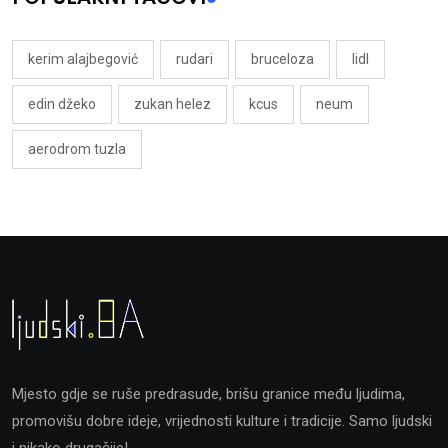
kerim alajbegović
rudari
bruceloza
lidl
edin džeko
zukan helez
kcus
neum
aerodrom tuzla
Mjesto gdje se ruše predrasude, brišu granice među ljudima,
promovišu dobre ideje, vrijednosti kulture i tradicije. Samo ljudski
i nikako drugačije!