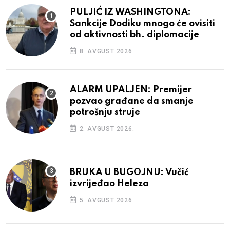
PULJIĆ IZ WASHINGTONA:
Sankcije Dodiku mnogo će ovisiti
od aktivnosti bh. diplomacije
8. AVGUST 2026.
ALARM UPALJEN: Premijer
pozvao građane da smanje
potrošnju struje
2. AVGUST 2026.
BRUKA U BUGOJNU: Vučić
izvrijeđao Heleza
5. AVGUST 2026.