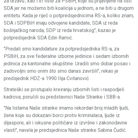
za državu', kao i tri liste za PSBiH, koje su prijavljene na listi
SDA jer ne možemo biti koalicija u jednom, a ne biti u drugom
entitetu. Kada je riječ o potpredsjednicima RS-a, koliko znam,
SDA i SDPBiH imaju odvojene kandidate, SDA iz reda
bošnjačkog naroda, SDP iz reda hrvatskog", kazao je
potpredsjednik SDA Edin Ramić.
"Predali smo kandidature za potpredsjednika RS-a, za
PSBiH, za sve federalne izborne jedinice i sedam izbornih
jedinica za kantonalne skupštine. Uradili smo dobar posao i
zadovoljni smo onim što smo danas završili", rekao je
predsjednik HDZ-a 1990 Ilija Cvitanović.
Strateški se pristupalo kreiranju izbornih listi i raspodjeli
kadrova, poručili su predstavnici Naše Stranke i SBB-a.
"Na listama Naše stranke imamo rekordan broj mladih ljudi,
žene koje su dokazani borci protiv kriminalaca, ljude iz
dijaspore, ali i iskusne političare iz izvršne i zakonodavne
vlasti", navela je predsjednica Naše stranke Sabina Ćudić.