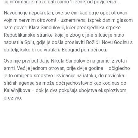
joj informacije može dati samo ‘liječnik od povjerenja‘...
Navodno je nepokretan, sve se čini kao da je opet otrovan
vojnim nervnim otrovom! - uznemirena, isprekidanim glasom
nam govori Klara Sandulović, kćer predsjednika srpske
Republikanske stranke, koja je zbog cijele situacije hitno
napustila Split, gdje je došla proslaviti Božić i Novu Godinu s
obitelji, kako bi se vratila u Beograd pomoći ocu.
Ovo nije prvi put da je Nikola Sandulović na granici života i
smrti. Već je jednom otrovan, prije dvije godine – očigledno
je to omiljeno sredstvo likvidacije na istoku, do novičoka i
sličnih agensa se može doći jednostavno kao kod nas do
Kalašnjikova – dok je dva pokušaja ubojstva eksplozivom
preživio.