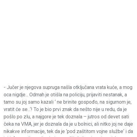
- Jučer je njegova supruga našla otključana vrata kuće, a mog
oca nigdje... Odmah je otišla na policiju, prijaviti nestanak, a
tamo su joj samo kazali ‘ ne brinite gospođo, na sigurnom je,
vratit će se...‘! To je bio prvi znak da nešto nije u redu, da je
pošlo po zlu, a najgore je tek doznala – jutros od devet sati
čeka na VMA, jer je doznala da je u bolnici, ali nitko joj ne daje
nikakve informacije, tek da je ‘pod zaštitom vojne službe‘ i da