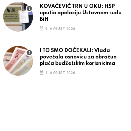
KOVAČEVIĆ TRN U OKU: HSP
uputio apelaciju Ustavnom sudu
BiH
6. AVGUST 2026.
I TO SMO DOČEKALI: Vlada
povećala osnovicu za obračun
plaća budžetskim korisnicima
3. AVGUST 2026.