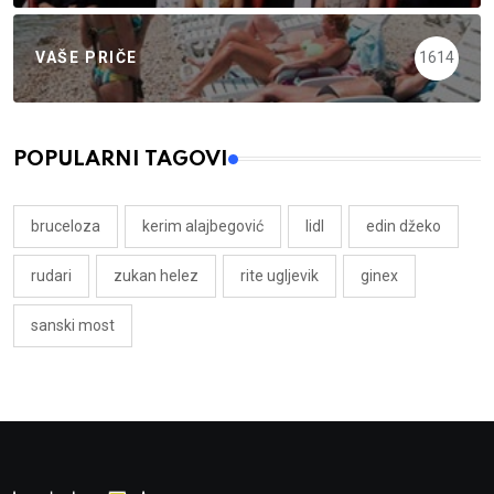
VAŠE PRIČE
1614
POPULARNI TAGOVI
bruceloza
kerim alajbegović
lidl
edin džeko
rudari
zukan helez
rite ugljevik
ginex
sanski most