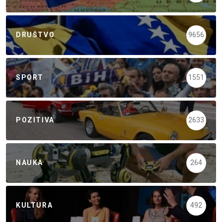
DRUŠTVO
9656
SPORT
1551
POZITIVA
2633
NAUKA
264
KULTURA
492