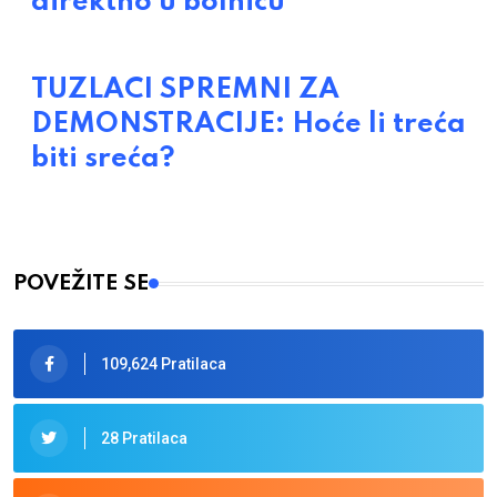
direktno u bolnicu
TUZLACI SPREMNI ZA
DEMONSTRACIJE: Hoće li treća
biti sreća?
POVEŽITE SE
109,624 Pratilaca
28 Pratilaca