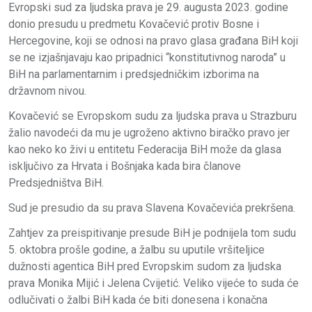
Evropski sud za ljudska prava je 29. augusta 2023. godine
donio presudu u predmetu Kovačević protiv Bosne i
Hercegovine, koji se odnosi na pravo glasa građana BiH koji
se ne izjašnjavaju kao pripadnici “konstitutivnog naroda” u
BiH na parlamentarnim i predsjedničkim izborima na
državnom nivou.
Kovačević se Evropskom sudu za ljudska prava u Strazburu
žalio navodeći da mu je ugroženo aktivno biračko pravo jer
kao neko ko živi u entitetu Federacija BiH može da glasa
isključivo za Hrvata i Bošnjaka kada bira članove
Predsjedništva BiH.
Sud je presudio da su prava Slavena Kovačevića prekršena.
Zahtjev za preispitivanje presude BiH je podnijela tom sudu
5. oktobra prošle godine, a žalbu su uputile vršiteljice
dužnosti agentica BiH pred Evropskim sudom za ljudska
prava Monika Mijić i Jelena Cvijetić. Veliko vijeće to suda će
odlučivati o žalbi BiH kada će biti donesena i konačna