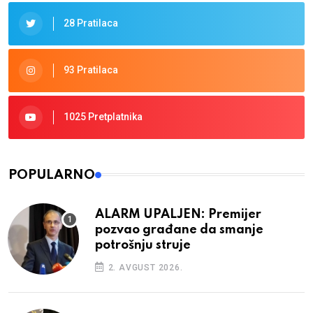
28 Pratilaca
93 Pratilaca
1025 Pretplatnika
POPULARNO
ALARM UPALJEN: Premijer
pozvao građane da smanje
potrošnju struje
2. AVGUST 2026.