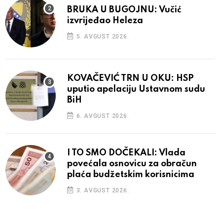
BRUKA U BUGOJNU: Vučić
izvrijeđao Heleza
5. AVGUST 2026.
KOVAČEVIĆ TRN U OKU: HSP
uputio apelaciju Ustavnom sudu
BiH
6. AVGUST 2026.
I TO SMO DOČEKALI: Vlada
povećala osnovicu za obračun
plaća budžetskim korisnicima
3. AVGUST 2026.