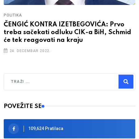
POLITIKA
A IZETBEGOVIĆA: Prvo
UZBUNA U DF-u
 odluku CIK-a BiH, Schmid
Schmidta da ga
ti na kraju
18. DECEMBAR 2022
.
Traži
Type 2 or more characters for results.
POVEŽITE SE
109,624 Pratilaca