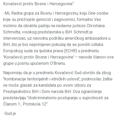
Kovačević protiv Bosne i Hercegovine“.
-Mi, Radna grupa za Bosnu i Hercegovinu, koju čine osobe
koje su preživjele genocid i zagovornici, formalno Vas
molimo da obratite pažnju na nedavne poteze Christiana
Schmidta, visokog predstavnika u BiH. Schmidt je
intervenisao, uz navodnu podršku američkog ambasadora u
BiH, što je bio neprimjeren pokušaj da se poništi odluka
Evropskog suda za ljudska prava (ECHR) u predmetu
'Kovačević protiv Bosne i Hercegovine' – navode članovi ove
grupe u pismu upućenom O'Brienu.
Napominju da je u predmetu Kovačević Sud utvrdio da zbog
''kombinacije teritorijalnih i etničkih uslova'', podnosilac žalbe
ne može glasati za kandidata po svom izboru za
Predsjedništvo BiH i Dom naroda BiH. Ova ograničenja
predstavljaju ''diskriminatorno postupanje u suprotnosti sa
Članom 1., Protokola 12''.
-Sud je