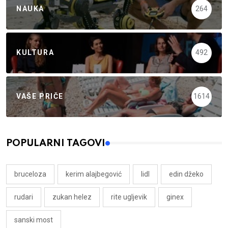
NAUKA
264
KULTURA
492
VAŠE PRIČE
1614
POPULARNI TAGOVI
bruceloza
kerim alajbegović
lidl
edin džeko
rudari
zukan helez
rite ugljevik
ginex
sanski most