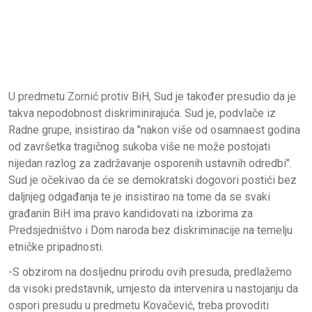
U predmetu Zornić protiv BiH, Sud je također presudio da je
takva nepodobnost diskriminirajuća. Sud je, podvlače iz
Radne grupe, insistirao da "nakon više od osamnaest godina
od završetka tragičnog sukoba više ne može postojati
nijedan razlog za zadržavanje osporenih ustavnih odredbi".
Sud je očekivao da će se demokratski dogovori postići bez
daljnjeg odgađanja te je insistirao na tome da se svaki
građanin BiH ima pravo kandidovati na izborima za
Predsjedništvo i Dom naroda bez diskriminacije na temelju
etničke pripadnosti.
-S obzirom na dosljednu prirodu ovih presuda, predlažemo
da visoki predstavnik, umjesto da intervenira u nastojanju da
ospori presudu u predmetu Kovačević, treba provoditi