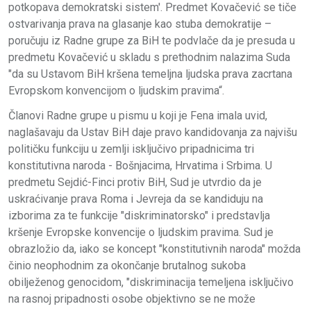
potkopava demokratski sistem'. Predmet Kovačević se tiče
ostvarivanja prava na glasanje kao stuba demokratije –
poručuju iz Radne grupe za BiH te podvlače da je presuda u
predmetu Kovačević u skladu s prethodnim nalazima Suda
"da su Ustavom BiH kršena temeljna ljudska prava zacrtana
Evropskom konvencijom o ljudskim pravima“.
Članovi Radne grupe u pismu u koji je Fena imala uvid,
naglašavaju da Ustav BiH daje pravo kandidovanja za najvišu
političku funkciju u zemlji isključivo pripadnicima tri
konstitutivna naroda - Bošnjacima, Hrvatima i Srbima. U
predmetu Sejdić-Finci protiv BiH, Sud je utvrdio da je
uskraćivanje prava Roma i Jevreja da se kandiduju na
izborima za te funkcije "diskriminatorsko" i predstavlja
kršenje Evropske konvencije o ljudskim pravima. Sud je
obrazložio da, iako se koncept "konstitutivnih naroda" možda
činio neophodnim za okončanje brutalnog sukoba
obilježenog genocidom, "diskriminacija temeljena isključivo
na rasnoj pripadnosti osobe objektivno se ne može