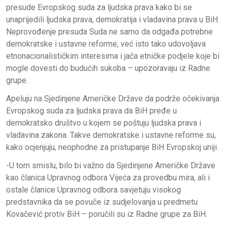
presude Evropskog suda za ljudska prava kako bi se
unaprijedili ljudska prava, demokratija i vladavina prava u BiH.
Neprovođenje presuda Suda ne samo da odgađa potrebne
demokratske i ustavne reforme, već isto tako udovoljava
etnonacionalističkim interesima i jača etničke podjele koje bi
mogle dovesti do budućih sukoba – upozoravaju iz Radne
grupe.
Apeluju na Sjedinjene Američke Države da podrže očekivanja
Evropskog suda za ljudska prava da BiH pređe u
demokratsko društvo u kojem se poštuju ljudska prava i
vladavina zakona. Takve demokratske i ustavne reforme su,
kako ocjenjuju, neophodne za pristupanje BiH Evropskoj uniji.
-U tom smislu, bilo bi važno da Sjedinjene Američke Države
kao članica Upravnog odbora Vijeća za provedbu mira, ali i
ostale članice Upravnog odbora savjetuju visokog
predstavnika da se povuče iz sudjelovanja u predmetu
Kovačević protiv BiH – poručili su iz Radne grupe za BiH.