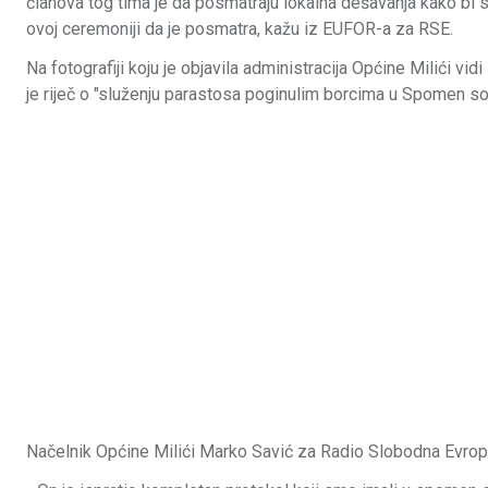
članova tog tima je da posmatraju lokalna dešavanja kako bi s
ovoj ceremoniji da je posmatra, kažu iz EUFOR-a za RSE.
Na fotografiji koju je objavila administracija Općine Milići v
je riječ o "služenju parastosa poginulim borcima u Spomen sobi
Načelnik Općine Milići Marko Savić za Radio Slobodna Evropa