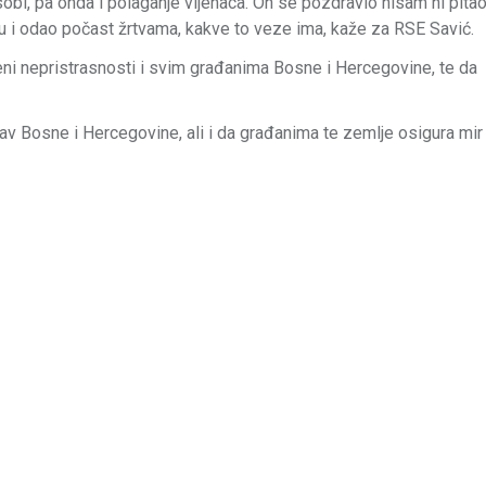
obi, pa onda i polaganje vijenaca. On se pozdravio nisam ni pitao
nju i odao počast žrtvama, kakve to veze ima, kaže za RSE Savić.
i nepristrasnosti i svim građanima Bosne i Hercegovine, te da
tav Bosne i Hercegovine, ali i da građanima te zemlje osigura mir 