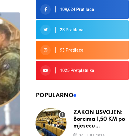
109,624 Pratilaca
28 Pratilaca
93 Pratilaca
1025 Pretplatnika
POPULARNO
ZAKON USVOJEN:
Borcima 1,50 KM po
mjesecu
provedenom u ratu
30. JULI 2026.