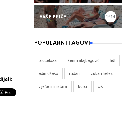
VAŠE PRIČE
1614
POPULARNI TAGOVI
bruceloza
kerim alajbegović
lidl
edin džeko
rudari
zukan helez
ijeli:
vijeće ministara
borci
cik