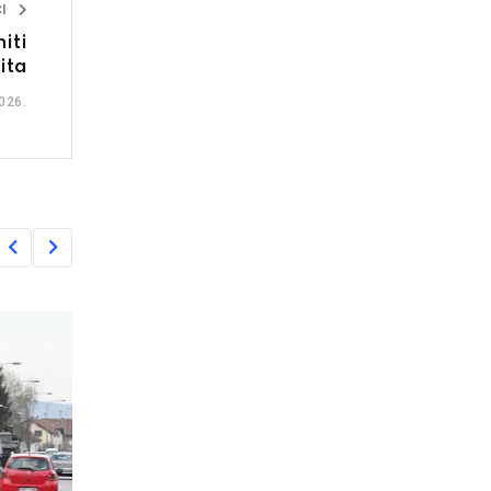
I
iti
ita
026.