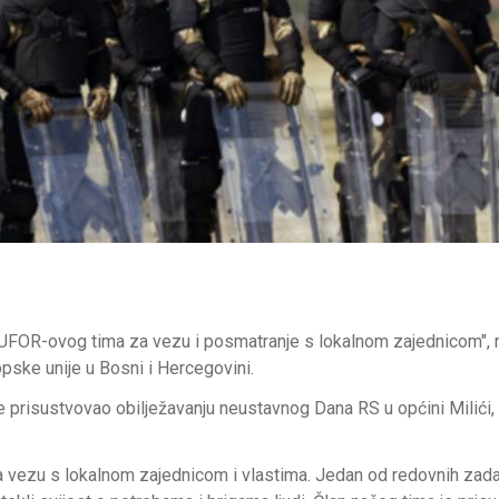
e EUFOR-ovog tima za vezu i posmatranje s lokalnom zajednicom", r
pske unije u Bosni i Hercegovini.
 je prisustvovao obilježavanju neustavnog Dana RS u općini Milići,
 za vezu s lokalnom zajednicom i vlastima. Jedan od redovnih zad