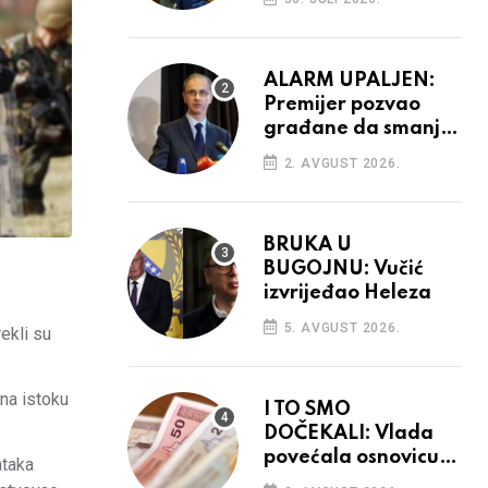
ALARM UPALJEN:
Premijer pozvao
građane da smanje
potrošnju struje
2. AVGUST 2026.
BRUKA U
BUGOJNU: Vučić
izvrijeđao Heleza
5. AVGUST 2026.
ekli su
 na istoku
I TO SMO
DOČEKALI: Vlada
povećala osnovicu
ataka
za obračun plaća