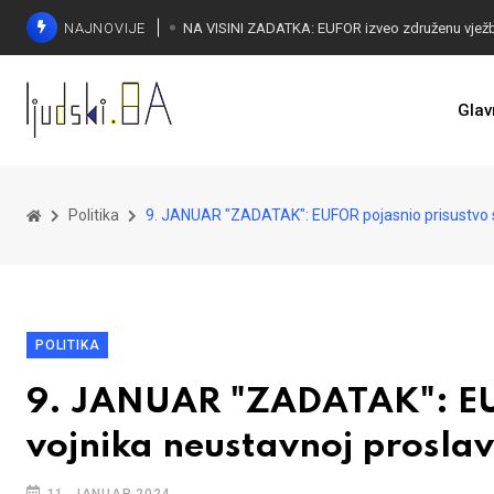
NAJNOVIJE
Glav
Politika
9. JANUAR "ZADATAK": EUFOR pojasnio prisustvo s
POLITIKA
9. JANUAR "ZADATAK": EUF
vojnika neustavnoj proslav