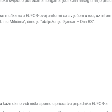
tekli svijest o potrebama i brigama ljudi. Član našeg tima je pris
idi se muškarac u EUFOR-ovoj uniformi sa svijećom u ruci, uz inform
 i u Milićima", čime je "obilježen je 9.januar – Dan RS".
 kaže da ne vidi ništa sporno u prisustvu pripadnika EUFOR-a.