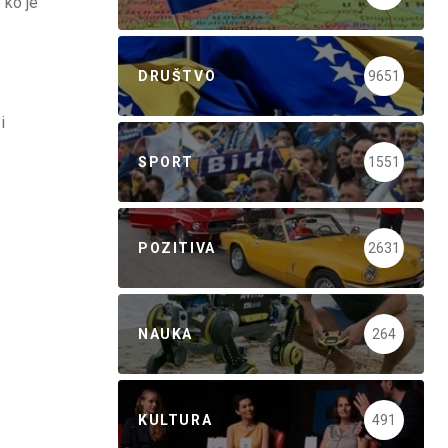
 ko je
DRUŠTVO
9651
i
SPORT
1551
POZITIVA
2631
NAUKA
264
KULTURA
491