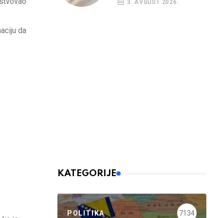
ustvovao
3. AVGUST 2026.
budžetskim
korisnicima
aciju da
KATEGORIJE
POLITIKA
7134