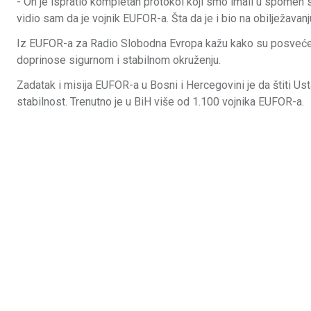
- On je ispratio kompletan protokol koji smo imali u spomen s
vidio sam da je vojnik EUFOR-a. Šta da je i bio na obilježava
Iz EUFOR-a za Radio Slobodna Evropa kažu kako su posvećen
doprinose sigurnom i stabilnom okruženju.
Zadatak i misija EUFOR-a u Bosni i Hercegovini je da štiti Us
stabilnost. Trenutno je u BiH više od 1.100 vojnika EUFOR-a.