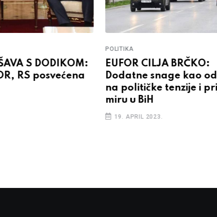
POLITIKA
EŠAVA S DODIKOM:
EUFOR CILJA BRČKO:
OR, RS posvećena
Dodatne snage kao o
na političke tenzije i pr
miru u BiH
19. APRIL 2023.