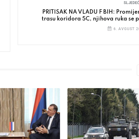
SLJEDEĆ
PRITISAK NA VLADU F BIH: Promijen
trasu koridora 5C, njihova ruka se p
6. AVGUST 2