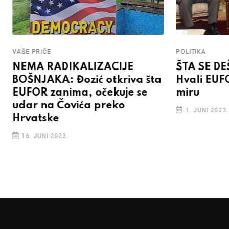
VAŠE PRIČE
POLITIKA
NEMA RADIKALIZACIJE
ŠTA SE D
BOŠNJAKA: Đozić otkriva šta
Hvali EUF
EUFOR zanima, očekuje se
miru
udar na Čovića preko
1. JUNI 2023.
Hrvatske
16. JUNI 2023.