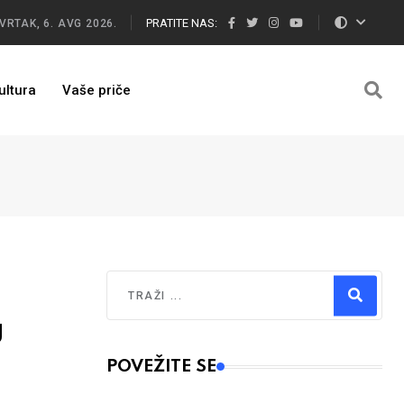
PRATITE NAS:
VRTAK, 6. AVG 2026.
ultura
Vaše priče
Traži
g
Type 2 or more characters for results.
POVEŽITE SE