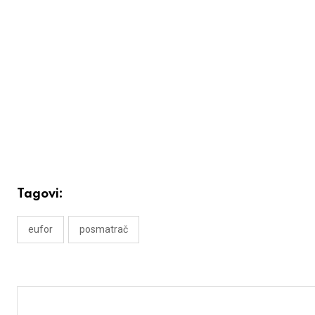
Tagovi:
eufor
posmatrač