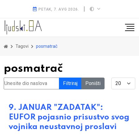
PETAK, 7. AVG 2026.
Tagovi
posmatrač
posmatrač
Unesite dio naslova
Display #
Filtriraj
Poništi
9. JANUAR "ZADATAK":
EUFOR pojasnio prisustvo svog
vojnika neustavnoj proslavi