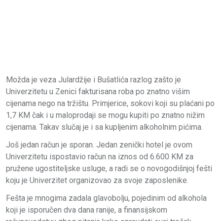
Možda je veza Julardžije i Bušatlića razlog zašto je
Univerzitetu u Zenici fakturisana roba po znatno višim
cijenama nego na tržištu. Primjerice, sokovi koji su plaćani po
1,7 KM čak i u maloprodaji se mogu kupiti po znatno nižim
cijenama. Takav slučaj je i sa kupljenim alkoholnim pićima.
Još jedan račun je sporan. Jedan zenički hotel je ovom
Univerzitetu ispostavio račun na iznos od 6.600 KM za
pružene ugostiteljske usluge, a radi se o novogodišnjoj fešti
koju je Univerzitet organizovao za svoje zaposlenike.
Fešta je mnogima zadala glavobolju, pojedinim od alkohola
koji je isporučen dva dana ranije, a finansijskom