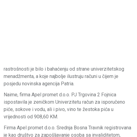
rastrošnosti je bilo i bahaćenju od strane univerzitetskog
menadžmenta, a koje najbolje ilustruju računi u čijem je
posjedu novinska agencija Patria.
Naime, firma Apel promet d.o.o. PJ Trgovina 2 Fojnica
ispostavila je zeničkom Univerzitetu račun za isporučeno
piće, sokove i vodu, ali i pivo, vino te žestoka pića u
vrijednosti od 908,60 KM.
Firma Apel promet d.o.o. Srednja Bosna Travnik registrovana
je kao društvo za zapošljavanje osoba sa invaliditetom,