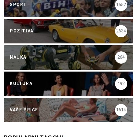
SPORT
1552
POZITIVA
2634
NAUKA
264
KULTURA
492
VAŠE PRIČE
1614