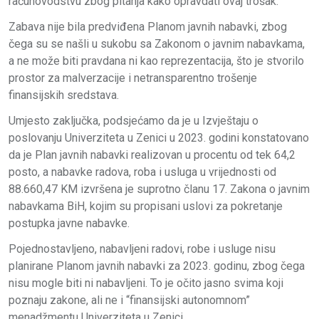
računovodstvu zbog pitanja kako opravdati ovaj trošak.
Zabava nije bila predviđena Planom javnih nabavki, zbog
čega su se našli u sukobu sa Zakonom o javnim nabavkama,
a ne može biti pravdana ni kao reprezentacija, što je stvorilo
prostor za malverzacije i netransparentno trošenje
finansijskih sredstava.
Umjesto zaključka, podsjećamo da je u Izvještaju o
poslovanju Univerziteta u Zenici u 2023. godini konstatovano
da je Plan javnih nabavki realizovan u procentu od tek 64,2
posto, a nabavke radova, roba i usluga u vrijednosti od
88.660,47 KM izvršena je suprotno članu 17. Zakona o javnim
nabavkama BiH, kojim su propisani uslovi za pokretanje
postupka javne nabavke.
Pojednostavljeno, nabavljeni radovi, robe i usluge nisu
planirane Planom javnih nabavki za 2023. godinu, zbog čega
nisu mogle biti ni nabavljeni. To je očito jasno svima koji
poznaju zakone, ali ne i “finansijski autonomnom”
menadžmentu Univerziteta u Zenici.