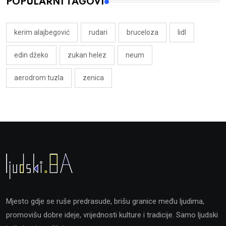
POPULARNI TAGOVI
kerim alajbegović
rudari
bruceloza
lidl
edin džeko
zukan helez
neum
aerodrom tuzla
zenica
Mjesto gdje se ruše predrasude, brišu granice među ljudima,
promovišu dobre ideje, vrijednosti kulture i tradicije. Samo ljudski