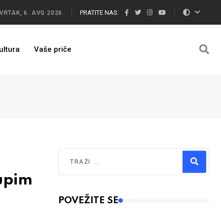
PRATITE NAS:
VRTAK, 6. AVG 2026.
ultura
Vaše priče
Traži
kupim
Type 2 or more characters for results.
POVEŽITE SE