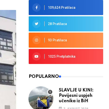
109,624 Pratilaca
28 Pratilaca
93 Pratilaca
1025 Pretplatnika
POPULARNO
SLAVLJE U KINI:
Povijesni uspjeh
učenika iz BiH
2. AVGUST 2026.