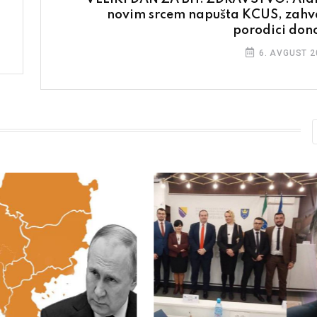
novim srcem napušta KCUS, zahv
porodici don
6. AVGUST 2