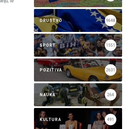
nju, te
DRUŠTVO
9648
SPORT
1551
POZITIVA
2631
NAUKA
264
KULTURA
491