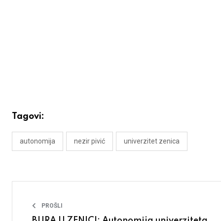
Tagovi:
autonomija
nezir pivić
univerzitet zenica
PROŠLI
BURA U ZENICI: Autonomija univerziteta