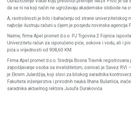
Obrazloženje Vlade koju predvodi premijer Nezir Pivić je da 
da se ni na koji način ne ugrožavaju akademske slobode na o
A, rastrošnosti je bilo i bahaćenju od strane univerzitetskog
najbolje ilustruju računi u čijem je posjedu novinska agencija P
Naime, firma Apel promet d.o.o. PJ Trgovina 2 Fojnica ispost
Univerzitetu račun za isporučeno piće, sokove i vodu, ali i pi
pića u vrijednosti od 908,60 KM.
Firma Apel promet d.o.o. Srednja Bosna Travnik registrovana 
zapošljavanje osoba sa invaliditetom, osnivač je Savez RVI –
je Ekrem Julardžija, koji slovi za bliskog saradnika kontrove
Fakulteta inženjerstva i prirodnih nauka llhana Bušatlića, inač
saradnika aktuelnog rektora Jusufa Durakovića.