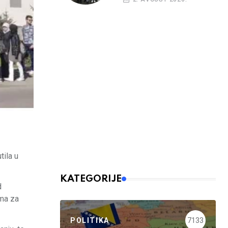
ila u
KATEGORIJE
d
rma za
POLITIKA
7133