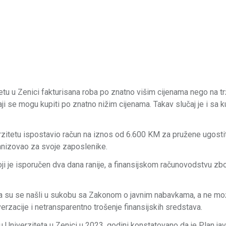
etu u Zenici fakturisana roba po znatno višim cijenama nego na trž
ji se mogu kupiti po znatno nižim cijenama. Takav slučaj je i sa 
rzitetu ispostavio račun na iznos od 6.600 KM za pružene ugosti
rganizovao za svoje zaposlenike.
ji je isporučen dva dana ranije, a finansijskom računovodstvu zbo
ga su se našli u sukobu sa Zakonom o javnim nabavkama, a ne mož
verzacije i netransparentno trošenje finansijskih sredstava.
 Univerziteta u Zenici u 2023. godini konstatovano da je Plan jav