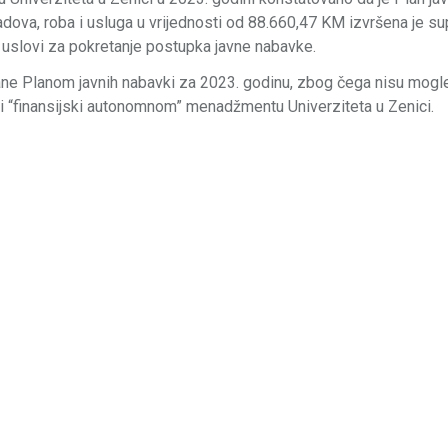
adova, roba i usluga u vrijednosti od 88.660,47 KM izvršena je s
 uslovi za pokretanje postupka javne nabavke.
rane Planom javnih nabavki za 2023. godinu, zbog čega nisu mogle 
ne i “finansijski autonomnom” menadžmentu Univerziteta u Zenici.