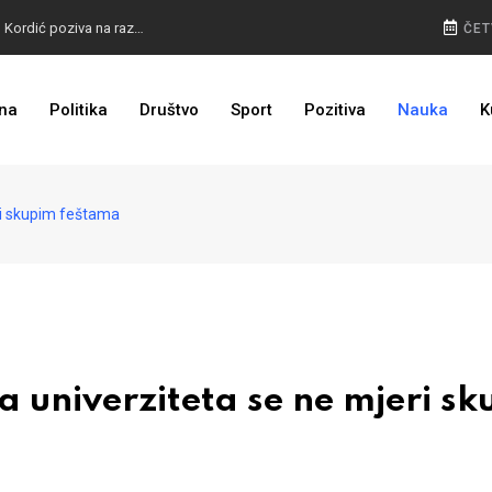
BURA U MOSTARU: Otkaz Bošnjacima nezakonit, Kordić poziva na razgovor
ČET
na
Politika
Društvo
Sport
Pozitiva
Nauka
K
BIVŠI KAPITEN ZMAJEVA U VELIKOM BIZNISU: Na mjestu propale tvornice niče stambeni kompleks
ri skupim feštama
 univerziteta se ne mjeri s