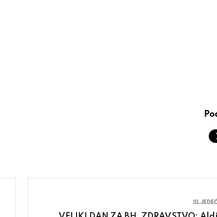
Pod
SLJEDEĆ
VELIKI DAN ZA BH. ZDRAVSTVO: Aldi