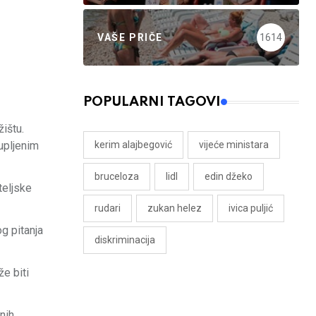
VAŠE PRIČE
1614
POPULARNI TAGOVI
ištu.
kerim alajbegović
vijeće ministara
kupljenim
bruceloza
lidl
edin džeko
teljske
rudari
zukan helez
ivica puljić
g pitanja
diskriminacija
e biti
nih