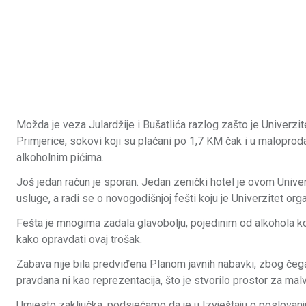
Možda je veza Julardžije i Bušatlića razlog zašto je Univerzit
Primjerice, sokovi koji su plaćani po 1,7 KM čak i u maloproda
alkoholnim pićima.
Još jedan račun je sporan. Jedan zenički hotel je ovom Unive
usluge, a radi se o novogodišnjoj fešti koju je Univerzitet o
Fešta je mnogima zadala glavobolju, pojedinim od alkohola ko
kako opravdati ovaj trošak.
Zabava nije bila predviđena Planom javnih nabavki, zbog če
pravdana ni kao reprezentacija, što je stvorilo prostor za mal
Umjesto zaključka, podsjećamo da je u Izvještaju o poslovanju