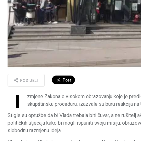
PODIJELI
I
zmjene Zakona o visokom obrazovanju koje je predlo
skupštinsku proceduru, izazvale su buru reakcija na 
Stigle su optužbe da bi Vlada trebala biti čuvar, a ne rušitel
političkih utjecaja kako bi mogli ispuniti svoju misiju: obrazo
slobodnu razmjenu ideja.