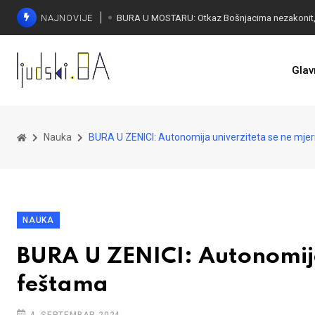
NAJNOVIJE
ČUDESNA MOSTARKA: Lana Pudar predvodi BiH
Glav
Nauka
BURA U ZENICI: Autonomija univerziteta se ne mje
NAUKA
BURA U ZENICI: Autonomija
feštama