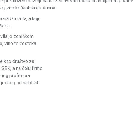
se predloženim izmjenama želi uvesti reda u finansijskom poslova
voj visokoškolskoj ustanovi.
 menadžmenta, a koje
atria.
avila je zeničkom
vo, vino te žestoka
je kao društvo za
 SBK, a na čelu firme
rznog profesora
e jednog od najbližih