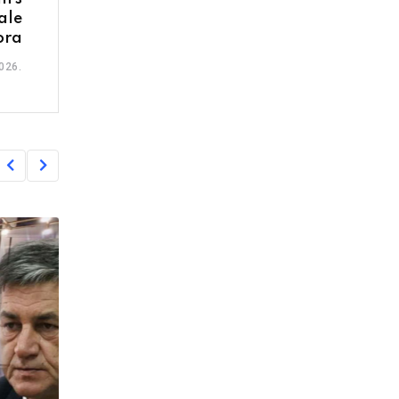
ale
ora
026.