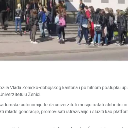
žila Vlada Zeničko-dobojskog kantona i po hitnom postupku uput
Univerzitetu u Zenici.
j akademske autonomije te da univerziteti moraju ostati slobodni o
vati mlade generacije, promovisati istraživanje i služiti kao platfo