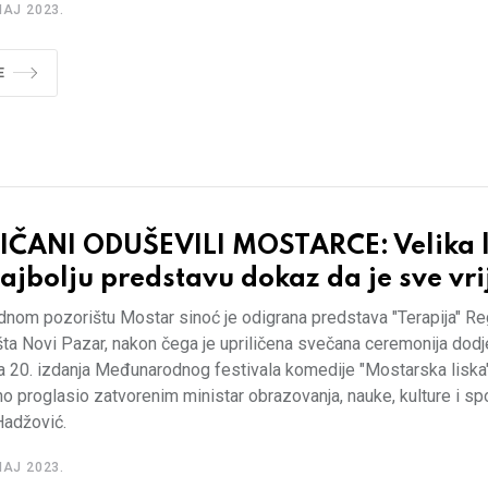
MAJ 2023.
E
IČANI ODUŠEVILI MOSTARCE: Velika l
ajbolju predstavu dokaz da je sve vri
dnom pozorištu Mostar sinoć je odigrana predstava "Terapija" R
ta Novi Pazar, nakon čega je upriličena svečana ceremonija dodj
a 20. izdanja Međunarodnog festivala komedije "Mostarska liska"
o proglasio zatvorenim ministar obrazovanja, nauke, kulture i s
Hadžović.
MAJ 2023.