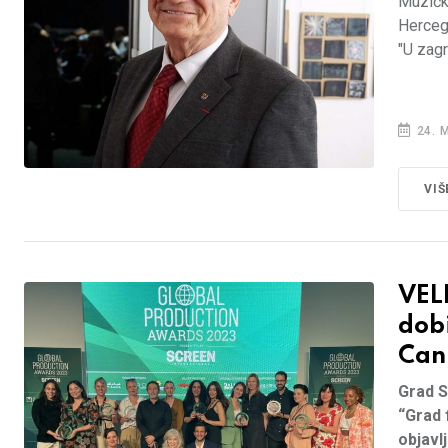
Muzički
Hercego
"U zagrl
24. 
VIŠ
VEL
dobi
Can
Grad S
“Grad 
objavl