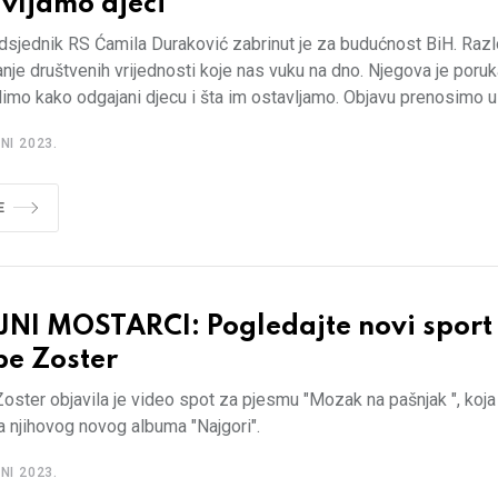
vljamo djeci
dsjednik RS Ćamila Duraković zabrinut je za budućnost BiH. Razl
nje društvenih vrijednosti koje nas vuku na dno. Njegova je poru
imo kako odgajani djecu i šta im ostavljamo. Objavu prenosimo u c
NI 2023.
E
JNI MOSTARCI: Pogledajte novi sport
pe Zoster
oster objavila je video spot za pjesmu "Mozak na pašnjak ", koja 
a njihovog novog albuma "Najgori".
NI 2023.