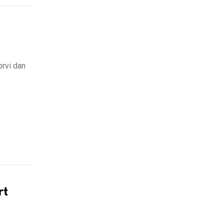
prvi dan
rt