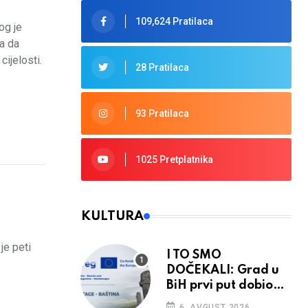
109,624 Pratilaca
og je
ka da
ijelosti.
28 Pratilaca
93 Pratilaca
1025 Pretplatnika
KULTURA
je peti
I TO SMO
DOČEKALI: Grad u
BiH prvi put dobio
sredstva EU
6. AVGUST 2026.