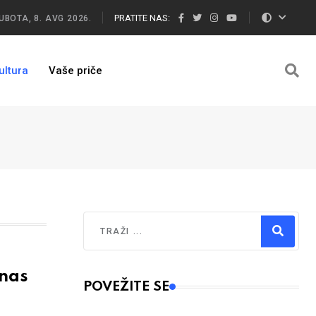
PRATITE NAS:
UBOTA, 8. AVG 2026.
ultura
Vaše priče
Traži
Type 2 or more characters for results.
nas
POVEŽITE SE