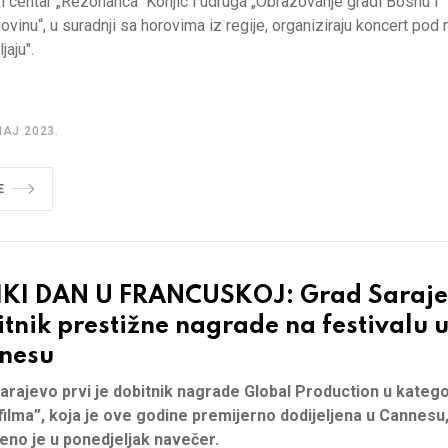
 centar „Rezonanca“ Konjic i udruga „Obrazovanje gradi Bosnu i
vinu“, u suradnji sa horovima iz regije, organiziraju koncert pod
jaju".
MAJ 2023.
E
IKI DAN U FRANCUSKOJ: Grad Saraj
tnik prestižne nagrade na festivalu 
nesu
arajevo prvi je dobitnik nagrade Global Production u kategor
filma”, koja je ove godine premijerno dodijeljena u Cannesu
jeno je u ponedjeljak navečer.