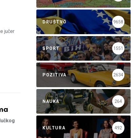
DRUŠTVO
9658
e jučer
SPORT
1551
POZITIVA
2634
NAUKA
264
ama
alučkog
KULTURA
492