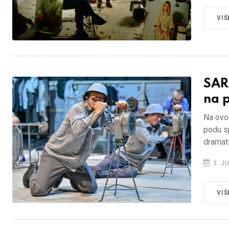
VIŠ
SAR
na p
Na ovog
podu sp
dramati
3. JU
VIŠ