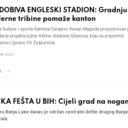
 DOBIVA ENGLESKI STADION: Gradnju
erne tribine pomaže kanton
r kulture i sporta Kantona Sarajevo Kenan Magoda prisustvovao j
aciji projekta južne tribine stadiona Grbavica, koju su pripremili
vnici Uprave FK Željezničar.
NI 2023.
E
IKA FEŠTA U BIH: Cijeli grad na nog
ru Banja Luke danas je održan centralni defile drugog Banj
ala.