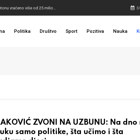
I TO SMO DOČEKALI: U 4 godine građanima u kantonu vraćeno više od 25 miliona KM
S
I TO JE BIH: Prvašićima 50 ruksaka sa školskim priborom
na
Politika
Društvo
Sport
Pozitiva
Nauka
K
AKOVIĆ ZVONI NA UZBUNU: Na dno 
uku samo politike, šta učimo i šta