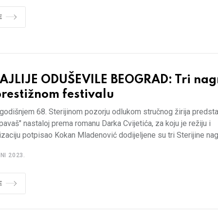
E
AJLIJE ODUŠEVILE BEOGRAD: Tri nag
restižnom festivalu
odišnjem 68. Sterijinom pozorju odlukom stručnog žirija predsta
avaš" nastaloj prema romanu Darka Cvijetića, za koju je režiju i
zaciju potpisao Kokan Mladenović dodijeljene su tri Sterijine na
NI 2023.
E