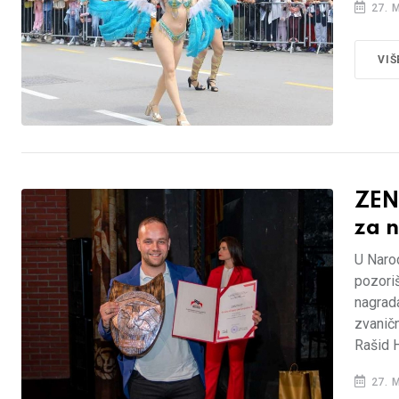
27. 
VIŠ
ZEN
za n
U Naro
pozoriš
nagrad
zvaničn
Rašid 
27. 