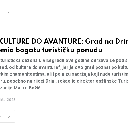
E
KULTURE DO AVANTURE: Grad na Dri
emio bogatu turističku ponudu
 turistička sezona u Višegradu ove godine održava se pod
rad, od kulture do avanture”, jer je ovo grad poznat po kult
jskim znamenitostima, ali i po nizu sadržaja koji nude turisti
ru, posebno na rijeci Drini, rekao je direktor opštinske Turi
zacije Marko Božić.
MAJ 2023.
E