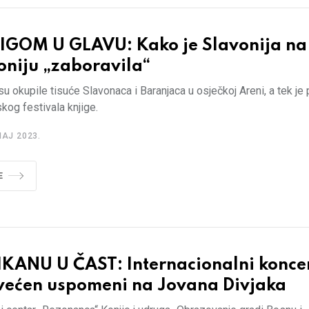
IGOM U GLAVU: Kako je Slavonija na
oniju „zaboravila“
su okupile tisuće Slavonaca i Baranjaca u osječkoj Areni, a tek je 
og festivala knjige.
MAJ 2023.
E
IKANU U ČAST: Internacionalni konce
većen uspomeni na Jovana Divjaka