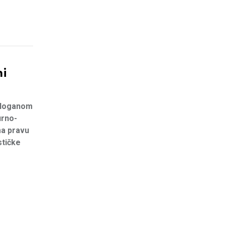
ni
 sloganom
urno-
ma pravu
stičke