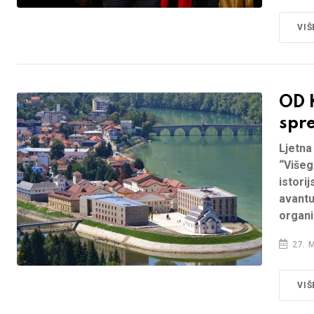
VIŠ
OD 
spr
Ljetna
“Višeg
istori
avantu
organi
27. 
VIŠ