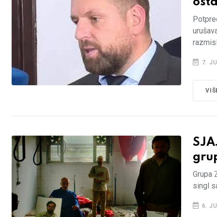
osta
Potpre
urušava
razmisl
7. JU
VIŠ
SJA
gru
Grupa Z
singl s
6. JU