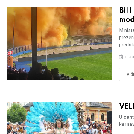
BiH
mod
Minista
prezent
predsta
1. JU
VIŠ
VEL
U cent
karnev