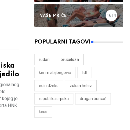
VAŠE PRIČE
1614
POPULARNI TAGOVI
rudari
bruceloza
iska
kerim alajbegović
lidl
jedilo
egionalnog
edin džeko
zukan helez
ele
 kojeg je
republika srpska
dragan bursač
porta HNK
kcus