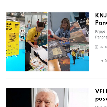
KNJ
Pan
Knjige 
Panonsk
25. 
VIŠ
VEL
pos