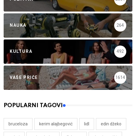
NAUKA
264
KULTURA
492
VAŠE PRIČE
1614
POPULARNI TAGOVI
bruceloza
kerim alajbegović
lidl
edin džeko