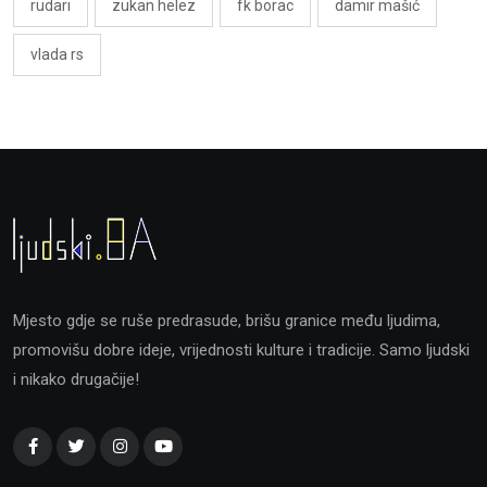
rudari
zukan helez
fk borac
damir mašić
vlada rs
Mjesto gdje se ruše predrasude, brišu granice među ljudima,
promovišu dobre ideje, vrijednosti kulture i tradicije. Samo ljudski
i nikako drugačije!