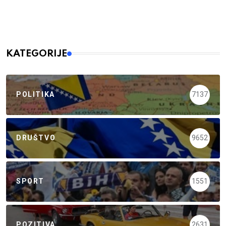
KATEGORIJE
POLITIKA
7137
DRUŠTVO
9652
SPORT
1551
POZITIVA
2631