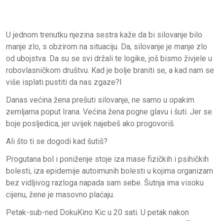
U jednom trenutku njezina sestra kaže da bi silovanje bilo
manje zlo, s obzirom na situaciju. Da, silovanje je manje zlo
od ubojstva. Da su se svi držali te logike, još bismo živjele u
robovlasničkom društvu. Kad je bolje braniti se, a kad nam se
više isplati pustiti da nas zgaze?I
Danas većina žena prešuti silovanje, ne samo u opakim
zemljama poput Irana. Većina žena pogne glavu i šuti. Jer se
boje posljedica, jer uvijek najebeš ako progovoriš.
Ali što ti se dogodi kad šutiš?
Progutana bol i poniženje stoje iza mase fizičkih i psihičkih
bolesti, iza epidemije autoimunih bolesti u kojima organizam
bez vidljivog razloga napada sam sebe. Šutnja ima visoku
cijenu, žene je masovno plaćaju.
Petak-sub-ned DokuKino Kic u 20 sati. U petak nakon