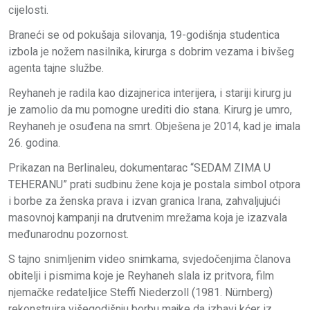
cijelosti.
Braneći se od pokušaja silovanja, 19-godišnja studentica
izbola je nožem nasilnika, kirurga s dobrim vezama i bivšeg
agenta tajne službe.
Reyhaneh je radila kao dizajnerica interijera, i stariji kirurg ju
je zamolio da mu pomogne urediti dio stana. Kirurg je umro,
Reyhaneh je osuđena na smrt. Obješena je 2014, kad je imala
26. godina.
Prikazan na Berlinaleu, dokumentarac “SEDAM ZIMA U
TEHERANU” prati sudbinu žene koja je postala simbol otpora
i borbe za
ženska prava i izvan granica Irana, zahvaljujući
masovnoj kampanji na drutvenim mrežama koja je izazvala
međunarodnu pozornost.
S tajno snimljenim video snimkama, svjedočenjima članova
obitelji i pismima koje je Reyhaneh slala iz pritvora, film
njemačke redateljice Steffi Niederzoll (1981. Nürnberg)
rekonstruira višegodišnju borbu majke da izbavi kćer iz