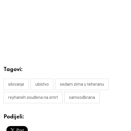
Tagovi:
silovanje
ubistvo
sedam zima u teheranu
reyhaneh osuđena na smrt
samoodbrana
Podijeli: