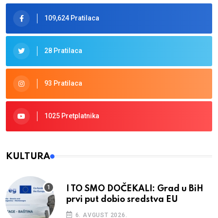
109,624 Pratilaca
28 Pratilaca
93 Pratilaca
1025 Pretplatnika
KULTURA
I TO SMO DOČEKALI: Grad u BiH
prvi put dobio sredstva EU
6. AVGUST 2026.