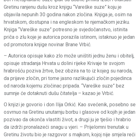
Gretinu ranjenu dušu kroz knjigu “Vareške suze” koju je
objavila nepunih 30 godina nakon zločina. Knjiga je, osim na
hrvatskom, dostupna i na engleskom te njemačkom jeziku.
Knjiga “Vareške suze” potresno je svjedočanstvo, istinita
priča o zlu koje je autorica porazila istinom, istaknuo je jedan
od promotora knjige novinar Brane Vrbić.
– Autorica opisuje kako zlo može uništiti jednu ženu i obitelj,
opisuje stradanja Hrvata u dolini rijeke Krivaje te svojom
hrabrošću poziva žrtve, bez obzira na to iz kojeg su naroda,
da prijave zločin, pri tome jasno razlikujući zločin pojedinca
od naroda kojemu zločinac pripada. “Vareške suze” bez
sumnje će dotaknuti dušu čitatelja – kazao je Vrbić.
O knjizi je govorio i don Ilija Orkić. Kao svećenik, posebno se
osvrnuo na Gretinu unutarnju borbu i glasove od kojih je jedan
pozivao da okonča vlastiti život, a drugi ju je tješio i hrabrio
da izdrži pronalazeći snagu u vjeri. – Prijelomni trenutak u
Gretinu životu bio je razgovor s majkom, kojoj nije smjela reći