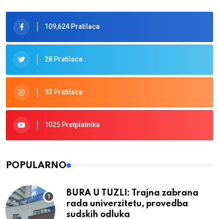
109,624 Pratilaca
28 Pratilaca
93 Pratilaca
1025 Pretplatnika
POPULARNO
BURA U TUZLI: Trajna zabrana
rada univerzitetu, provedba
sudskih odluka