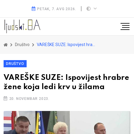
PETAK, 7. AVG 2026.
Društvo
VAREŠKE SUZE: Ispovijest hrabre žene koja ledi krv u žilama
DRUŠTVO
VAREŠKE SUZE: Ispovijest hrabre
žene koja ledi krv u žilama
20. NOVEMBAR 2023.