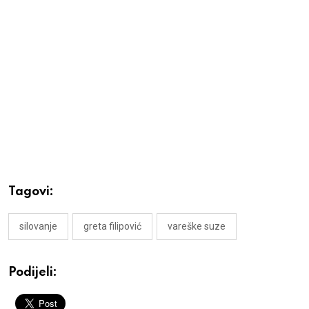
Tagovi:
silovanje
greta filipović
vareške suze
Podijeli: