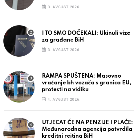
3. AVGUST 2026.
I TO SMO DOČEKALI: Ukinuli vize
za građane BiH
3. AVGUST 2026.
RAMPA SPUŠTENA: Masovno
vraćanje bh vozača s granica EU,
protesti na vidiku
4. AVGUST 2026.
UTJECAT ĆE NA PENZIJE I PLAĆE:
Međunarodna agencija potvrdila
kreditni rejting BiH