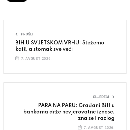
PROŠLI
BIH U SVJETSKOM VRHU: Stežemo
kaiš, a stomak sve veći
7. AVGUST 2026.
SLJEDEĆI
PARA NA PARU: Građani BiH u
bankama drže nevjerovatne iznose,
zna se i razlog
7. AVGUST 2026.