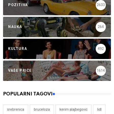
POZITIVA
2633
NAUKA
264
KULTURA
492
VAŠE PRIČE
1614
POPULARNI TAGOVI
srebrenica
bruceloza
kerim alajbegović
lidl