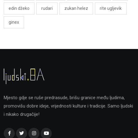
edin džeko
rudari
zukan helez
rite ugljevik
ginex
Mjesto gdje se ruše predrasude, brišu granice među ljudima,
promovišu dobre ideje, vrijednosti kulture i tradicije. Samo ljudski
i nikako drugačije!