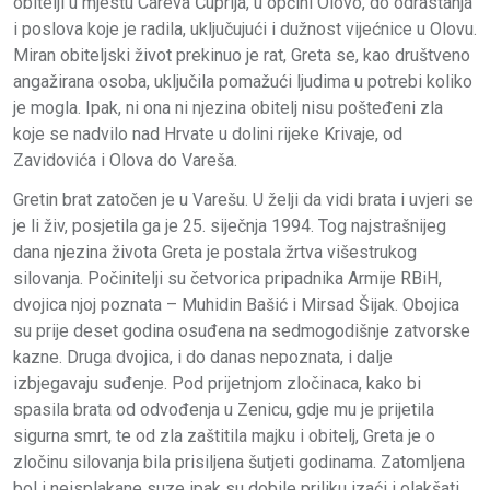
obitelji u mjestu Careva Ćuprija, u općini Olovo, do odrastanja
i poslova koje je radila, uključujući i dužnost vijećnice u Olovu.
Miran obiteljski život prekinuo je rat, Greta se, kao društveno
angažirana osoba, uključila pomažući ljudima u potrebi koliko
je mogla. Ipak, ni ona ni njezina obitelj nisu pošteđeni zla
koje se nadvilo nad Hrvate u dolini rijeke Krivaje, od
Zavidovića i Olova do Vareša.
Gretin brat zatočen je u Varešu. U želji da vidi brata i uvjeri se
je li živ, posjetila ga je 25. siječnja 1994. Tog najstrašnijeg
dana njezina života Greta je postala žrtva višestrukog
silovanja. Počinitelji su četvorica pripadnika Armije RBiH,
dvojica njoj poznata – Muhidin Bašić i Mirsad Šijak. Obojica
su prije deset godina osuđena na sedmogodišnje zatvorske
kazne. Druga dvojica, i do danas nepoznata, i dalje
izbjegavaju suđenje. Pod prijetnjom zločinaca, kako bi
spasila brata od odvođenja u Zenicu, gdje mu je prijetila
sigurna smrt, te od zla zaštitila majku i obitelj, Greta je o
zločinu silovanja bila prisiljena šutjeti godinama. Zatomljena
bol i neisplakane suze ipak su dobile priliku izaći i olakšati