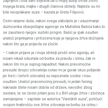
zaprijetili i bila sam svjesna da o mojoj šutnji ovise životi
mojega brata, majke i drugih članova obitelji. Najteže su mi
bile neisplakane suze – kazala je Greta Filipović.
Osim ranjene duše, nakon svega zaboljelo je i zauzimanje
dužnosnika obavještajne agencije za Muhidina Bašića kako bi
se zaustavio njegov sudski progon. Bašić je ipak osuđen
unatoč prijetnjama i pritiscima koje je njegova žrtva doživjela
nakon što ga je prijavila za zločin.
– I nakon prijave ja i moja obitelji prošli smo agoniju, ali
nisam nikad odustala od borbe za pravdu i istinu, čak ni
nakon što mi je suprug napadnut. Nakon pravomoćne
presude dvojici silovatelja ostao mi je gorak okus pobjede
jer treći i četvrti silovatelj su nepoznate osobe i nisu
osuđeni. Unatoč pravomoćnoj presudi, ni jedan fening
naknade štete nisam dobila od države, navodno zbog
zastare, te se često pitam jesu li u BiH uloge žrtve i zločinca
zamijenjene – zapitale se autorica “Vareških suza”, potičući
svojom hrabrošću sve žrtve silovanja na borbu za istinu i