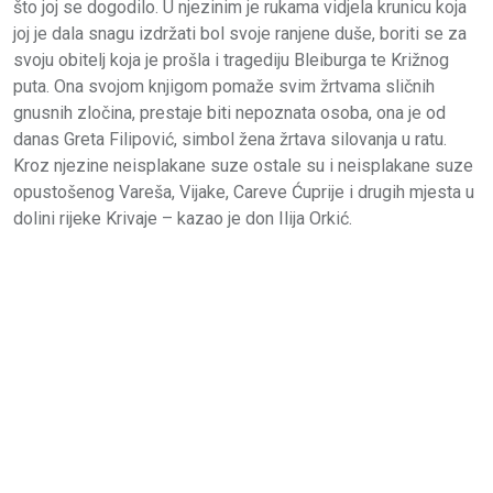
što joj se dogodilo. U njezinim je rukama vidjela krunicu koja
joj je dala snagu izdržati bol svoje ranjene duše, boriti se za
svoju obitelj koja je prošla i tragediju Bleiburga te Križnog
puta. Ona svojom knjigom pomaže svim žrtvama sličnih
gnusnih zločina, prestaje biti nepoznata osoba, ona je od
danas Greta Filipović, simbol žena žrtava silovanja u ratu.
Kroz njezine neisplakane suze ostale su i neisplakane suze
opustošenog Vareša, Vijake, Careve Ćuprije i drugih mjesta u
dolini rijeke Krivaje – kazao je don Ilija Orkić.