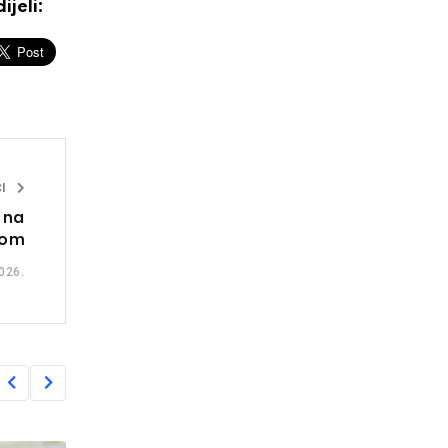
ijeli:
I
 na
rom
026.