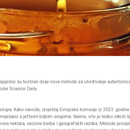
i uspješno su testirali dvije nove metode za utvrđivanje autentično
, piše Science Daily.
h sirupa. Kako navode, izvještaj Evropske komisije iz 2023. godin
iješano s jeftinim biljnim sirupima. Naime, vrlo je teško otkriti l
vora nektara, sezone berbe i geografskih razlika. Metode provje