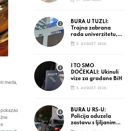
povećanja
BURA U TUZLI:
Trajna zabrana
rada univerzitetu,
provedba sudskih
3. AVGUST 2026.
odluka
I TO SMO
DOČEKALI: Ukinuli
vize za građane BiH
sti meda,
3. AVGUST 2026.
BURA U RS-U:
e pokazao
Policija oduzela
ažne
zastavu s ljiljanima,
re
uručila prekršajni