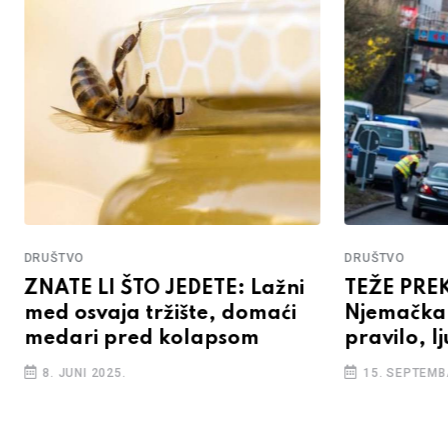
DRUŠTVO
DRUŠTVO
ZNATE LI ŠTO JEDETE: Lažni
TEŽE PRE
med osvaja tržište, domaći
Njemačka 
medari pred kolapsom
pravilo, lj
8. JUNI 2025.
15. SEPTEMB