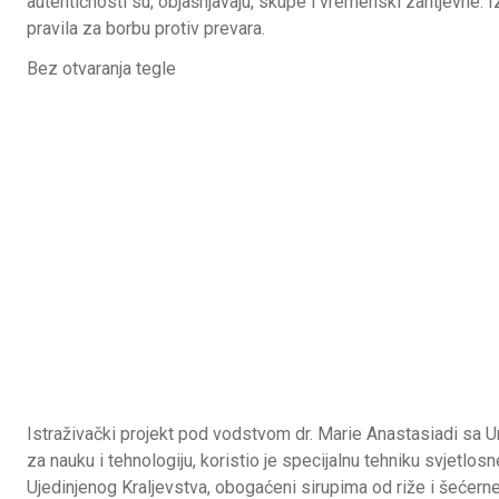
autentičnosti su, objašnjavaju, skupe i vremenski zahtjevne.
pravila za borbu protiv prevara.
Bez otvaranja tegle
Istraživački projekt pod vodstvom dr. Marie Anastasiadi sa Un
za nauku i tehnologiju, koristio je specijalnu tehniku svjetlo
Ujedinjenog Kraljevstva, obogaćeni sirupima od riže i šećer