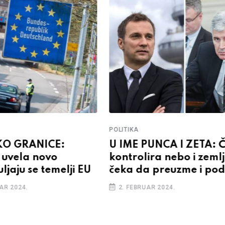
POLITIKA
KO GRANICE:
U IME PUNCA I ZETA: Č
uvela novo
kontrolira nebo i zemlj
uljaju se temelji EU
čeka da preuzme i pod
AR 2024.
2. FEBRUAR 2024.