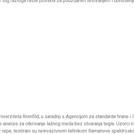
 Iz tog razloga raste potreba za pouzdanim testiranjem i donošen
iverziteta Krenfild, u saradnji s Agencijom za standarde hrane i
sne analize za otkrivanje lažnog meda bez otvaranja tegle. Uzorci 
ne repe, testirani su neinvazivnom tehnikom Ramanove spektrosk