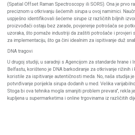
(Spatial Offset Raman Spectroscopy ili SORS). Ona je prvo r
preciznom u otkrivanju šećernih sirupa u ovoj namirnici. Nau
uspješno identifikovali šećerne sirupe iz različitih biljnih iz
proizvođači ostaju bez zarade, povjerenje potrošača se potkop
uzoraka, što pomaže industriji da zaštiti potrošače i provjeri
za implementaciju, što ga čini idealnim za ispitivanje duž sn
DNA tragovi
U drugoj studiji, u saradnji s Agencijom za standarde hrane i 
Belfastu, korišteno je DNA barkodiranje za otkrivanje rižini
koristile za ispitivanje autentičnosti meda. No, naša studija je
potvrđivanje porijekla sirupa dodanih u med. Velika varijabil
Stoga bi ova tehnika mogla smanjiti problem prevara", rekla je
kupljena u supermarketima i online trgovinama iz različitih dij