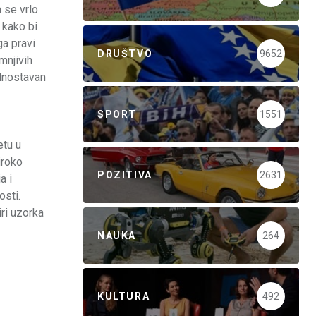
 se vrlo
 kako bi
ga pravi
DRUŠTVO
9652
mnjivih
ednostavan
SPORT
1551
etu u
iroko
POZITIVA
2631
a i
osti.
iri uzorka
NAUKA
264
KULTURA
492