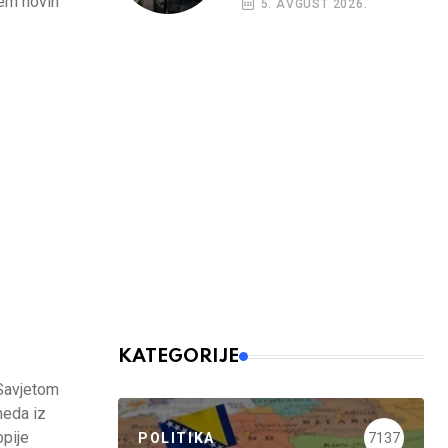
jem novih
5. AVGUST 2026.
nalog
KATEGORIJE
 Savjetom
meda iz
opije
POLITIKA
7137