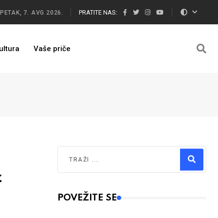
PRATITE NAS:
PETAK, 7. AVG 2026.
ultura
Vaše priče
Traži
z
Type 2 or more characters for results.
POVEŽITE SE