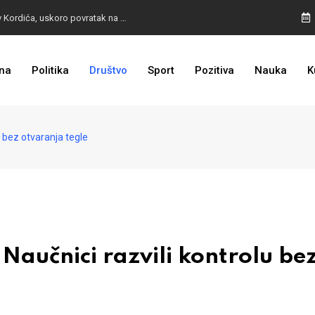
BURA U MOSTARU: Otpušteni radnici odbili poziv Kordića, uskoro povratak na posao
na
Politika
Društvo
Sport
Pozitiva
Nauka
K
I TO SMO DOČEKALI: Grad u BiH prvi put dobio sredstva EU
bez otvaranja tegle
čnici razvili kontrolu be