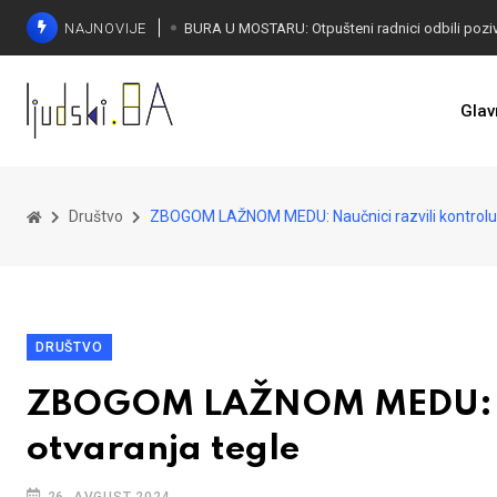
NAJNOVIJE
SORECA ZADOVOLJAN: Važan korak BiH ka EU
Glav
Društvo
ZBOGOM LAŽNOM MEDU: Naučnici razvili kontrolu 
DRUŠTVO
ZBOGOM LAŽNOM MEDU: Nau
otvaranja tegle