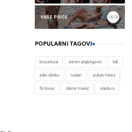
VAŠE PRIČE
1614
POPULARNI TAGOVI
bruceloza
kerim alajbegović
lidl
edin džeko
rudari
zukan helez
fk borac
damir mašić
vlada rs