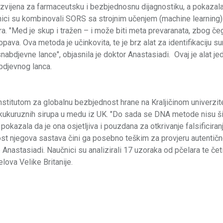
azvijena za farmaceutsku i bezbjednosnu dijagnostiku, a pokazala
čnici su kombinovali SORS sa strojnim učenjem (machine learning)
vora. "Med je skup i tražen – i može biti meta prevaranata, zbog če
ava. Ova metoda je učinkovita, te je brz alat za identifikaciju su
 snabdjevne lance", objasnila je doktor Anastasiadi. Ovaj je alat j
abdjevnog lanca.
Institutom za globalnu bezbjednost hrane na Kraljičinom univerzit
h i kukuruznih sirupa u medu iz UK. "Do sada se DNA metode nisu š
 pokazala da je ona osjetljiva i pouzdana za otkrivanje falsificiranj
nost njegova sastava čini ga posebno teškim za provjeru autentičn
 Anastasiadi. Naučnici su analizirali 17 uzoraka od pčelara te čet
elova Velike Britanije.