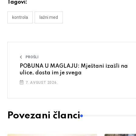
Tagovi:
kontrola
lažni med
PROŠLI
POBUNA U MAGLAJU: Mještani izašli na
ulice, dosta im je svega
7. AVGUST 2026.
Povezani članci