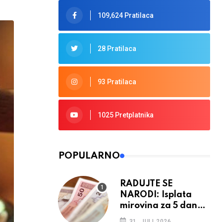
109,624 Pratilaca
28 Pratilaca
93 Pratilaca
1025 Pretplatnika
POPULARNO
RADUJTE SE
NARODI: Isplata
mirovina za 5 dana,
retroaktivna
31. JULI 2026.