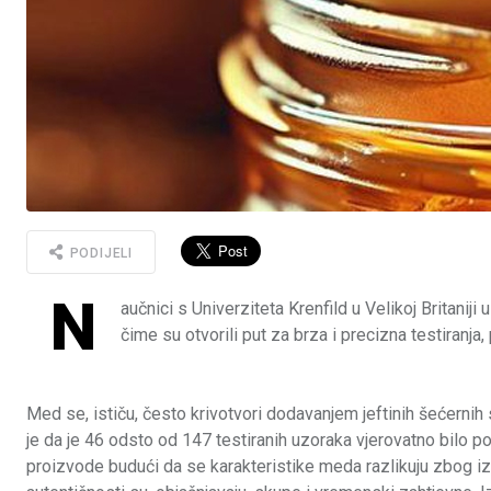
PODIJELI
N
aučnici s Univerziteta Krenfild u Velikoj Britanij
čime su otvorili put za brza i precizna testiranja
Med se, ističu, često krivotvori dodavanjem jeftinih šećerni
je da je 46 odsto od 147 testiranih uzoraka vjerovatno bilo pom
proizvode budući da se karakteristike meda razlikuju zbog iz