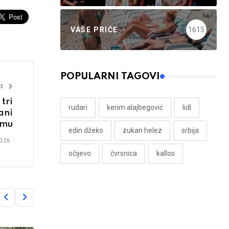
VAŠE PRIČE
1615
POPULARNI TAGOVI
I
tri
rudari
kerim alajbegović
lidl
ani
mu
edin džeko
zukan helez
srbija
026.
očijevo
čvrsnica
kallos