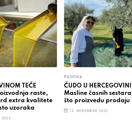
POZITIVA
VINOM TEČE
ČUDO U HERCEGOVINI
oizvodnja raste,
Masline časnih sestara
rd extra kvalitete
što proizvedu prodaju
sto uzoraka
13. NOVEMBAR 2022.
 2022.