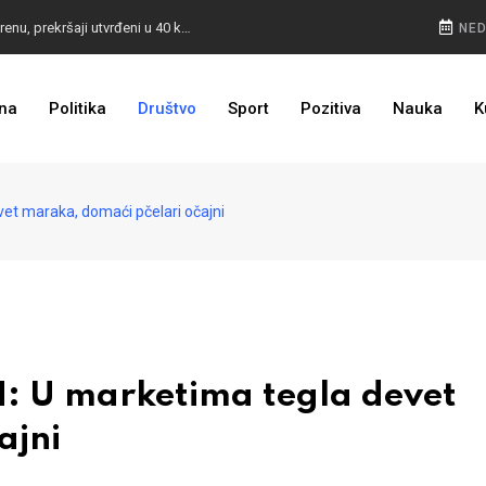
POKVARENO MESO PALI ALARM: Inspektori na terenu, prekršaji utvrđeni u 40 kontrola
NED
CESTA KOJA ŽIVOT ZNAČI: BiH dobija nova 44 kilometra autoceste, radovi kreću uskoro
na
Politika
Društvo
Sport
Pozitiva
Nauka
K
ULAGANJE SE ISPLATI: Oživjela pruga u BiH, turista sve više
et maraka, domaći pčelari očajni
: U marketima tegla devet
ajni