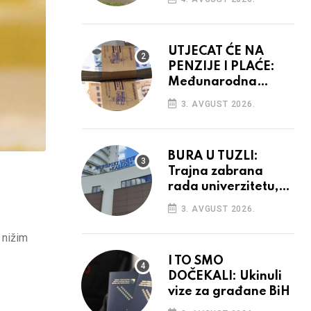
vidiku
UTJECAT ĆE NA
PENZIJE I PLAĆE:
Međunarodna
agencija potvrdila
3. AVGUST 2026.
kreditni rejting BiH
BURA U TUZLI:
Trajna zabrana
rada univerzitetu,
provedba sudskih
3. AVGUST 2026.
odluka
 nižim
I TO SMO
DOČEKALI: Ukinuli
vize za građane BiH