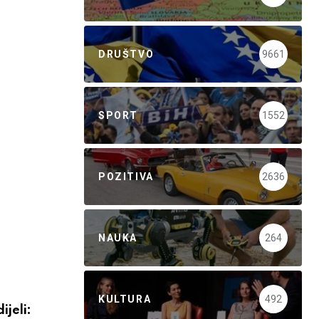
DRUŠTVO
9661
SPORT
1552
POZITIVA
2636
NAUKA
264
KULTURA
492
ijeli: