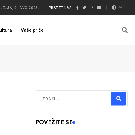
PRATITE NAS:
JELJA, 9. AVG 2026.
ultura
Vaše priče
Traži
Type 2 or more characters for results.
POVEŽITE SE