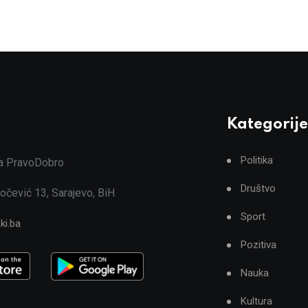
Kategorije
Politika
ja PravoDobro
Društvo
očević 13, Sarajevo, BiH
Sport
ki.ba
Pozitiva
Nauka
Kultura