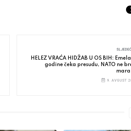
SLJEDEĆ
HELEZ VRAĆA HIDŽAB U OS BIH: Emela 
godine čeka presudu, NATO ne br
mara
9. AVGUST 2