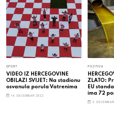
SPORT
POZITIVA
VIDEO IZ HERCEGOVINE
HERCEGO
OBILAZI SVIJET: Na stadionu
ZLATO: Pr
osvanula porula Vatrenima
EU standa
ima 72 po
16. DECEMBAR 2022.
5. DECEMBAR