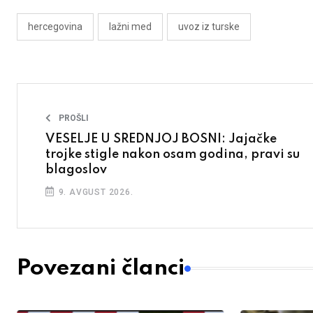
hercegovina
lažni med
uvoz iz turske
PROŠLI
VESELJE U SREDNJOJ BOSNI: Jajačke
trojke stigle nakon osam godina, pravi su
blagoslov
9. AVGUST 2026.
Povezani članci