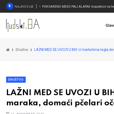
NAJNOVIJE
Glav
Društvo
LAŽNI MED SE UVOZI U BIH: U marketima tegla dev
DRUŠTVO
LAŽNI MED SE UVOZI U BIH
maraka, domaći pčelari oč