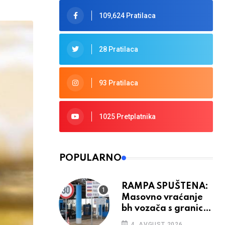
109,624 Pratilaca
28 Pratilaca
93 Pratilaca
1025 Pretplatnika
POPULARNO
RAMPA SPUŠTENA:
Masovno vraćanje
bh vozača s granica
EU, protesti na
4. AVGUST 2026.