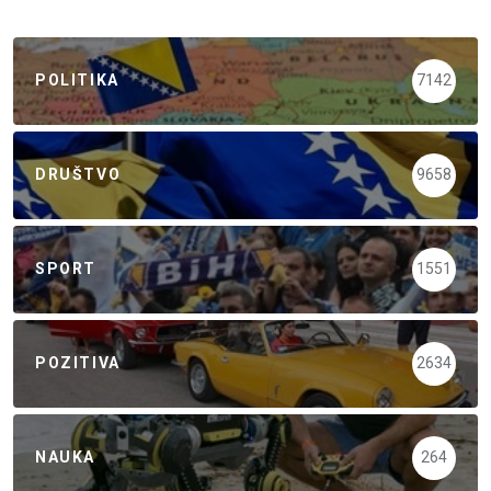
POLITIKA
7142
DRUŠTVO
9658
SPORT
1551
POZITIVA
2634
NAUKA
264