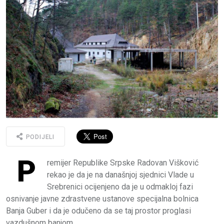
PODIJELI
P
remijer Republike Srpske Radovan Višković
rekao je da je na današnjoj sjednici Vlade u
Srebrenici ocijenjeno da je u odmakloj fazi
osnivanje javne zdrastvene ustanove specijalna bolnica
Banja Guber i da je odučeno da se taj prostor proglasi
vazdušnom banjom.