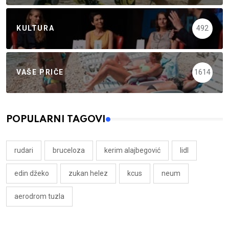
KULTURA
492
VAŠE PRIČE
1614
POPULARNI TAGOVI
rudari
bruceloza
kerim alajbegović
lidl
edin džeko
zukan helez
kcus
neum
aerodrom tuzla