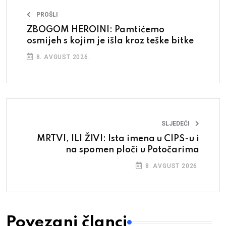
PROŠLI
ZBOGOM HEROINI: Pamtićemo
osmijeh s kojim je išla kroz teške bitke
8. AVGUST 2026.
SLJEDEĆI
MRTVI, ILI ŽIVI: Ista imena u CIPS-u i
na spomen ploči u Potočarima
8. AVGUST 2026.
Povezani članci