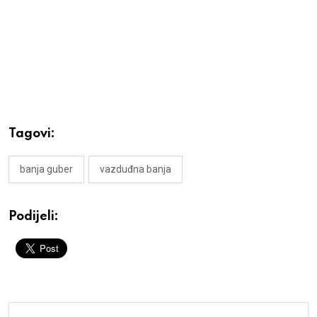
Tagovi:
banja guber
vazduđna banja
Podijeli: