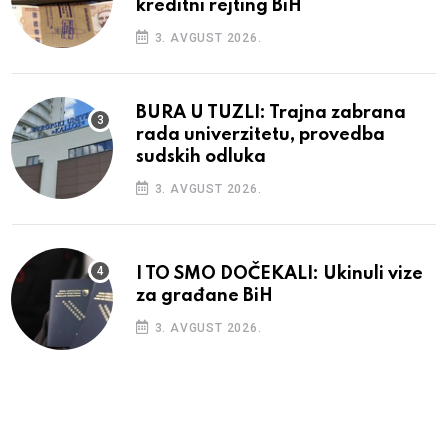
kreditni rejting BiH
3. AVGUST 2026.
BURA U TUZLI: Trajna zabrana
rada univerzitetu, provedba
sudskih odluka
3. AVGUST 2026.
I TO SMO DOČEKALI: Ukinuli vize
za građane BiH
3. AVGUST 2026.