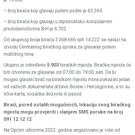
– broj birača koji glasaju putem pošte je 63.264
– broj birača koji glasaju u diplomatsko-konzularnim
predstavništvima BiH je 6.702
Od ukupnog broja birača 3.368.666 njih 14.222 se nalazi na
izvodu Centralnog biračkog spiska za glasanje putem
mobilnog tima.
Ukupno je određeno
5.903
biračkih mjesta. Biračka mjesta će
biti otvorena za glasanje od 07:00 do 19:00 sati. Da bi
mogao glasati birač na biračkom mjestu mora pokazati jedan
od važećih dokumenata države Bosne i Hercegovine, a to su
lična karta, vozačka dozvola ili pasoš.
Birači, pored ostalih mogućnosti, lokaciju svog biračkog
mjesta mogu provjeriti i slanjem SMS poruke na broj
091 12 12 12
.
Na Općim izborima 2022. godine angažovano je više od