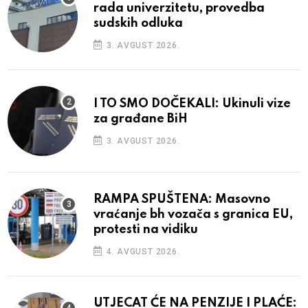
rada univerzitetu, provedba
sudskih odluka
3. AVGUST 2026.
I TO SMO DOČEKALI: Ukinuli vize
za građane BiH
3. AVGUST 2026.
RAMPA SPUŠTENA: Masovno
vraćanje bh vozača s granica EU,
protesti na vidiku
4. AVGUST 2026.
UTJECAT ĆE NA PENZIJE I PLAĆE: