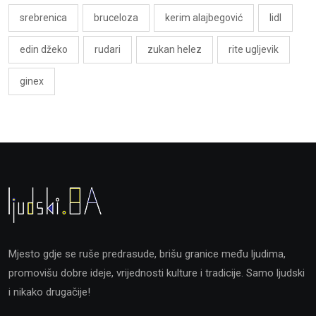
srebrenica
bruceloza
kerim alajbegović
lidl
edin džeko
rudari
zukan helez
rite ugljevik
ginex
Mjesto gdje se ruše predrasude, brišu granice među ljudima,
promovišu dobre ideje, vrijednosti kulture i tradicije. Samo ljudski
i nikako drugačije!