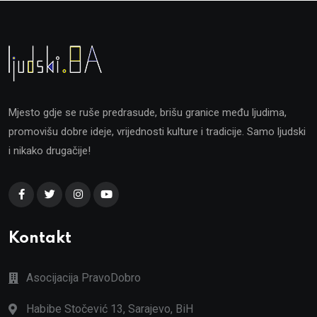
Mjesto gdje se ruše predrasude, brišu granice među ljudima,
promovišu dobre ideje, vrijednosti kulture i tradicije. Samo ljudski
i nikako drugačije!
Kontakt
Asocijacija PravoDobro
Habibe Stočević 13, Sarajevo, BiH