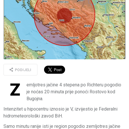
PODIJELI
Z
emljotres jačine 4 stepena po Richteru pogodio
je noćas 20 minuta prije ponoći Rostovo kod
Bugojna.
Intenzitet u hipocentru iznosio je V, izvijestio je Federalni
hidrometeorološki zavod BiH.
Samo minutu ranije isti je region pogodio zemljotres jačine