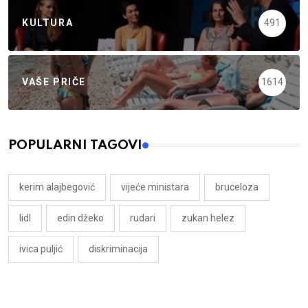
KULTURA
491
VAŠE PRIČE
1614
POPULARNI TAGOVI
kerim alajbegović
vijeće ministara
bruceloza
lidl
edin džeko
rudari
zukan helez
ivica puljić
diskriminacija