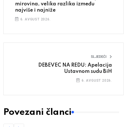
mirovina, velika razlika između
najviše i najniže
6. AVGUST 2026.
SLJEDEĆI
DEBEVEC NA REDU: Apelacija
Ustavnom sudu BiH
6. AVGUST 2026.
Povezani članci