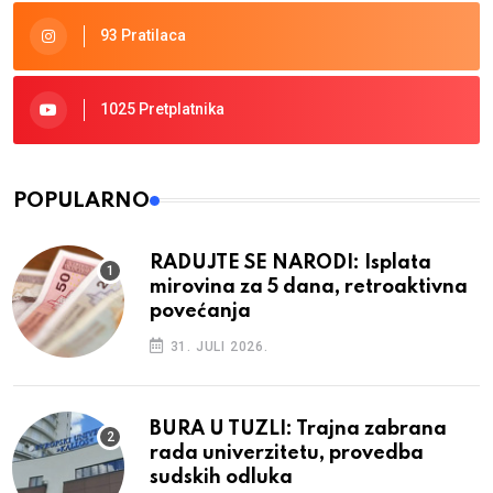
93 Pratilaca
1025 Pretplatnika
POPULARNO
RADUJTE SE NARODI: Isplata
mirovina za 5 dana, retroaktivna
povećanja
31. JULI 2026.
BURA U TUZLI: Trajna zabrana
rada univerzitetu, provedba
sudskih odluka