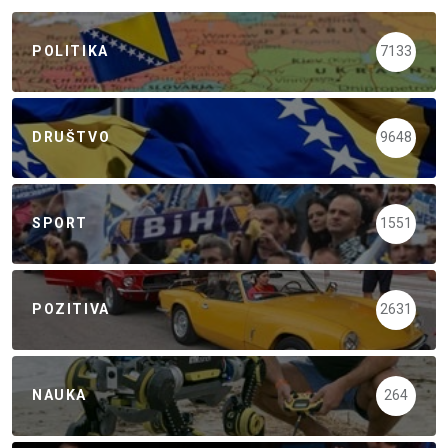
POLITIKA
7133
DRUŠTVO
9648
SPORT
1551
POZITIVA
2631
NAUKA
264