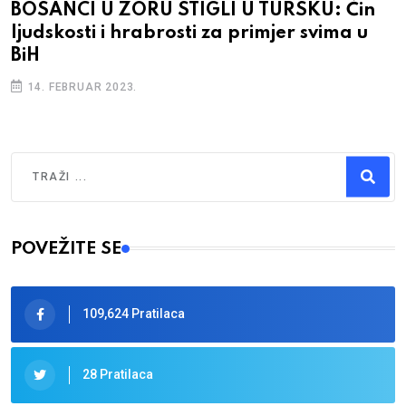
BOSANCI U ZORU STIGLI U TURSKU: Čin
ljudskosti i hrabrosti za primjer svima u
BiH
14. FEBRUAR 2023.
Traži
Type 2 or more characters for results.
POVEŽITE SE
109,624 Pratilaca
28 Pratilaca