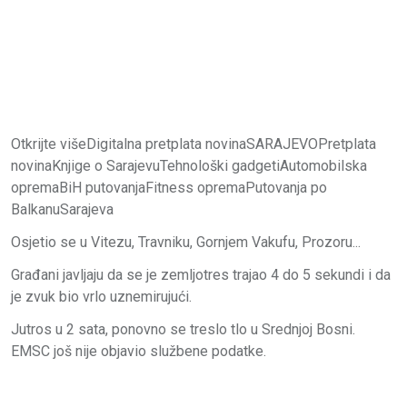
Otkrijte višeDigitalna pretplata novinaSARAJEVOPretplata
novinaKnjige o SarajevuTehnološki gadgetiAutomobilska
opremaBiH putovanjaFitness opremaPutovanja po
BalkanuSarajeva
Osjetio se u Vitezu, Travniku, Gornjem Vakufu, Prozoru...
Građani javljaju da se je zemljotres trajao 4 do 5 sekundi i da
je zvuk bio vrlo uznemirujući.
Jutros u 2 sata, ponovno se treslo tlo u Srednjoj Bosni.
EMSC još nije objavio službene podatke.