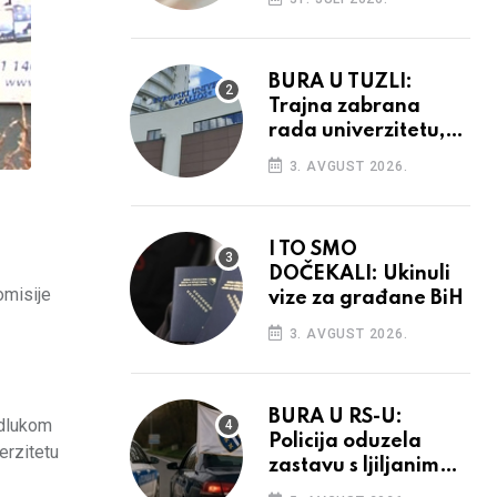
povećanja
BURA U TUZLI:
Trajna zabrana
rada univerzitetu,
provedba sudskih
3. AVGUST 2026.
odluka
I TO SMO
DOČEKALI: Ukinuli
omisije
vize za građane BiH
3. AVGUST 2026.
BURA U RS-U:
odlukom
Policija oduzela
erzitetu
zastavu s ljiljanima,
uručila prekršajni