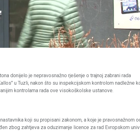
ona donijelo je nepravosnažno rješenje o trajnoj zabrani rada
Kallos" u Tuzli, nakon što su inspekcijskom kontrolom nadležne k
u ranijim kontrolama rada ove visokoškolske ustanove.
 nastavnika koji su propisani zakonom, a koje je pravosnažnom 
 vođen zbog zahtjeva za oduzimanje licence za rad Evropskom univ