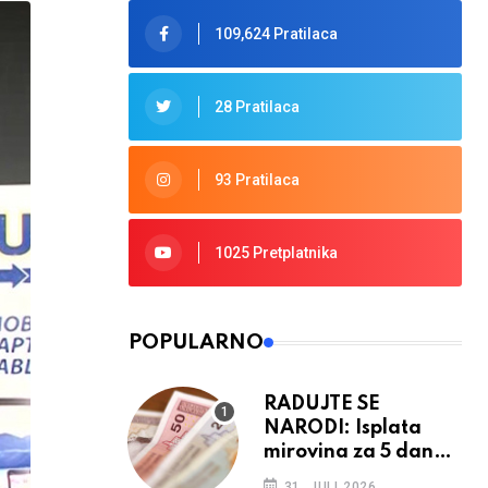
109,624 Pratilaca
28 Pratilaca
93 Pratilaca
1025 Pretplatnika
POPULARNO
RADUJTE SE
NARODI: Isplata
mirovina za 5 dana,
retroaktivna
31. JULI 2026.