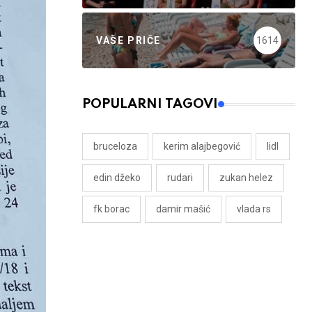
VAŠE PRIČE
1614
POPULARNI TAGOVI
bruceloza
kerim alajbegović
lidl
edin džeko
rudari
zukan helez
fk borac
damir mašić
vlada rs