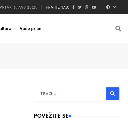
PRATITE NAS:
VRTAK, 6. AVG 2026.
ultura
Vaše priče
Traži
Type 2 or more characters for results.
POVEŽITE SE