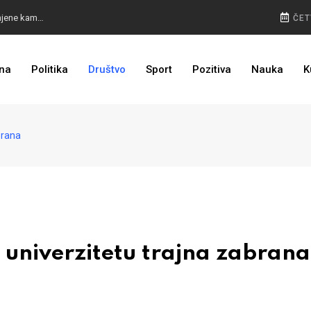
ODLUČENO: CIK BIH kaznio stranke zbog preuranjene kampanje
ČET
KOVAČEVIĆ TRN U OKU: HSP uputio apelaciju Ustavnom sudu BiH
na
Politika
Društvo
Sport
Pozitiva
Nauka
K
OHR SPREMAN: Amerikanac u Banjaluci, poruka političarima
brana
univerzitetu trajna zabrana