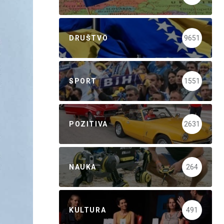
DRUŠTVO
9651
SPORT
1551
POZITIVA
2631
NAUKA
264
KULTURA
491