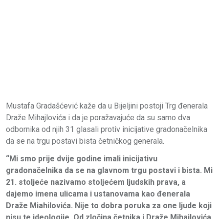
Mustafa Gradašćević kaže da u Bijeljini postoji Trg đenerala
Draže Mihajlovića i da je poražavajuće da su samo dva
odbornika od njih 31 glasali protiv inicijative gradonačelnika
da se na trgu postavi bista četničkog generala.
“Mi smo prije dvije godine imali inicijativu
gradonačelnika da se na glavnom trgu postavi i bista. Mi
21. stoljeće nazivamo stoljećem ljudskih prava, a
dajemo imena ulicama i ustanovama kao đenerala
Draže Miahilovića. Nije to dobra poruka za one ljude koji
nisu te ideologije. Od zločina četnika i Draže Mihailovića