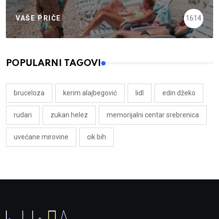
VAŠE PRIČE
1614
POPULARNI TAGOVI
bruceloza
kerim alajbegović
lidl
edin džeko
rudari
zukan helez
memorijalni centar srebrenica
uvećane mirovine
cik bih