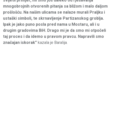
svijetli primjer, mi smo još daleko od rješavanja
mnogobrojnih otvorenih pitanja sa bližom i malo daljom
prošlošću. Na našim ulicama se nalaze murali Praljku i
ustaški simboli, te skrnavljenje Partizanskog groblja.
Ipak je jako puno posla pred nama u Mostaru, ali i u
drugim gradovima BiH. Drago mi je da smo mi otpočeli
taj proces i da idemo u pravom pravcu. Napravili smo
značajan iskorak”
kazala je Baralija.