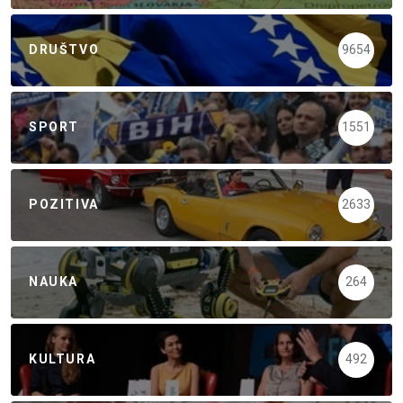
DRUŠTVO
9654
SPORT
1551
POZITIVA
2633
NAUKA
264
KULTURA
492