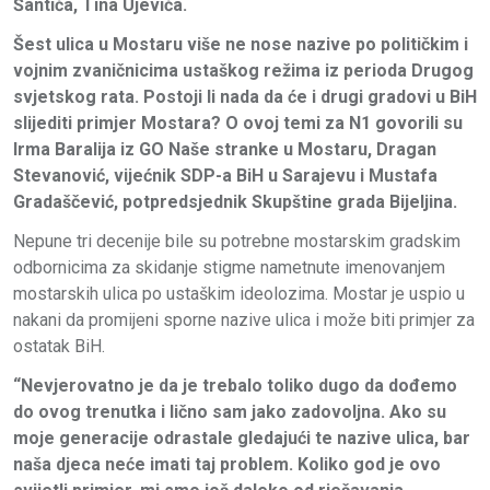
Šantića, Tina Ujevića.
Šest ulica u Mostaru više ne nose nazive po političkim i
vojnim zvaničnicima ustaškog režima iz perioda Drugog
svjetskog rata. Postoji li nada da će i drugi gradovi u BiH
slijediti primjer Mostara? O ovoj temi za N1 govorili su
Irma Baralija iz GO Naše stranke u Mostaru, Dragan
Stevanović, vijećnik SDP-a BiH u Sarajevu i Mustafa
Gradaščević, potpredsjednik Skupštine grada Bijeljina.
Nepune tri decenije bile su potrebne mostarskim gradskim
odbornicima za skidanje stigme nametnute imenovanjem
mostarskih ulica po ustaškim ideolozima. Mostar je uspio u
nakani da promijeni sporne nazive ulica i može biti primjer za
ostatak BiH.
“Nevjerovatno je da je trebalo toliko dugo da dođemo
do ovog trenutka i lično sam jako zadovoljna. Ako su
moje generacije odrastale gledajući te nazive ulica, bar
naša djeca neće imati taj problem. Koliko god je ovo