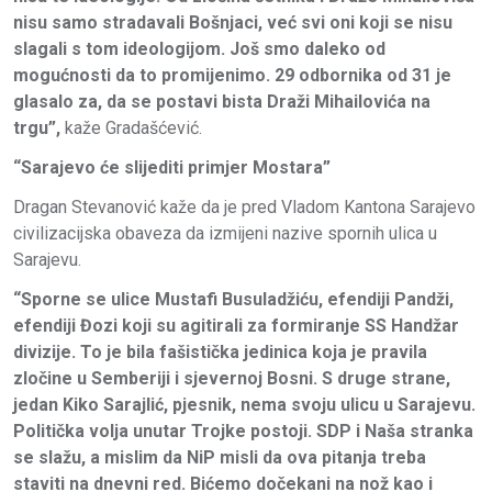
nisu samo stradavali Bošnjaci, već svi oni koji se nisu
slagali s tom ideologijom. Još smo daleko od
mogućnosti da to promijenimo. 29 odbornika od 31 je
glasalo za, da se postavi bista Draži Mihailovića na
trgu”,
kaže Gradašćević.
“Sarajevo će slijediti primjer Mostara”
Dragan Stevanović kaže da je pred Vladom Kantona Sarajevo
civilizacijska obaveza da izmijeni nazive spornih ulica u
Sarajevu.
“Sporne se ulice Mustafi Busuladžiću, efendiji Pandži,
efendiji Đozi koji su agitirali za formiranje SS Handžar
divizije. To je bila fašistička jedinica koja je pravila
zločine u Semberiji i sjevernoj Bosni. S druge strane,
jedan Kiko Sarajlić, pjesnik, nema svoju ulicu u Sarajevu.
Politička volja unutar Trojke postoji. SDP i Naša stranka
se slažu, a mislim da NiP misli da ova pitanja treba
staviti na dnevni red. Bićemo dočekani na nož kao i