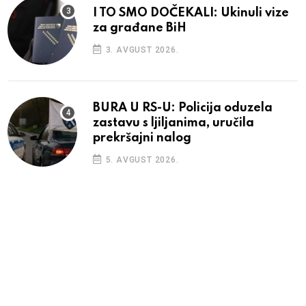
I TO SMO DOČEKALI: Ukinuli vize
za građane BiH
3. AVGUST 2026.
BURA U RS-U: Policija oduzela
zastavu s ljiljanima, uručila
prekršajni nalog
5. AVGUST 2026.