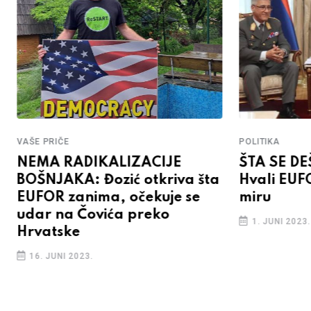
VAŠE PRIČE
POLITIKA
NEMA RADIKALIZACIJE
ŠTA SE D
BOŠNJAKA: Đozić otkriva šta
Hvali EUF
EUFOR zanima, očekuje se
miru
udar na Čovića preko
1. JUNI 2023.
Hrvatske
16. JUNI 2023.