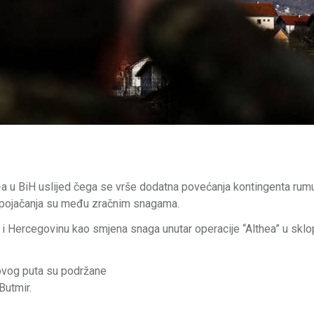
u BiH uslijed čega se vrše dodatna povećanja kontingenta rum
ja pojačanja su među zračnim snagama.
 i Hercegovinu kao smjena snaga unutar operacije “Althea” u sklo
ovog puta su podržane
Butmir.