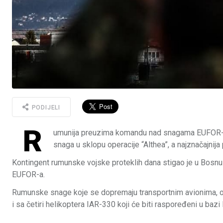
PODIJELI
R
umunija preuzima komandu nad snagama EUFOR-a 
snaga u sklopu operacije “Althea”, a najznačajni
Kontingent rumunske vojske proteklih dana stigao je u Bosnu
EUFOR-a.
Rumunske snage koje se dopremaju transportnim avionima, 
i sa četiri helikoptera IAR-330 koji će biti raspoređeni u bazi 