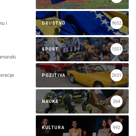
nu i
DRUŠTVO
9652
SPORT
1551
rumunski
eracije
POZITIVA
2631
NAUKA
264
KULTURA
492