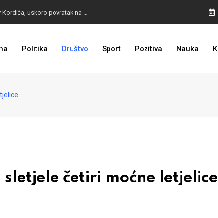
BURA U MOSTARU: Otpušteni radnici odbili poziv Kordića, uskoro povratak na posao
na
Politika
Društvo
Sport
Pozitiva
Nauka
K
I TO SMO DOČEKALI: Grad u BiH prvi put dobio sredstva EU
jelice
etjele četiri moćne letjelice