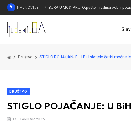
NAJNOVIJE
SORECA ZADOVOLJAN: Važan korak BiH ka EU
Glav
Društvo
STIGLO POJAČANJE: U BiH sletjele četiri moćne let
DRUŠTVO
STIGLO POJAČANJE: U BiH sl
14. JANUAR 2025.