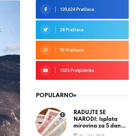
109,624 Pratilaca
28 Pratilaca
93 Pratilaca
1025 Pretplatnika
POPULARNO
RADUJTE SE
NARODI: Isplata
mirovina za 5 dana,
retroaktivna
31. JULI 2026.