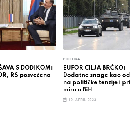
POLITIKA
EŠAVA S DODIKOM:
EUFOR CILJA BRČKO:
OR, RS posvećena
Dodatne snage kao o
na političke tenzije i pr
miru u BiH
19. APRIL 2023.