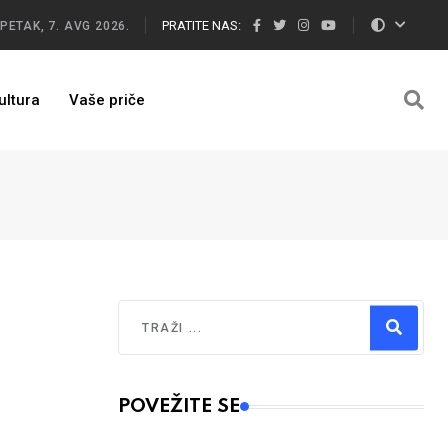
PRATITE NAS:
PETAK, 7. AVG 2026.
ultura
Vaše priče
Traži
Type 2 or more characters for results.
POVEŽITE SE