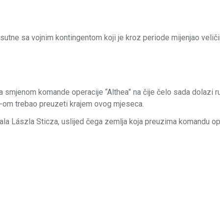
tne sa vojnim kontingentom koji je kroz periode mijenjao veliči
a smjenom komande operacije “Althea” na čije čelo sada dolazi 
R-om trebao preuzeti krajem ovog mjeseca.
a Lászla Sticza, uslijed čega zemlja koja preuzima komandu op