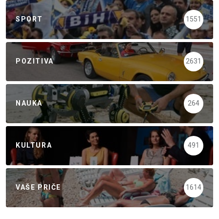
SPORT
1551
POZITIVA
2631
NAUKA
264
KULTURA
491
VAŠE PRIČE
1614