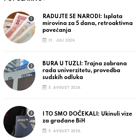
RADUJTE SE NARODI: Isplata
mirovina za 5 dana, retroaktivna
povećanja
31. JULI 2026.
BURA U TUZLI: Trajna zabrana
rada univerzitetu, provedba
sudskih odluka
3. AVGUST 2026.
I TO SMO DOČEKALI: Ukinuli vize
za građane BiH
3. AVGUST 2026.