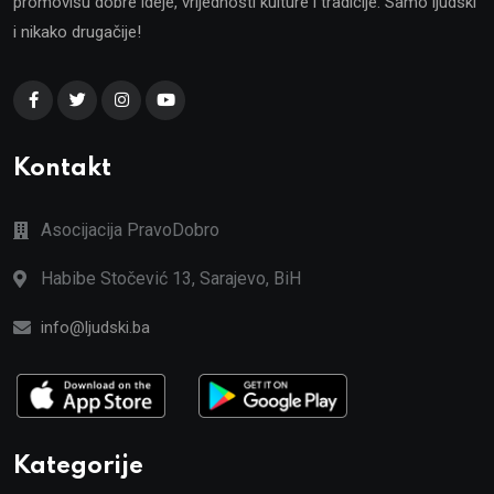
promovišu dobre ideje, vrijednosti kulture i tradicije. Samo ljudski
i nikako drugačije!
Kontakt
Asocijacija PravoDobro
Habibe Stočević 13, Sarajevo, BiH
info@ljudski.ba
Kategorije