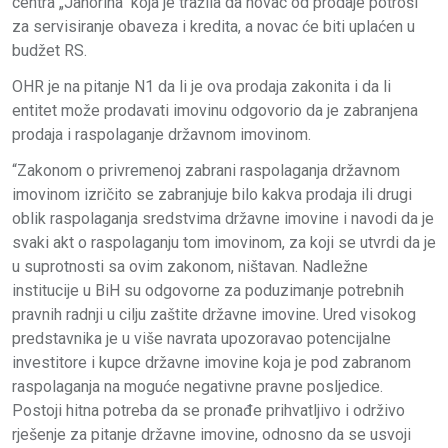
centra „Jahorina“ koja je tražila da novac od prodaje potroši
za servisiranje obaveza i kredita, a novac će biti uplaćen u
budžet RS.
OHR je na pitanje N1 da li je ova prodaja zakonita i da li
entitet može prodavati imovinu odgovorio da je zabranjena
prodaja i raspolaganje državnom imovinom.
“Zakonom o privremenoj zabrani raspolaganja državnom
imovinom izričito se zabranjuje bilo kakva prodaja ili drugi
oblik raspolaganja sredstvima državne imovine i navodi da je
svaki akt o raspolaganju tom imovinom, za koji se utvrdi da je
u suprotnosti sa ovim zakonom, ništavan. Nadležne
institucije u BiH su odgovorne za poduzimanje potrebnih
pravnih radnji u cilju zaštite državne imovine. Ured visokog
predstavnika je u više navrata upozoravao potencijalne
investitore i kupce državne imovine koja je pod zabranom
raspolaganja na moguće negativne pravne posljedice.
Postoji hitna potreba da se pronađe prihvatljivo i održivo
rješenje za pitanje državne imovine, odnosno da se usvoji