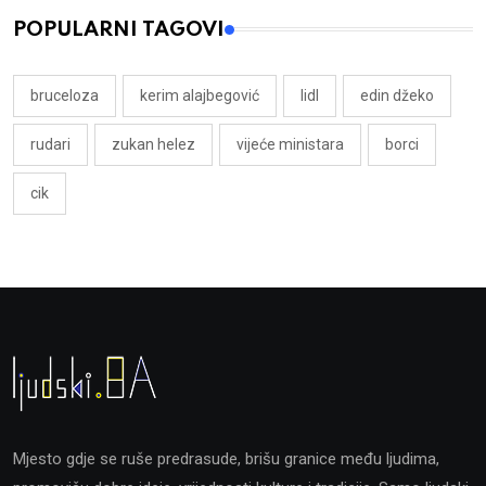
POPULARNI TAGOVI
bruceloza
kerim alajbegović
lidl
edin džeko
rudari
zukan helez
vijeće ministara
borci
cik
Mjesto gdje se ruše predrasude, brišu granice među ljudima,