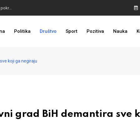
TROJKA U AKCIJI: Inicijativa za status Srebrenice pokrenuta
ALARM IZ MOSTARA: Otvoreno nepoštivanje Uredbe Vlade FBIH
na
Politika
Društvo
Sport
Pozitiva
Nauka
K
ZASTRAŠIVANJE I PRITISCI: Saslušane još 4 osobe, 26 na popisu
ve koji ga negiraju
i grad BiH demantira sve k