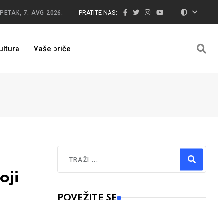
PRATITE NAS:
PETAK, 7. AVG 2026.
ultura
Vaše priče
Traži
oji
Type 2 or more characters for results.
POVEŽITE SE