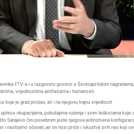
nevnika FTV-a i u razgovoru govorio o Šestoaprilskim nagradama,
ektima, vrijednostima antifašizma i humanosti.
 koje je grad prošao, ali i na njegovu trajnu vrijednost:
o se uprkos okupacijama, pokušajima rušenja i svim teškoćama koje
o što Sarajevo čini posebnim jeste njegova jedinstvena konfiguracij
i nastojimo očuvati, jer on nosi priče i iskustva svih nas koji ov