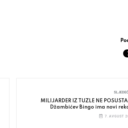
Pod
SLJEDEĆ
MILIJARDER IZ TUZLE NE POSUSTA
Džambićev Bingo ima novi rek
7. AVGUST 2