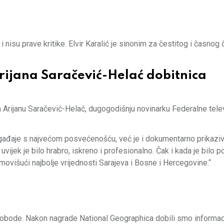
 nisu prave kritike. Elvir Karalić je sinonim za čestitog i časnog
ijana Saračević-Helać dobitnica
 Arijanu Saračević-Helać, dugogodišnju novinarku Federalne telev
 događaje s najvećom posvećenošću, već je i dokumentarno prikazi
uvijek je bilo hrabro, iskreno i profesionalno. Čak i kada je bilo 
romovišući najbolje vrijednosti Sarajeva i Bosne i Hercegovine.“
 slobode. Nakon nagrade National Geographica dobili smo informac