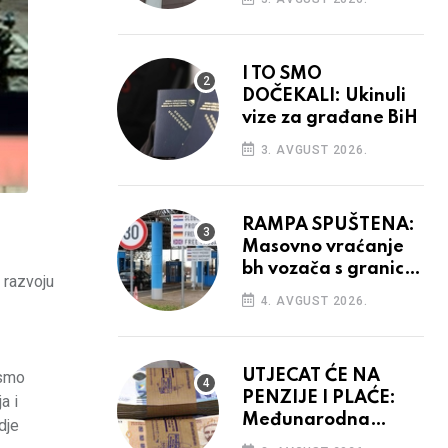
odluka
I TO SMO
DOČEKALI: Ukinuli
vize za građane BiH
3. AVGUST 2026.
RAMPA SPUŠTENA:
Masovno vraćanje
bh vozača s granica
 razvoju
EU, protesti na
4. AVGUST 2026.
vidiku
UTJECAT ĆE NA
 smo
PENZIJE I PLAĆE:
a i
Međunarodna
dje
agencija potvrdila