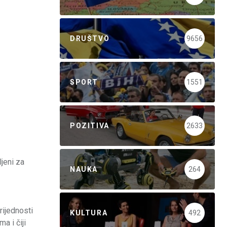
DRUŠTVO
9656
SPORT
1551
POZITIVA
2633
ljeni za
NAUKA
264
rijednosti
KULTURA
492
a i čiji