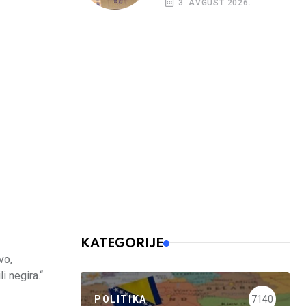
3. AVGUST 2026.
kreditni rejting BiH
KATEGORIJE
vo,
i negira.“
POLITIKA
7140