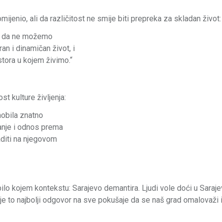
jenio, ali da različitost ne smije biti prepreka za skladan život:
ači da ne možemo
an i dinamičan život, i
tora u kojem živimo.“
t kulture življenja:
mobila znatno
ranje i odnos prema
aditi na njegovom
 bilo kojem kontekstu: Sarajevo demantira. Ljudi vole doći u Saraje
e to najbolji odgovor na sve pokušaje da se naš grad omalovaži il