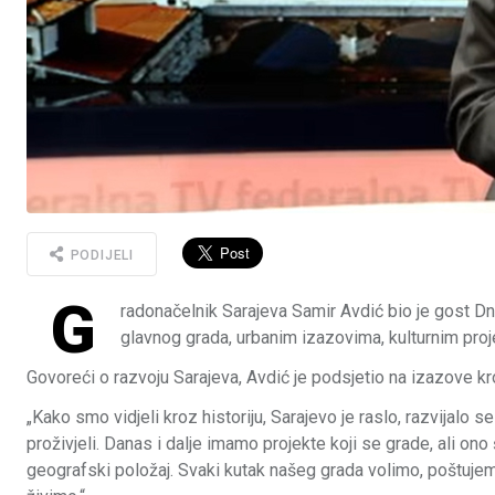
PODIJELI
G
radonačelnik Sarajeva Samir Avdić bio je gost D
glavnog grada, urbanim izazovima, kulturnim proj
Govoreći o razvoju Sarajeva, Avdić je podsjetio na izazove kroz
„Kako smo vidjeli kroz historiju, Sarajevo je raslo, razvijal
proživjeli. Danas i dalje imamo projekte koji se grade, ali on
geografski položaj. Svaki kutak našeg grada volimo, poštujemo 