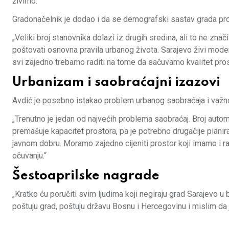
živimo.“
Gradonačelnik je dodao i da se demografski sastav grada promi
„Veliki broj stanovnika dolazi iz drugih sredina, ali to ne zn
poštovati osnovna pravila urbanog života. Sarajevo živi moder
svi zajedno trebamo raditi na tome da sačuvamo kvalitet pros
Urbanizam i saobraćajni izazovi
Avdić je posebno istakao problem urbanog saobraćaja i važnos
„Trenutno je jedan od najvećih problema saobraćaj. Broj auto
premašuje kapacitet prostora, pa je potrebno drugačije plani
javnom dobru. Moramo zajedno cijeniti prostor koji imamo i r
očuvanju.“
Šestoaprilske nagrade
„Kratko ću poručiti svim ljudima koji negiraju grad Sarajevo u
poštuju grad, poštuju državu Bosnu i Hercegovinu i mislim da j