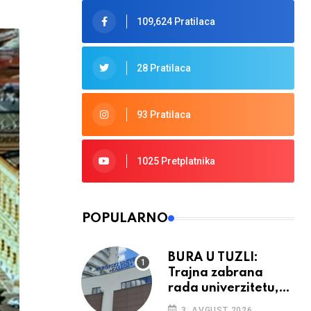
109,624 Pratilaca
28 Pratilaca
93 Pratilaca
1025 Pretplatnika
POPULARNO
BURA U TUZLI:
Trajna zabrana
rada univerzitetu,
provedba sudskih
3. AVGUST 2026.