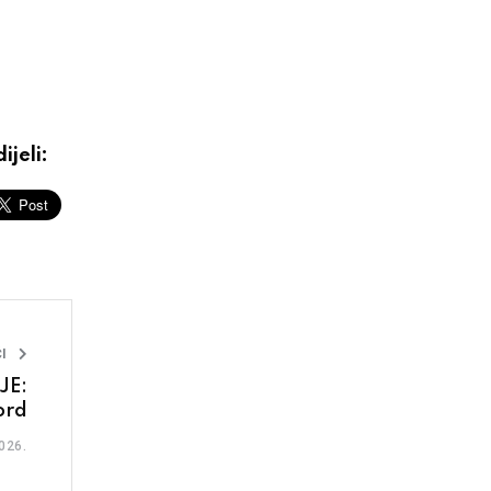
ijeli:
I
JE:
ord
026.