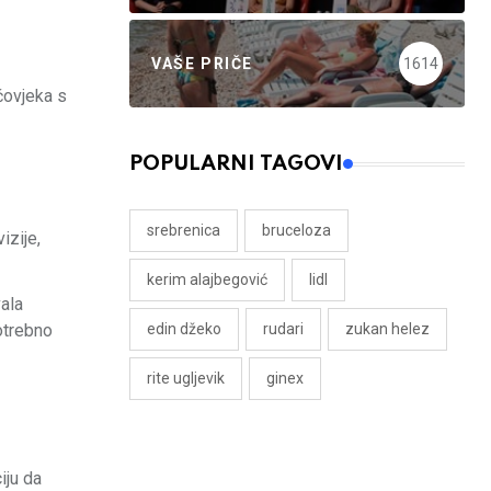
VAŠE PRIČE
1614
 čovjeka s
POPULARNI TAGOVI
srebrenica
bruceloza
izije,
kerim alajbegović
lidl
vala
potrebno
edin džeko
rudari
zukan helez
rite ugljevik
ginex
iju da