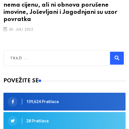
nema cijenu, ali ni obnova porušene
imovine, Joševljani i Jagodnjani su uzor
povratka
24. JULI 2022.
Traži
Type 2 or more characters for results.
POVEŽITE SE
109,624 Pratilaca
28 Pratilaca