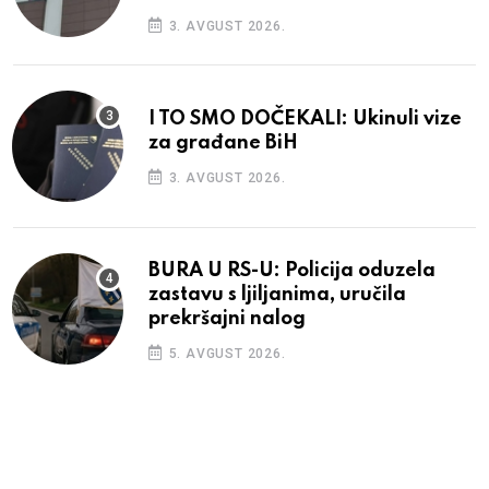
3. AVGUST 2026.
I TO SMO DOČEKALI: Ukinuli vize
za građane BiH
3. AVGUST 2026.
BURA U RS-U: Policija oduzela
zastavu s ljiljanima, uručila
prekršajni nalog
5. AVGUST 2026.