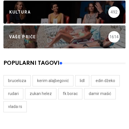
KULTURA
492
VAŠE PRIČE
1614
POPULARNI TAGOVI
bruceloza
kerim alajbegović
lidl
edin džeko
rudari
zukan helez
fk borac
damir mašić
vlada rs