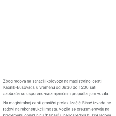
Zbog radova na sanaciji kolovoza na magistralnoj cesti
Kaonik-Busovača, u vremenu od 08:30 do 15:30 sati
saobraća se usporeno-naizmjeničnim propuštanjem vozila.
Na magistralnoj cesti granični prelaz Izačić-Bihać izvode se
radovi na rekonstrukciji mosta. Vozila se preusmjeravaju na
privremenu obilazinicu (bajpas) u neposrednoj blizini radova,