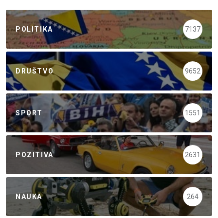
POLITIKA
7137
DRUŠTVO
9652
SPORT
1551
POZITIVA
2631
NAUKA
264