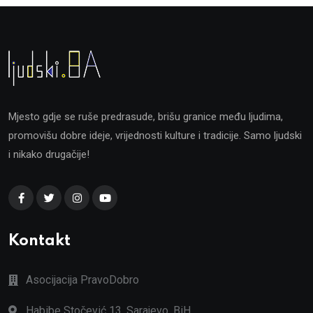
Mjesto gdje se ruše predrasude, brišu granice među ljudima,
promovišu dobre ideje, vrijednosti kulture i tradicije. Samo ljudski
i nikako drugačije!
Kontakt
Asocijacija PravoDobro
Habibe Stočević 13, Sarajevo, BiH