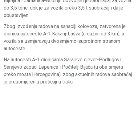
Bijeljina i Jablanica-Blidinje dozvoljen je saobraćaj za vozila
do 3,5 tone, dok je za vozila preko 3,5 t saobraćaj i dalje
obustavljen.
Zbog izvođenja radova na sanaciji kolovoza, zatvorena je
dionica autoceste A-1 Kakanj-Lašva (u dužini od 3 km), a
vozila se usmjeravaju dvosmjerno-suprotnom stranom
autoceste.
Na autocesti A-1 dionicama Sarajevo sjever-Podlugovi,
Sarajevo zapad-Lepenica i Počitelj-Bijača (u oba smjera
preko mosta Hercegovina), zbog aktuelnih radova saobraćaj
je preusmjeren u preticajnu traku.