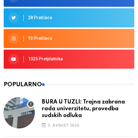
28 Pratilaca
93 Pratilaca
1025 Pretplatnika
POPULARNO
BURA U TUZLI: Trajna zabrana
rada univerzitetu, provedba
sudskih odluka
3. AVGUST 2026.