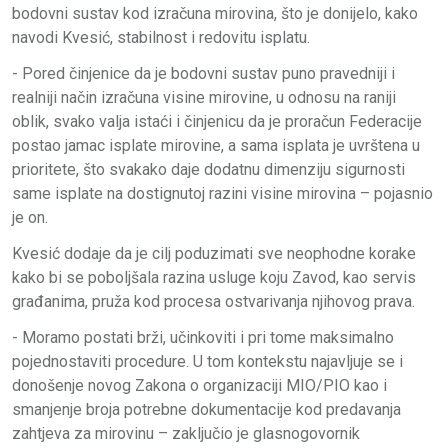
bodovni sustav kod izračuna mirovina, što je donijelo, kako
navodi Kvesić, stabilnost i redovitu isplatu.
- Pored činjenice da je bodovni sustav puno pravedniji i
realniji način izračuna visine mirovine, u odnosu na raniji
oblik, svako valja istaći i činjenicu da je proračun Federacije
postao jamac isplate mirovine, a sama isplata je uvrštena u
prioritete, što svakako daje dodatnu dimenziju sigurnosti
same isplate na dostignutoj razini visine mirovina – pojasnio
je on.
Kvesić dodaje da je cilj poduzimati sve neophodne korake
kako bi se poboljšala razina usluge koju Zavod, kao servis
građanima, pruža kod procesa ostvarivanja njihovog prava.
- Moramo postati brži, učinkoviti i pri tome maksimalno
pojednostaviti procedure. U tom kontekstu najavljuje se i
donošenje novog Zakona o organizaciji MIO/PIO kao i
smanjenje broja potrebne dokumentacije kod predavanja
zahtjeva za mirovinu – zaključio je glasnogovornik