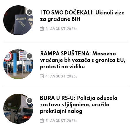
I TO SMO DOČEKALI: Ukinuli vize
za građane BiH
3. AVGUST 2026.
RAMPA SPUŠTENA: Masovno
vraćanje bh vozača s granica EU,
protesti na vidiku
4. AVGUST 2026.
BURA U RS-U: Policija oduzela
zastavu s ljiljanima, uručila
prekršajni nalog
5. AVGUST 2026.