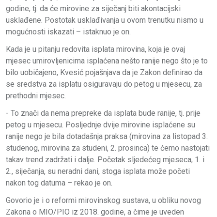
godine, tj. da će mirovine za siječanj biti akontacijski
usklađene. Postotak usklađivanja u ovom trenutku nismo u
mogućnosti iskazati – istaknuo je on.
Kada je u pitanju redovita isplata mirovina, koja je ovaj
mjesec umirovljenicima isplaćena nešto ranije nego što je to
bilo uobičajeno, Kvesić pojašnjava da je Zakon definirao da
se sredstva za isplatu osiguravaju do petog u mjesecu, za
prethodni mjesec.
- To znači da nema prepreke da isplata bude ranije, tj. prije
petog u mjesecu. Posljednje dvije mirovine isplaćene su
ranije nego je bila dotadašnja praksa (mirovina za listopad 3.
studenog, mirovina za studeni, 2. prosinca) te ćemo nastojati
takav trend zadržati i dalje. Početak sljedećeg mjeseca, 1. i
2., siječanja, su neradni dani, stoga isplata može početi
nakon tog datuma – rekao je on.
Govorio je i o reformi mirovinskog sustava, u obliku novog
Zakona o MIO/PIO iz 2018. godine, a čime je uveden