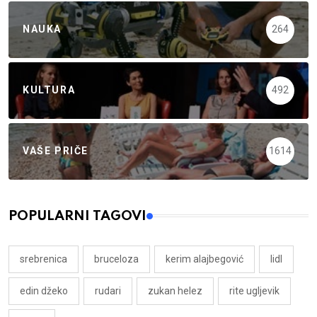
NAUKA
264
KULTURA
492
VAŠE PRIČE
1614
POPULARNI TAGOVI
srebrenica
bruceloza
kerim alajbegović
lidl
edin džeko
rudari
zukan helez
rite ugljevik