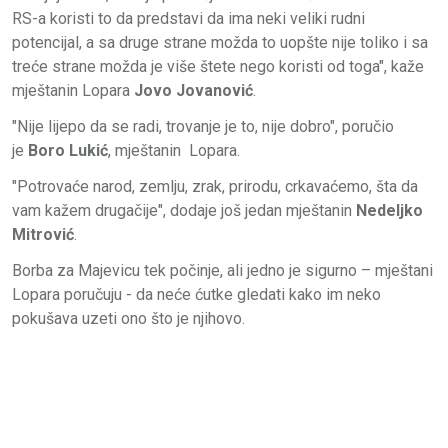
RS-a koristi to da predstavi da ima neki veliki rudni
potencijal, a sa druge strane možda to uopšte nije toliko i sa
treće strane možda je više štete nego koristi od toga", kaže
mještanin Lopara
Jovo Jovanović
.
"Nije lijepo da se radi, trovanje je to, nije dobro", poručio
je
Boro Lukić
, mještanin Lopara.
"Potrovaće narod, zemlju, zrak, prirodu, crkavaćemo, šta da
vam kažem drugačije", dodaje još jedan mještanin
Nedeljko
Mitrović
.
Borba za Majevicu tek počinje, ali jedno je sigurno – mještani
Lopara poručuju - da neće ćutke gledati kako im neko
pokušava uzeti ono što je njihovo.