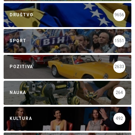
DRUŠTVO
9656
SPORT
1551
POZITIVA
2633
NAUKA
264
KULTURA
492