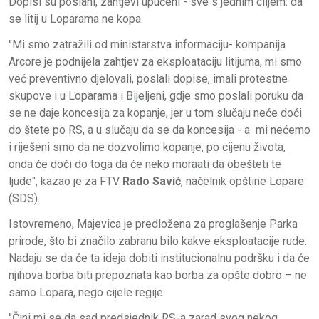
Dopisi su poslani, zahtjevi upućeni - sve s jednim ciljem: da
se litij u Loparama ne kopa.
"Mi smo zatražili od ministarstva informaciju- kompanija
Arcore je podnijela zahtjev za eksploataciju litijuma, mi smo
već preventivno djelovali, poslali dopise, imali protestne
skupove i u Loparama i Bijeljeni, gdje smo poslali poruku da
se ne daje koncesija za kopanje, jer u tom slučaju neće doći
do štete po RS, a u slučaju da se da koncesija - a mi nećemo
i riješeni smo da ne dozvolimo kopanje, po cijenu života,
onda će doći do toga da će neko moraati da obešteti te
ljude", kazao je za FTV
Rado Savić
, načelnik opštine Lopare
(SDS).
Istovremeno, Majevica je predložena za proglašenje Parka
prirode, što bi značilo zabranu bilo kakve eksploatacije rude.
Nadaju se da će ta ideja dobiti institucionalnu podršku i da će
njihova borba biti prepoznata kao borba za opšte dobro – ne
samo Lopara, nego cijele regije.
"Čini mi se da sad predsjednik RS-a zarad svog nekog