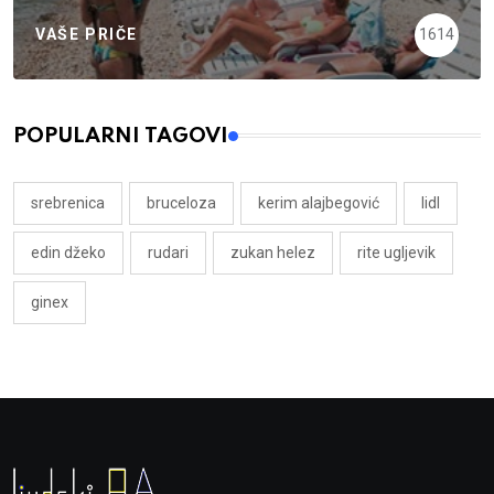
VAŠE PRIČE
1614
POPULARNI TAGOVI
srebrenica
bruceloza
kerim alajbegović
lidl
edin džeko
rudari
zukan helez
rite ugljevik
ginex