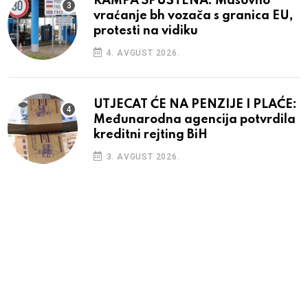
RAMPA SPUŠTENA: Masovno
vraćanje bh vozača s granica EU,
protesti na vidiku
4. AVGUST 2026.
UTJECAT ĆE NA PENZIJE I PLAĆE:
Međunarodna agencija potvrdila
kreditni rejting BiH
3. AVGUST 2026.