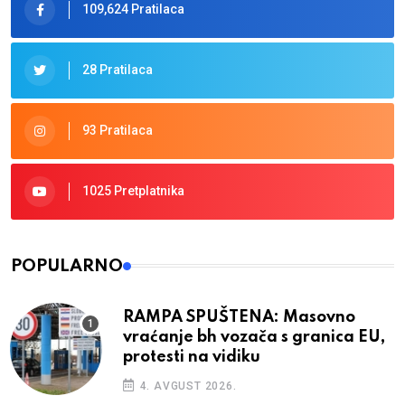
109,624 Pratilaca
28 Pratilaca
93 Pratilaca
1025 Pretplatnika
POPULARNO
RAMPA SPUŠTENA: Masovno
vraćanje bh vozača s granica EU,
protesti na vidiku
4. AVGUST 2026.