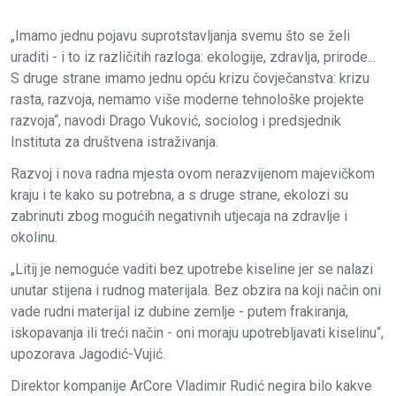
„Imamo jednu pojavu suprotstavljanja svemu što se želi
uraditi - i to iz različitih razloga: ekologije, zdravlja, prirode...
S druge strane imamo jednu opću krizu čovječanstva: krizu
rasta, razvoja, nemamo više moderne tehnološke projekte
razvoja“, navodi Drago Vuković, sociolog i predsjednik
Instituta za društvena istraživanja.
Razvoj i nova radna mjesta ovom nerazvijenom majevičkom
kraju i te kako su potrebna, a s druge strane, ekolozi su
zabrinuti zbog mogućih negativnih utjecaja na zdravlje i
okolinu.
„Litij je nemoguće vaditi bez upotrebe kiseline jer se nalazi
unutar stijena i rudnog materijala. Bez obzira na koji način oni
vade rudni materijal iz dubine zemlje - putem frakiranja,
iskopavanja ili treći način - oni moraju upotrebljavati kiselinu“,
upozorava Jagodić-Vujić.
Direktor kompanije ArCore Vladimir Rudić negira bilo kakve