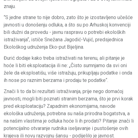
znaju.
“S jedne strane to nije dobro, zato što je izostavljeno učešće
javnosti u donošenju odluka, a što su po Arhuskoj konvenciji
bili dužni da provedu - javnu raspravu o potrebi ekoloških
istraživanja“, ističe Snežana Jagodić-Vujić, predsjednica
Ekološkog udruženja Eko-put Bijeljina.
Đurić dodaje kako treba istraživati na terenu, ali pitanje je
hoće li biti eksploatacija ili ne: „Čisto sumnjamo da svi oni
žele da eksploatišu, više istražuju, prikupljaju podatke i onda
ih nose po raznim berzama i prodaju te podatke“.
Znači li to da bi rezultati istraživanja, prije nego domaćoj
javnosti, mogli biti poznati stranim berzama, što je prvi korak
pred eksploataciju? Zapadnim ekonomijama, navode
ekološka udruženja, potrebna su naša prirodna bogatstva, a
na našim vlastima je odluka hoće li ih prodati? Pitanje znači li
potencijalno otvaranje rudnika iseljavanje i pustošenje ovih
krajeva ili novu razvojnu šansu - podijelilo je javnost.