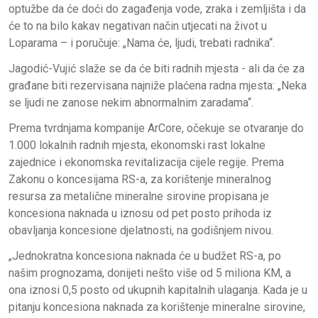
optužbe da će doći do zagađenja vode, zraka i zemljišta i da
će to na bilo kakav negativan način utjecati na život u
Loparama – i poručuje: „Nama će, ljudi, trebati radnika“.
Jagodić-Vujić slaže se da će biti radnih mjesta - ali da će za
građane biti rezervisana najniže plaćena radna mjesta: „Neka
se ljudi ne zanose nekim abnormalnim zaradama“.
Prema tvrdnjama kompanije ArCore, očekuje se otvaranje do
1.000 lokalnih radnih mjesta, ekonomski rast lokalne
zajednice i ekonomska revitalizacija cijele regije. Prema
Zakonu o koncesijama RS-a, za korištenje mineralnog
resursa za metalične mineralne sirovine propisana je
koncesiona naknada u iznosu od pet posto prihoda iz
obavljanja koncesione djelatnosti, na godišnjem nivou.
„Jednokratna koncesiona naknada će u budžet RS-a, po
našim prognozama, donijeti nešto više od 5 miliona KM, a
ona iznosi 0,5 posto od ukupnih kapitalnih ulaganja. Kada je u
pitanju koncesiona naknada za korištenje mineralne sirovine,