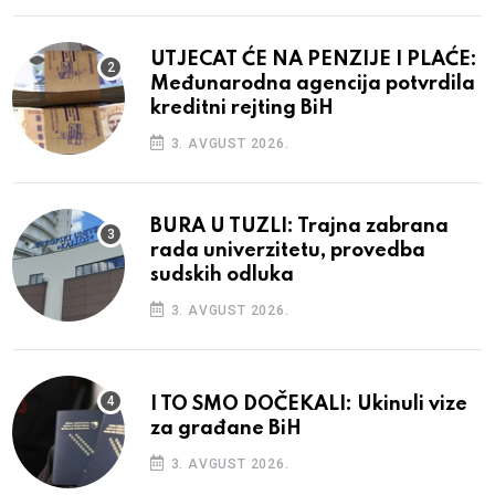
UTJECAT ĆE NA PENZIJE I PLAĆE:
Međunarodna agencija potvrdila
kreditni rejting BiH
3. AVGUST 2026.
BURA U TUZLI: Trajna zabrana
rada univerzitetu, provedba
sudskih odluka
3. AVGUST 2026.
I TO SMO DOČEKALI: Ukinuli vize
za građane BiH
3. AVGUST 2026.