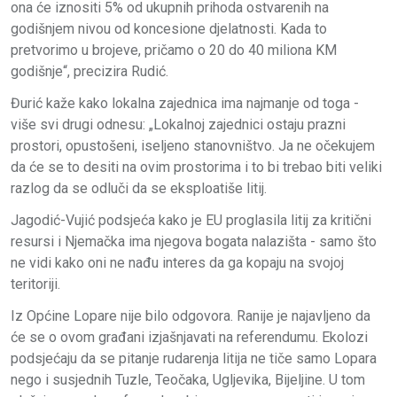
ona će iznositi 5% od ukupnih prihoda ostvarenih na
godišnjem nivou od koncesione djelatnosti. Kada to
pretvorimo u brojeve, pričamo o 20 do 40 miliona KM
godišnje“, precizira Rudić.
Đurić kaže kako lokalna zajednica ima najmanje od toga -
više svi drugi odnesu: „Lokalnoj zajednici ostaju prazni
prostori, opustošeni, iseljeno stanovništvo. Ja ne očekujem
da će se to desiti na ovim prostorima i to bi trebao biti veliki
razlog da se odluči da se eksploatiše litij.
Jagodić-Vujić podsjeća kako je EU proglasila litij za kritični
resursi i Njemačka ima njegova bogata nalazišta - samo što
ne vidi kako oni ne nađu interes da ga kopaju na svojoj
teritoriji.
Iz Općine Lopare nije bilo odgovora. Ranije je najavljeno da
će se o ovom građani izjašnjavati na referendumu. Ekolozi
podsjećaju da se pitanje rudarenja litija ne tiče samo Lopara
nego i susjednih Tuzle, Teočaka, Ugljevika, Bijeljine. U tom