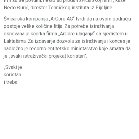
Pni su se povukli, nešto su prodali švicarskoj firmi“, kaže
Neđo Đurić, direktor Tehničkog instituta iz Bijeljine.
Švicarska kompanija „ArCore AG“ tvrdi da na ovom području
postoje velike količine litija. Za potrebe istraživanja
osnovana je kćerka firma „ArCore ulaganja“ sa sjedištem u
Laktašima. Za izdavanje dozvola za istraživanja i koncesije
nadležno je resorno entitetsko ministarstvo koje smatra da
je „svaki istraživački projekat koristan“.
„Svaki je
koristan
i treba