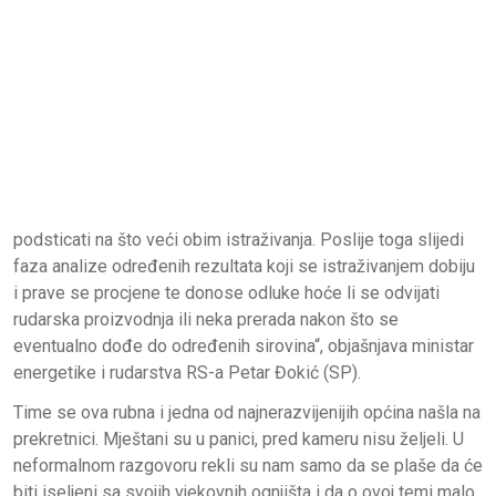
podsticati na što veći obim istraživanja. Poslije toga slijedi
faza analize određenih rezultata koji se istraživanjem dobiju
i prave se procjene te donose odluke hoće li se odvijati
rudarska proizvodnja ili neka prerada nakon što se
eventualno dođe do određenih sirovina“, objašnjava ministar
energetike i rudarstva RS-a Petar Đokić (SP).
Time se ova rubna i jedna od najnerazvijenijih općina našla na
prekretnici. Mještani su u panici, pred kameru nisu željeli. U
neformalnom razgovoru rekli su nam samo da se plaše da će
biti iseljeni sa svojih vjekovnih ognjišta i da o ovoj temi malo