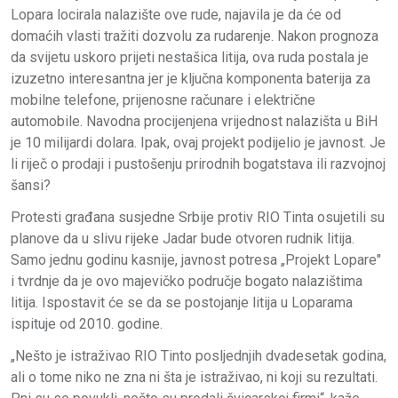
Lopara locirala nalazište ove rude, najavila je da će od
domaćih vlasti tražiti dozvolu za rudarenje. Nakon prognoza
da svijetu uskoro prijeti nestašica litija, ova ruda postala je
izuzetno interesantna jer je ključna komponenta baterija za
mobilne telefone, prijenosne računare i električne
automobile. Navodna procijenjena vrijednost nalazišta u BiH
je 10 milijardi dolara. Ipak, ovaj projekt podijelio je javnost. Je
li riječ o prodaji i pustošenju prirodnih bogatstava ili razvojnoj
šansi?
Protesti građana susjedne Srbije protiv RIO Tinta osujetili su
planove da u slivu rijeke Jadar bude otvoren rudnik litija.
Samo jednu godinu kasnije, javnost potresa „Projekt Lopare"
i tvrdnje da je ovo majevičko područje bogato nalazištima
litija. Ispostavit će se da se postojanje litija u Loparama
ispituje od 2010. godine.
„Nešto je istraživao RIO Tinto posljednjih dvadesetak godina,
ali o tome niko ne zna ni šta je istraživao, ni koji su rezultati.