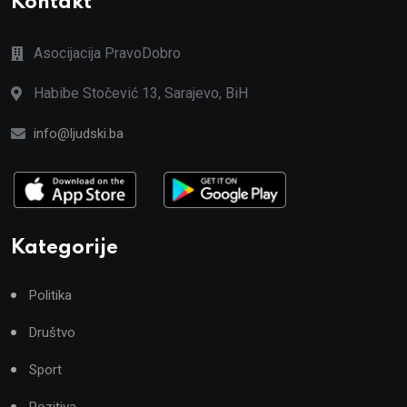
Kontakt
Asocijacija PravoDobro
Habibe Stočević 13, Sarajevo, BiH
info@ljudski.ba
Kategorije
Politika
Društvo
Sport
Pozitiva