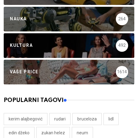
NAUKA
264
KULTURA
492
VAŠE PRIČE
1614
POPULARNI TAGOVI
kerim alajbegović
rudari
bruceloza
lidl
edin džeko
zukan helez
neum