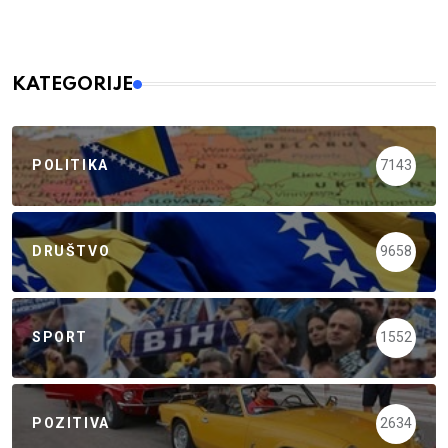
KATEGORIJE
POLITIKA
7143
DRUŠTVO
9658
SPORT
1552
POZITIVA
2634