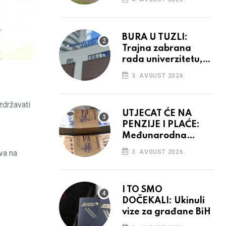
vidiku
BURA U TUZLI:
Trajna zabrana
rada univerzitetu,
provedba sudskih
3. AVGUST 2026.
odluka
zdržavati
UTJECAT ĆE NA
PENZIJE I PLAĆE:
Međunarodna
agencija potvrdila
va na
3. AVGUST 2026.
kreditni rejting BiH
I TO SMO
DOČEKALI: Ukinuli
vize za građane BiH