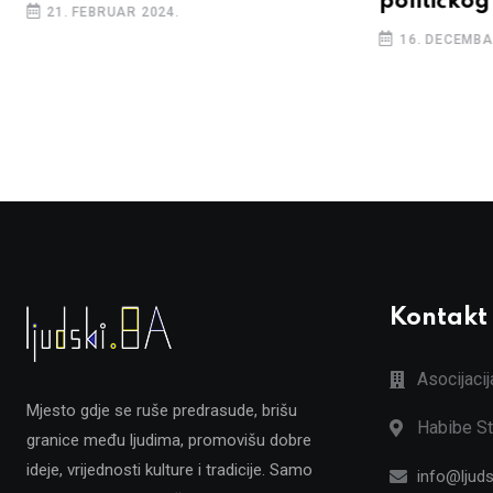
političkog
21. FEBRUAR 2024.
16. DECEMBA
Kontakt
Asocijaci
Mjesto gdje se ruše predrasude, brišu
Habibe St
granice među ljudima, promovišu dobre
ideje, vrijednosti kulture i tradicije. Samo
info@ljuds