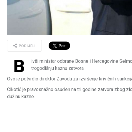
PODIJELI
B
ivši ministar odbrane Bosne i Hercegovine Selmo C
trogodišnju kaznu zatvora.
Ovo je potvrdio direktor Zavoda za izvršenje krivičnih sankcija
Cikotić je pravosnažno osuđen na tri godine zatvora zbog zlo
dužinu kazne.