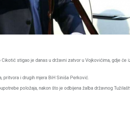
ikotić stigao je danas u državni zatvor u Vojkovićima, gdje će i
, pritvora i drugih mjera BiH Siniša Perković.
upotrebe položaja, nakon što je odbijena žalba državnog Tužilašt