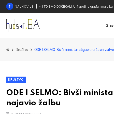
NAJNOVIJE
Glav
KONAKOVIĆ PALI ALARM: Otvoreno pismo UN-u
Društvo
ODE I SELMO: Bivši ministar stigao u državni zatvor
DRUŠTVO
ODE I SELMO: Bivši minista
najavio žalbu