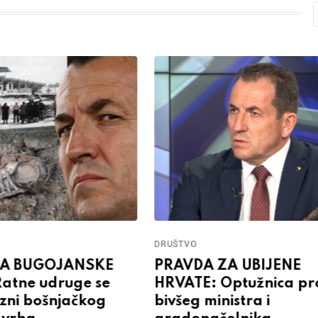
DRUŠTVO
ZA BUGOJANSKE
PRAVDA ZA UBIJENE
atne udruge se
HRVATE: Optužnica pro
zni bošnjačkog
bivšeg ministra i