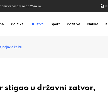
I TO SMO DOČEKALI: U 4 godine građanima u kantonu vraćeno više od 25 miliona KM
S
I TO JE BIH: Prvašićima 50 ruksaka sa školskim priborom
na
Politika
Društvo
Sport
Pozitiva
Nauka
K
, najavio žalbu
r stigao u državni zatvor,