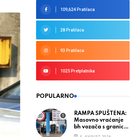
109,624 Pratilaca
28 Pratilaca
93 Pratilaca
1025 Pretplatnika
POPULARNO
RAMPA SPUŠTENA:
Masovno vraćanje
bh vozača s granica
EU, protesti na
4. AVGUST 2026.