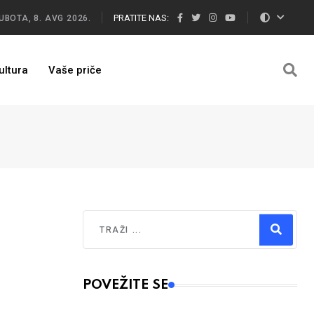
PRATITE NAS:
UBOTA, 8. AVG 2026.
ultura
Vaše priče
Traži
Type 2 or more characters for results.
POVEŽITE SE