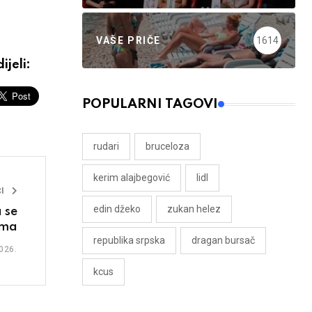
VAŠE PRIČE
1614
ijeli:
POPULARNI TAGOVI
rudari
bruceloza
kerim alajbegović
lidl
I
edin džeko
zukan helez
 se
ima
republika srpska
dragan bursač
026.
kcus