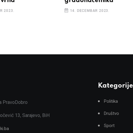
 vrha
gradonačelnika
R 2023.
14. DECEMBAR 2023.
Kategorije
Politika
ja PravoDobro
Društvo
očević 13, Sarajevo, BiH
Sport
ki.ba