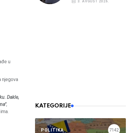
3. AVGUST 2026.
nađe u
a njegova
ku. Dakle,
ma"
,
KATEGORIJE
sima.
POLITIKA
7142