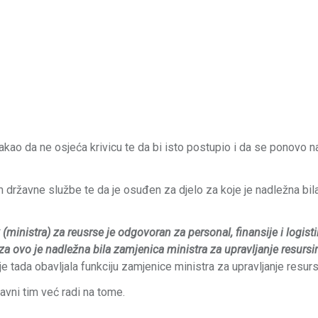
takao da ne osjeća krivicu te da bi isto postupio i da se ponovo 
m državne službe te da je osuđen za djelo za koje je nadležna bil
(ministra) za reusrse je odgovoran za personal, finansije i logisti
a ovo je nadležna bila zamjenica ministra za upravljanje resursi
je tada obavljala funkciju zamjenice ministra za upravljanje resur
avni tim već radi na tome.