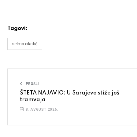
Tagovi:
selmo cikotić
PROŠLI
ŠTETA NAJAVIO: U Sarajevo stiže još
tramvaja
8. AVGUST 2026.