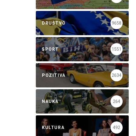
DRUŠTVO
9658
SPORT
1551
POZITIVA
2634
NAUKA
264
KULTURA
492