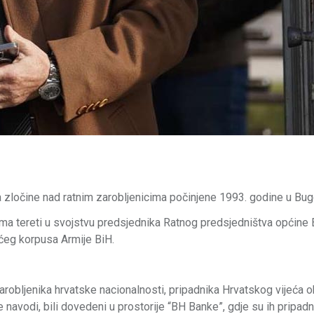
a zločine nad ratnim zarobljenicima počinjene 1993. godine u Bug
ima tereti u svojstvu predsjednika Ratnog predsjedništva općine 
ćeg korpusa Armije BiH.
arobljenika hrvatske nacionalnosti, pripadnika Hrvatskog vijeća 
e navodi, bili dovedeni u prostorije “BH Banke”, gdje su ih pripadn