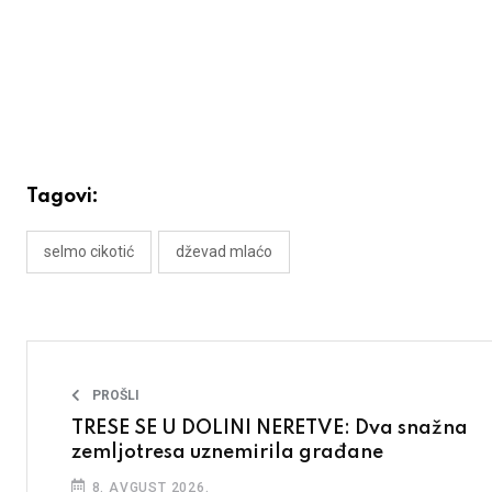
Tagovi:
selmo cikotić
dževad mlaćo
PROŠLI
TRESE SE U DOLINI NERETVE: Dva snažna
zemljotresa uznemirila građane
8. AVGUST 2026.