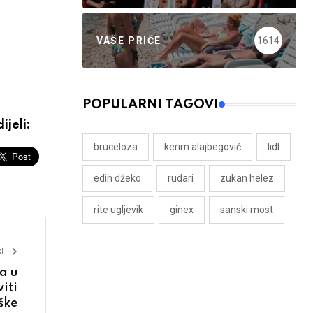
VAŠE PRIČE
1614
POPULARNI TAGOVI
ijeli:
bruceloza
kerim alajbegović
lidl
edin džeko
rudari
zukan helez
rite ugljevik
ginex
sanski most
I
a u
iti
ške