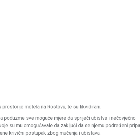
prostorije motela na Rostovu, te su likvidirani.
o da poduzme sve moguće mjere da spriječi ubistva i nečovječno
e koje su mu omogućavale da zaključi da se njemu podređeni pripa
rene krivični postupak zbog mučenja i ubistava.