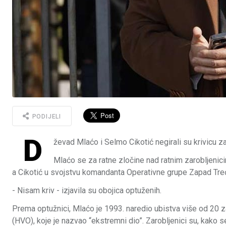
PODIJELI
D
ževad Mlaćo i Selmo Cikotić negirali su krivicu z
Mlaćo se za ratne zločine nad ratnim zarobljenic
a Cikotić u svojstvu komandanta Operativne grupe Zapad Tre
- Nisam kriv - izjavila su obojica optuženih.
Prema optužnici, Mlaćo je 1993. naredio ubistva više od 20 z
(HVO), koje je nazvao “ekstremni dio”. Zarobljenici su, kako s