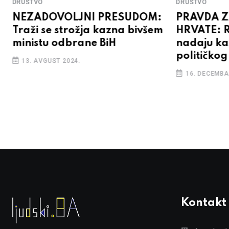
DRUŠTVO
DRUŠTVO
NEZADOVOLJNI PRESUDOM:
PRAVDA 
Traži se strožja kazna bivšem
HRVATE: R
ministu odbrane BiH
nadaju ka
političkog
13. AVGUST 2024.
16. DECEMBA
Kontakt