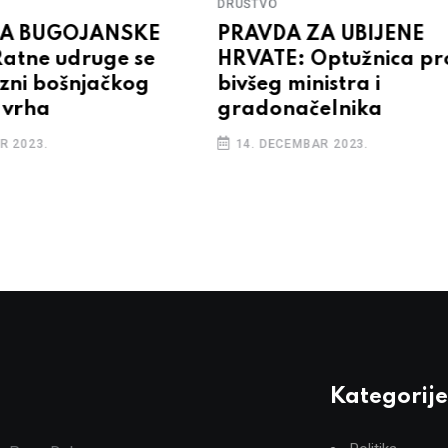
DRUŠTVO
ZA BUGOJANSKE
PRAVDA ZA UBIJENE
atne udruge se
HRVATE: Optužnica pro
zni bošnjačkog
bivšeg ministra i
 vrha
gradonačelnika
R 2023.
14. DECEMBAR 2023.
Kategorije