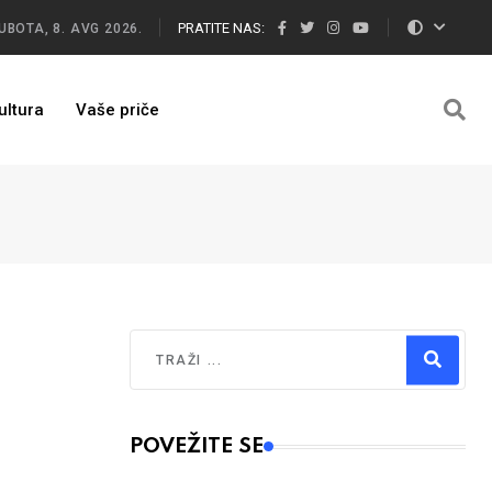
PRATITE NAS:
UBOTA, 8. AVG 2026.
ultura
Vaše priče
Traži
Type 2 or more characters for results.
POVEŽITE SE