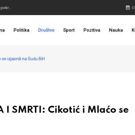
TROJKA U AKCIJI: Inicijativa za status Srebrenice pokrenuta
S
ALARM IZ MOSTARA: Otvoreno nepoštivanje Uredbe Vlade FBIH
na
Politika
Društvo
Sport
Pozitiva
Nauka
K
ZASTRAŠIVANJE I PRITISCI: Saslušane još 4 osobe, 26 na popisu
se izjasnili na Sudu BiH
 SMRTI: Cikotić i Mlaćo se