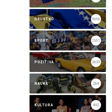
DRUŠTVO
9656
SPORT
1551
POZITIVA
2633
NAUKA
264
KULTURA
492