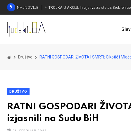
NAJNOVIJE
Glav
Društvo
RATNI GOSPODARI ŽIVOTA I SMRTI: Cikotić i Mlaćo 
DRUŠTVO
RATNI GOSPODARI ŽIVOTA I
izjasnili na Sudu BiH