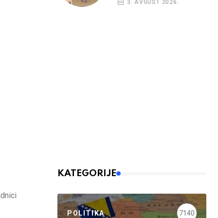
3. AVGUST 2026.
kreditni rejting BiH
KATEGORIJE
dnici
POLITIKA
7140