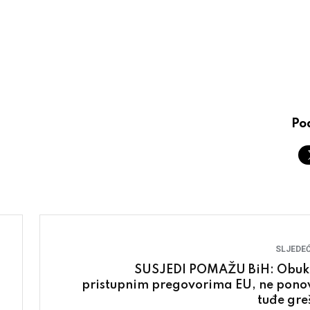
Pod
SLJEDEĆ
SUSJEDI POMAŽU BiH: Obuk
pristupnim pregovorima EU, ne ponov
tuđe gre