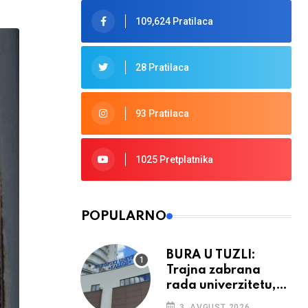
109,624 Pratilaca
28 Pratilaca
93 Pratilaca
1025 Pretplatnika
POPULARNO
BURA U TUZLI:
Trajna zabrana
rada univerzitetu,
provedba sudskih
3. AVGUST 2026.