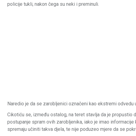
policije tukli, nakon čega su neki i preminuli.
Naredio je da se zarobljenici označeni kao ekstremi odvedu u 
Cikotiću se, između ostalog, na teret stavlja da je propusti
postupanje spram ovih zarobljenika, iako je imao informacij
spremaju učiniti takva djela, te nije poduzeo mjere da se pok