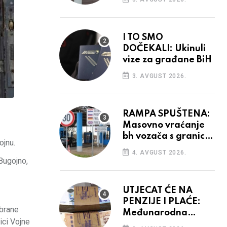
odluka
I TO SMO
DOČEKALI: Ukinuli
vize za građane BiH
3. AVGUST 2026.
RAMPA SPUŠTENA:
Masovno vraćanje
bh vozača s granica
ojnu.
EU, protesti na
4. AVGUST 2026.
vidiku
Bugojno,
UTJECAT ĆE NA
PENZIJE I PLAĆE:
obrane
Međunarodna
ici Vojne
agencija potvrdila