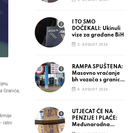
odluka
I TO SMO
DOČEKALI: Ukinuli
vize za građane BiH
3. AVGUST 2026.
RAMPA SPUŠTENA:
Masovno vraćanje
bh vozača s granica
jnu,
EU, protesti na
4. AVGUST 2026.
a Granića,
vidiku
UTJECAT ĆE NA
Armije
PENZIJE I PLAĆE:
 ratni
Međunarodna
agencija potvrdila