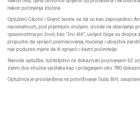
Nakon rata, tijela četvorice ubijenih su pronađena i ekshumiran
nakon počinjenja zločina.
Optuženi Cikotić i Granić terete se da su kao zapovjednici A
nacionalnosti, pod prijetnjom oružjem, izvode na obavljanje pr
opasnostima po život, kao “živi štit”, uslijed čega su dvojica z
propustio da spriječi premlaćivanja, mučenja i ubojstva zarob
nije poduzeo mjere da ih spriječi i kazni počinitelje.
Navode optužbe, tužiteljstvo će dokazivati pozivanjem 62 svj
zatim dva stručna vještaka kao i prilaganjem oko 780 dokaznih
Optužnica je proslijeđena na potvrđivanje Sudu BiH, saopćeno 