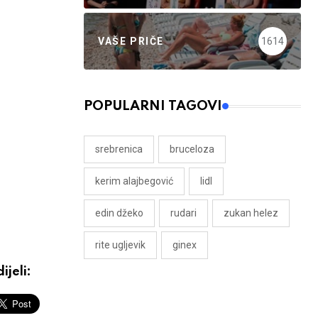
VAŠE PRIČE
1614
POPULARNI TAGOVI
srebrenica
bruceloza
kerim alajbegović
lidl
edin džeko
rudari
zukan helez
rite ugljevik
ginex
ijeli: