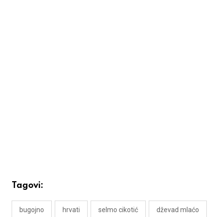
Tagovi:
bugojno
hrvati
selmo cikotić
dževad mlaćo