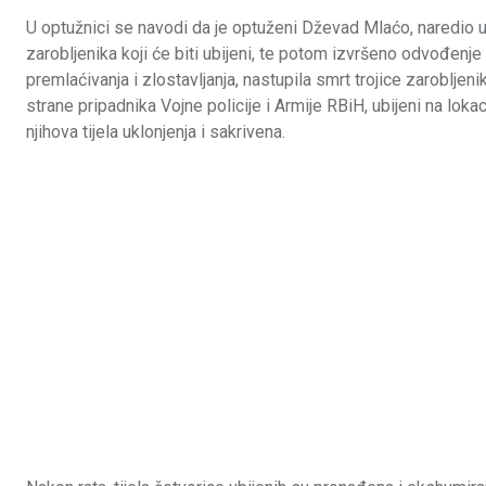
U optužnici se navodi da je optuženi Dževad Mlaćo, naredio ub
zarobljenika koji će biti ubijeni, te potom izvršeno odvođenje
premlaćivanja i zlostavljanja, nastupila smrt trojice zaroblje
strane pripadnika Vojne policije i Armije RBiH, ubijeni na lok
njihova tijela uklonjenja i sakrivena.