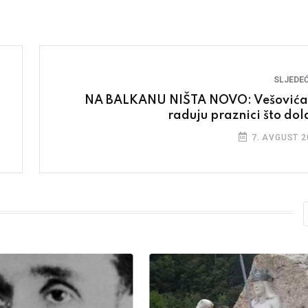
SLJEDEĆ
NA BALKANU NIŠTA NOVO: Vešovića
raduju praznici što dol
7. AVGUST 2