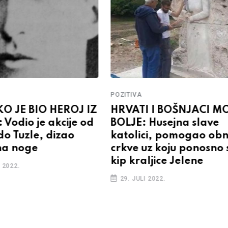
POZITIVA
KO JE BIO HEROJ IZ
HRVATI I BOŠNJACI M
Vodio je akcije od
BOLJE: Husejna slave
do Tuzle, dizao
katolici, pomogao ob
na noge
crkve uz koju ponosno s
kip kraljice Jelene
 2022.
29. JULI 2022.