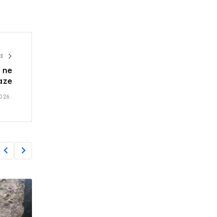
I
 ne
aze
026.