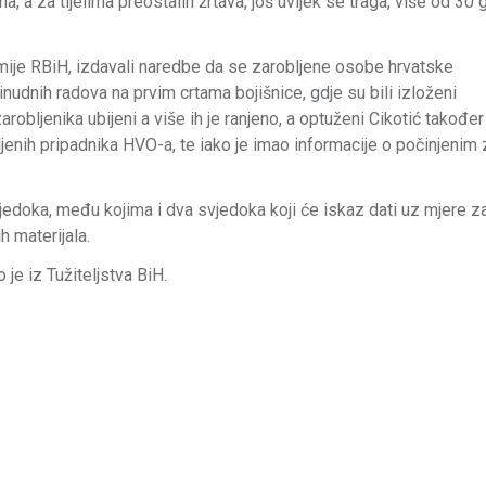
a, a za tijelima preostalih žrtava, još uvijek se traga, više od 30
rmije RBiH, izdavali naredbe da se zarobljene osobe hrvatske
inudnih radova na prvim crtama bojišnice, gdje su bili izloženi
arobljenika ubijeni a više ih je ranjeno, a optuženi Cikotić također
ljenih pripadnika HVO-a, te iako je imao informacije o počinjenim 
edoka, među kojima i dva svjedoka koji će iskaz dati uz mjere za
 materijala.
je iz Tužiteljstva BiH.