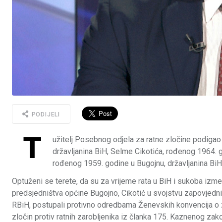
PODIJELI
T
užitelj Posebnog odjela za ratne zločine podigao
državljanina BiH, Selme Cikotića, rođenog 1964. g
rođenog 1959. godine u Bugojnu, državljanina BiH
Optuženi se terete, da su za vrijeme rata u BiH i sukoba iz
predsjedništva općine Bugojno, Cikotić u svojstvu zapovjedn
RBiH, postupali protivno odredbama Ženevskih konvencija o zašt
zločin protiv ratnih zarobljenika iz članka 175. Kaznenog za