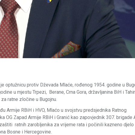
 je optužnicu protiv Dževada Mlaće, rođenog 1954. godine u Bugo
odine u mjestu Trpezi, Berane, Crna Gora, državljanina BiH i Tahir
 za ratne zločine u Bugojnu.
među Armije RBiH i HVO, Mlaćo u svojstvu predsjednika Ratnog
ika OG Zapad Armije RBiH i Granić kao zapovjednik 307. brigade 
iti ratnih zarobljenika za vrijeme rata i počinili kazneno djelo -
kona Bosne i Hercegovine.