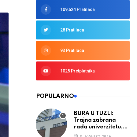
109,624 Pratilaca
28 Pratilaca
93 Pratilaca
1025 Pretplatnika
POPULARNO
BURA U TUZLI:
Trajna zabrana
rada univerzitetu,
provedba sudskih
3. AVGUST 2026.