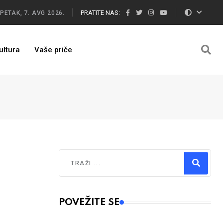
PRATITE NAS:
PETAK, 7. AVG 2026.
ultura
Vaše priče
Traži
Type 2 or more characters for results.
POVEŽITE SE