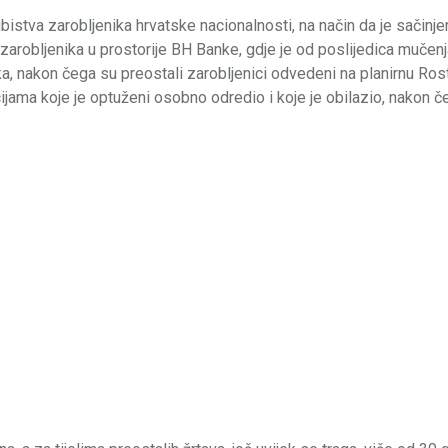
istva zarobljenika hrvatske nacionalnosti, na način da je sačinj
 zarobljenika u prostorije BH Banke, gdje je od poslijedica mučenj
nika, nakon čega su preostali zarobljenici odvedeni na planirnu Ros
acijama koje je optuženi osobno odredio i koje je obilazio, nakon 