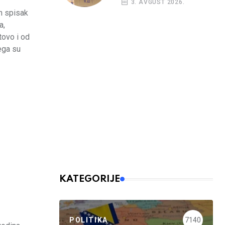
3. AVGUST 2026.
kreditni rejting BiH
en spisak
a,
tovo i od
čega su
KATEGORIJE
POLITIKA
7140