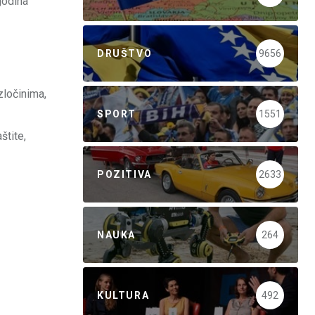
 godina
DRUŠTVO
9656
zločinima,
SPORT
1551
štite,
POZITIVA
2633
NAUKA
264
KULTURA
492