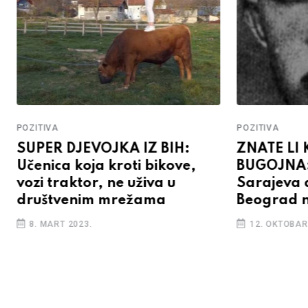
POZITIVA
POZITIVA
SUPER DJEVOJKA IZ BIH:
ZNATE LI 
Učenica koja kroti bikove,
BUGOJNA: 
vozi traktor, ne uživa u
Sarajeva 
društvenim mrežama
Beograd 
8. MART 2023.
12. OKTOBAR