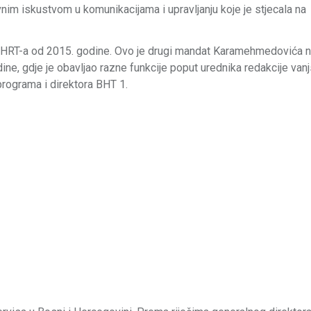
vnim iskustvom u komunikacijama i upravljanju koje je stjecala na
BHRT-a od 2015. godine. Ovo je drugi mandat Karamehmedovića n
ine, gdje je obavljao razne funkcije poput urednika redakcije van
programa i direktora BHT 1.