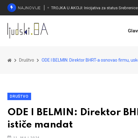
NAJNOVIJE
Glav
Društvo
ODE I BELMIN: Direktor BHRT-a osnovao firmu, us
DRUŠTVO
ODE I BELMIN: Direktor BH
ističe mandat