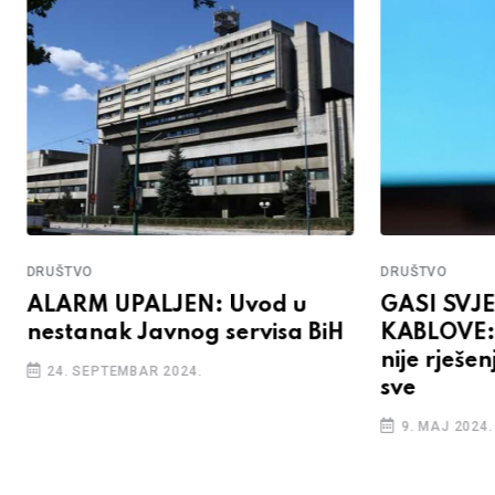
DRUŠTVO
DRUŠTVO
ALARM UPALJEN: Uvod u
GASI SVJ
nestanak Javnog servisa BiH
KABLOVE:
nije rješen
24. SEPTEMBAR 2024.
sve
9. MAJ 2024.