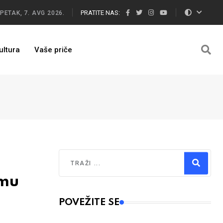
PRATITE NAS:
PETAK, 7. AVG 2026.
ultura
Vaše priče
Traži
 mu
Type 2 or more characters for results.
POVEŽITE SE