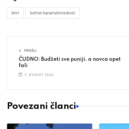
bhrt
belmin karamehmedović
PROŠLI
ČUDNO: Budžeti sve puniji, a novca opet
fali
7. AVGUST 2026.
Povezani članci