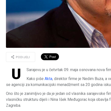
PODIJELI
U
Sarajevu je u četvrtak 09. maja osnovana nova fi
Kako piše
Akta
, direktor firme je Nedim Buza, a 
se agenciji za komunikacijski menadžment sa 20 godina iskus
Ono što je zanimljivo je da je jedan od vlasnika sarajevske 
vlasničku strukturu dijeli i Nina Išek Međugorac koja obavlja 
Zagreba.