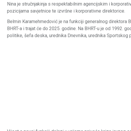
Nina je stručnjakinja s respektabilnim agencijskim i korporati
pozicijama savjetnice te izvršne i korporativne direktorice.
Belmin Karamehmedović je na funkciji generalnog direktora 
BHRT-a i trajat će do 2025. godine. Na BHRT-u je od 1992. god
politike, šefa deska, urednika Dnevnika, urednika Sportskog 