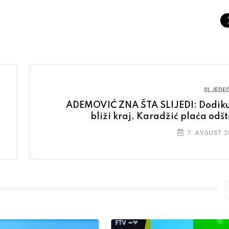
SLJEDEĆ
ADEMOVIĆ ZNA ŠTA SLIJEDI: Dodiku
bliži kraj, Karadžić plaća odšt
7. AVGUST 2