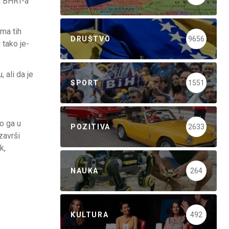
ra BHRT-a
ma tih
DRUŠTVO
9656
 tako je-
 ali da je
SPORT
1551
mo ga u
POZITIVA
2633
završi
k,
NAUKA
264
KULTURA
492