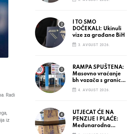
odluka
I TO SMO
DOČEKALI: Ukinuli
vize za građane BiH
3. AVGUST 2026.
RAMPA SPUŠTENA:
Masovno vraćanje
bh vozača s granica
EU, protesti na
4. AVGUST 2026.
vidiku
ba. Radi
UTJECAT ĆE NA
ega,
PENZIJE I PLAĆE:
ja iz
Međunarodna
agencija potvrdila