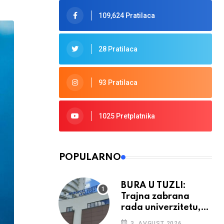
109,624 Pratilaca
28 Pratilaca
93 Pratilaca
1025 Pretplatnika
POPULARNO
BURA U TUZLI:
Trajna zabrana
rada univerzitetu,
provedba sudskih
3. AVGUST 2026.