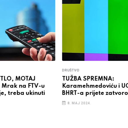
DRUŠTVO
ETLO, MOTAJ
TUŽBA SPREMNA:
 Mrak na FTV-u
Karamehmedoviću i U
je, treba ukinuti
BHRT-a prijete zatvor
8. MAJ 2024.