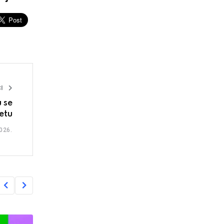
I
 se
etu
026.