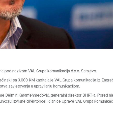
rma pod nazivom VAL Grupa komunikacija d.o.o. Sarajevo.
većinski sa 3.000 KM kapitala je VAL Grupa komunikacija iz Zagre
tva savjetovanja u upravljanju komunikacijom.
firme Belmin Karamehmedović, generalni direktor BHRT-a. Pored nj
funkciju izvršne direktorice i članice Uprave VAL Grupa komunikaci