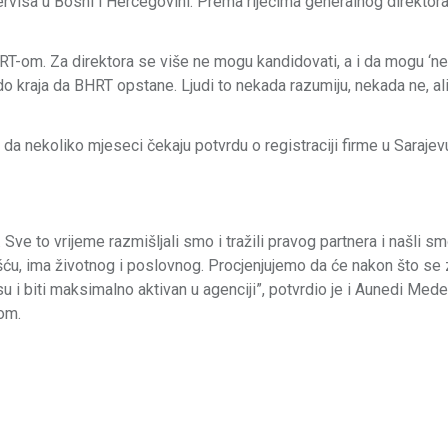
 servisa u Bosni i Hercegovini. Prema riječima generalnog direkto
RT-om. Za direktora se više ne mogu kandidovati, a i da mogu ‘ne
a do kraja da BHRT opstane. Ljudi to nekada razumiju, nekada ne, ali
 nekoliko mjeseci čekaju potvrdu o registraciji firme u Sarajevu,
Sve to vrijeme razmišljali smo i tražili pravog partnera i našli s
ću, ima životnog i poslovnog. Procjenjujemo da će nakon što se 
su i biti maksimalno aktivan u agenciji”, potvrdio je i Aunedi Mede
om.