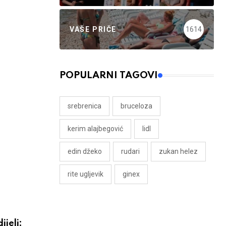
VAŠE PRIČE
1614
POPULARNI TAGOVI
srebrenica
bruceloza
kerim alajbegović
lidl
edin džeko
rudari
zukan helez
rite ugljevik
ginex
ijeli: