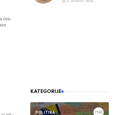
3. AVGUST 2026.
kreditni rejting BiH
a čelu
jske
KATEGORIJE
POLITIKA
7140