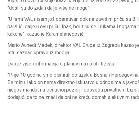
Vijest o novoj funkciji dolazi u vrijeme najveće krize javnog
“došli su do zida i dalje više ne mogu”.
“U firmi VAL nisam još operativan dok ne završim priču sa BH
para’ ići dalje u ovu priču. Ipak, borit ću se i rukama i nogam
kako je”, kazao je Karamehmedović.
Mario Aunedi Medek, direktor VAL Grupe iz Zagreba kazao je da
istu saznao upravo iz medija.
Dao je više i informacija o planovima na bh. tržištu.
“Prije 10 godina smo planirali dolazak u Bosnu i Hercegovinu. 
Belminu. Iako on nema direktno iskustvo u odnosima s javnoš
njegov mandat na trenutnoj poziciji, posvetiti privatnom bizni
dodajući da to ne znači da oni ne kreću odmah s aktivnim rad