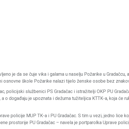
ljeno je da se čuje vika i galama u naselju Požarike u Gradačcu, a
zini osnovne škole Požarike nalazi tijelo ženske osobe bez znakov
policijski službenici PS Gradačac i istražitelji OKP PU Gradača
a o događaju je upoznata i dežurna tužiteljica KTTK-a, koja će ru
 Uprave policije MUP TK-a i PU Gradačac. S tim u vezi, jedno lice k
ne prostorije PU Gradačac – navela je portparolka Uprave polic