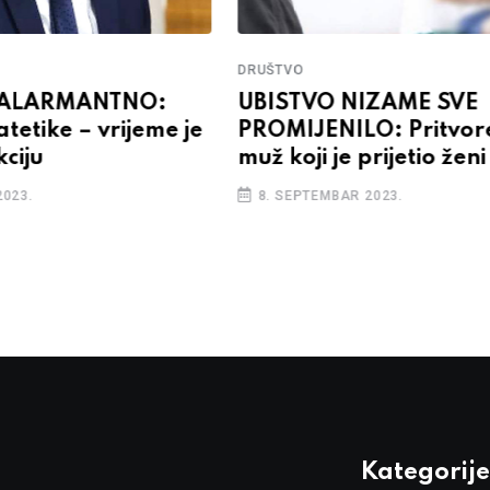
DRUŠTVO
 ALARMANTNO:
UBISTVO NIZAME SVE
atetike – vrijeme je
PROMIJENILO: Pritvor
kciju
muž koji je prijetio ženi
2023.
8. SEPTEMBAR 2023.
Kategorije