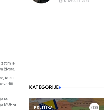
5. AVGUST 2026.
nalog
 zatim je
a života.
c, te su
kovoditi
KATEGORIJE
oje se
ije MUP-a
POLITIKA
7138