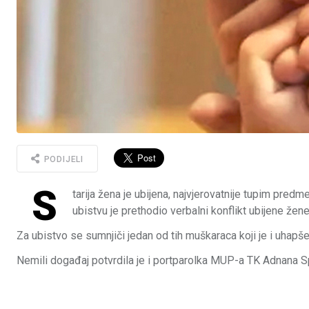
PODIJELI
S
tarija žena je ubijena, najvjerovatnije tupim pre
ubistvu je prethodio verbalni konflikt ubijene že
Za ubistvo se sumnjiči jedan od tih muškaraca koji je i uhapše
Nemili događaj potvrdila je i portparolka MUP-a TK Adnana S