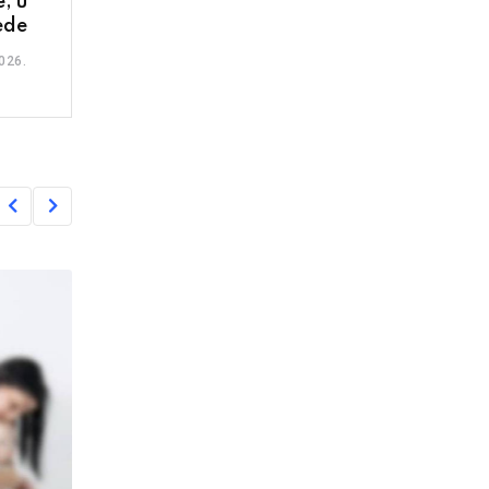
, u
ede
026.