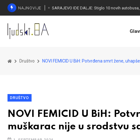
NAJNOVIJE
Glav
Društvo
NOVI FEMICID U BiH: Potvrđena smrt žene, uhapše
DRUŠTVO
NOVI FEMICID U BiH: Potvr
muškarac nije u srodstvu s