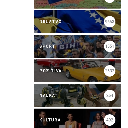
DRUŠTVO
9653
SPORT
1551
POZITIVA
2632
NAUKA
264
KULTURA
492