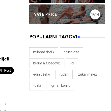
VAŠE PRIČE
1614
POPULARNI TAGOVI
milorad dodik
bruceloza
ijeli:
kerim alajbegović
lidl
edin džeko
rudari
zukan helez
tuzla
igman konjic
I