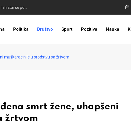
SARAJEVO IDE DALJE: Stiglo 10 novih autobusa, ministar se pohvalio
LOŠE VIJESTI ZA DODIKA: Povratak na crnu listu sve bliže
na
Politika
Društvo
Sport
Pozitiva
Nauka
K
ALARM UPALJEN: Požar ugrozio kuće, u pomoć stigli Air tractor i helikopter
ni muškarac nije u srodstvu sa žrtvom
đena smrt žene, uhapšeni
a žrtvom