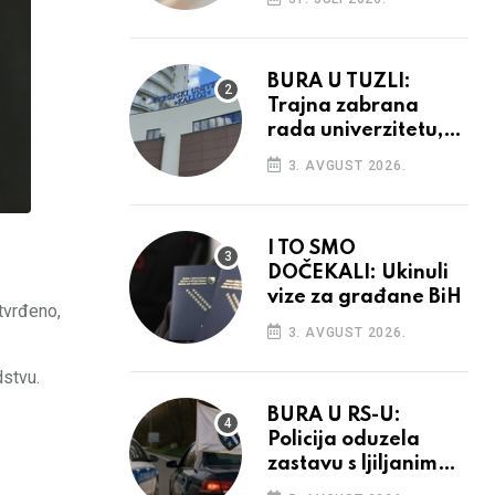
povećanja
BURA U TUZLI:
Trajna zabrana
rada univerzitetu,
provedba sudskih
3. AVGUST 2026.
odluka
I TO SMO
DOČEKALI: Ukinuli
vize za građane BiH
tvrđeno,
3. AVGUST 2026.
dstvu.
BURA U RS-U:
Policija oduzela
zastavu s ljiljanima,
uručila prekršajni