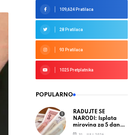
109,624 Pratilaca
28 Pratilaca
93 Pratilaca
1025 Pretplatnika
POPULARNO
RADUJTE SE
NARODI: Isplata
mirovina za 5 dana,
retroaktivna
31. JULI 2026.