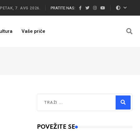
PRATITE NAS:
PETAK, 7. AVG 2026.
ultura
Vaše priče
Traži
Type 2 or more characters for results.
POVEŽITE SE