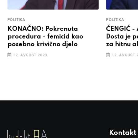
POLITIKA
POLITIKA
KONAČNO: Pokrenuta
ČENGIĆ -
procedura - femicid kao
Dosta je p
posebno krivično djelo
za hitnu a
12. AVGUST 2023.
12. AVGUST 
Kontakt