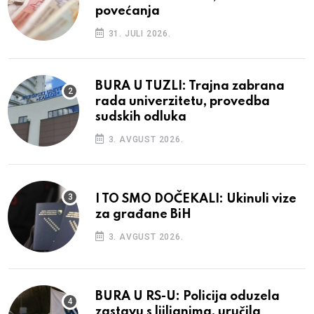
povećanja
31. JULI 2026.
BURA U TUZLI: Trajna zabrana
rada univerzitetu, provedba
sudskih odluka
3. AVGUST 2026.
I TO SMO DOČEKALI: Ukinuli vize
za građane BiH
3. AVGUST 2026.
BURA U RS-U: Policija oduzela
zastavu s ljiljanima, uručila