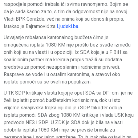
raspodjela pomoći trebala ići svima ravnomjerno. Bojim se
da je sada kasno za to, s tim da odgovornost nije na novoj
Vladi BPK Goražde, već na onima koji su donosili propis,
istakao je Bajramović za
Ljudski.ba.
Usvajanje rebalansa kantonalnog budžeta čime je
omogučena isplata 1080 KM nije prošlo bez svađe između
onih koji su na vlasti i u opoziciji. Iz SDA koja je u F BiH sa
koalicionim partnerima kreirala propis tražili su dodatna
sredstva za pomoć nezaposlenim i radnicima privredi.
Rasprave se vode i u ostalim kantonima, a stavovi oko
isplate pomoći su se sveli na populizam.
U TK SDP kritikuje vlastu kojoj je opet SDA sa DF -om jer ne
želi isplatiti pomoć budžetskim korisnicima, dok u isto
vrijeme sarajavska trojka čiji dio je i SDP također odbija
isplatu pomoći. SDA zbog 1080 KM kritikuje i vladu USK koju
predvode NES i SDP U ZDK je SDA dok je bila na vlasti
odobrila isplatu 1080 KM i nije se previše brinula za
nezaposlene i socijalno ugrožene. To ih ipak nije ostavilo na