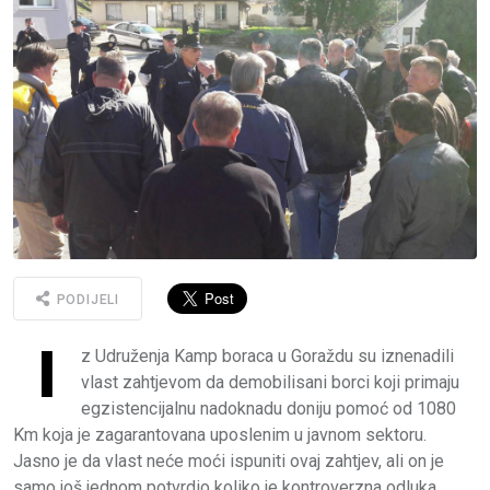
PODIJELI
I
z Udruženja Kamp boraca u Goraždu su iznenadili
vlast zahtjevom da demobilisani borci koji primaju
egzistencijalnu nadoknadu doniju pomoć od 1080
Km koja je zagarantovana uposlenim u javnom sektoru.
Jasno je da vlast neće moći ispuniti ovaj zahtjev, ali on je
samo još jednom potvrdio koliko je kontroverzna odluka