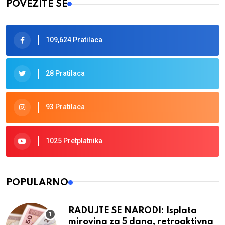
POVEŽITE SE
109,624 Pratilaca
28 Pratilaca
93 Pratilaca
1025 Pretplatnika
POPULARNO
RADUJTE SE NARODI: Isplata
mirovina za 5 dana, retroaktivna