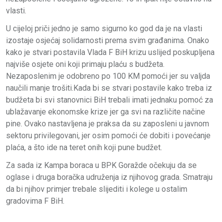
vlasti.
U cijeloj priči jedno je samo sigurno ko god da je na vlasti
izostaje osjećaj solidarnosti prema svim građanima. Onako
kako je stvari postavila Vlada F BiH krizu uslijed poskupljena
najviše osjete oni koji primaju plaću s budžeta.
Nezaposlenim je odobreno po 100 KM pomoći jer su valjda
naučili manje trošiti.Kada bi se stvari postavile kako treba iz
budžeta bi svi stanovnici BiH trebali imati jednaku pomoć za
ublažavanje ekonomske krize jer ga svi na različite načine
pine. Ovako nastavljena je praksa da su zaposleni u javnom
sektoru privilegovani, jer osim pomoći će dobiti i povećanje
plaća, a što ide na teret onih koji pune budžet.
Za sada iz Kampa boraca u BPK Goražde očekuju da se
oglase i druga boračka udruženja iz njihovog grada. Smatraju
da bi njihov primjer trebale slijediti i kolege u ostalim
gradovima F BiH.