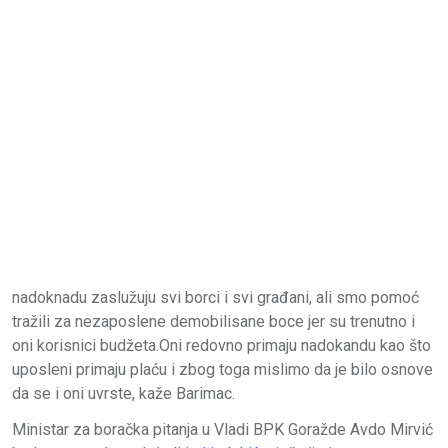
nadoknadu zaslužuju svi borci i svi građani, ali smo pomoć
tražili za nezaposlene demobilisane boce jer su trenutno i
oni korisnici budžeta.Oni redovno primaju nadokandu kao što
uposleni primaju plaću i zbog toga mislimo da je bilo osnove
da se i oni uvrste, kaže Barimac.
Ministar za boračka pitanja u Vladi BPK Goražde Avdo Mirvić