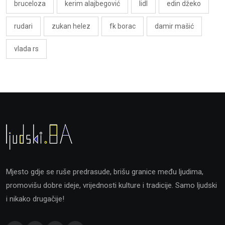
bruceloza
kerim alajbegović
lidl
edin džeko
rudari
zukan helez
fk borac
damir mašić
vlada rs
Mjesto gdje se ruše predrasude, brišu granice među ljudima,
promovišu dobre ideje, vrijednosti kulture i tradicije. Samo ljudski
i nikako drugačije!