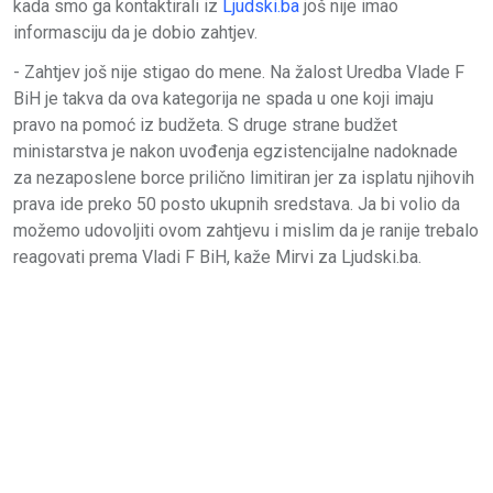
kada smo ga kontaktirali iz
Ljudski.ba
još nije imao
informasciju da je dobio zahtjev.
- Zahtjev još nije stigao do mene. Na žalost Uredba Vlade F
BiH je takva da ova kategorija ne spada u one koji imaju
pravo na pomoć iz budžeta. S druge strane budžet
ministarstva je nakon uvođenja egzistencijalne nadoknade
za nezaposlene borce prilično limitiran jer za isplatu njihovih
prava ide preko 50 posto ukupnih sredstava. Ja bi volio da
možemo udovoljiti ovom zahtjevu i mislim da je ranije trebalo
reagovati prema Vladi F BiH, kaže Mirvi za Ljudski.ba.