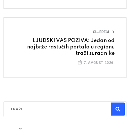
SLJEDEĆI
LJUDSKI VAS POZIVA: Jedan od
najbrže rastućih portala u regionu
traži suradnike
7. AVGUST 2026.
Traži
Type 2 or more characters for results.