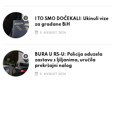
I TO SMO DOČEKALI: Ukinuli vize
za građane BiH
3. AVGUST 2026.
BURA U RS-U: Policija oduzela
zastavu s ljiljanima, uručila
prekršajni nalog
5. AVGUST 2026.