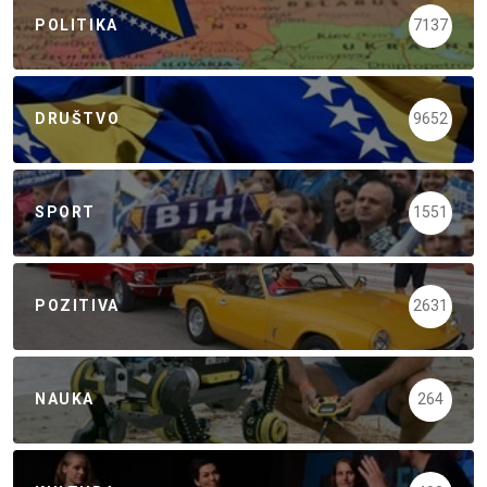
POLITIKA
7137
DRUŠTVO
9652
SPORT
1551
POZITIVA
2631
NAUKA
264