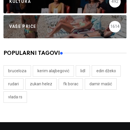
KULTURA
492
VAŠE PRIČE
1614
POPULARNI TAGOVI
bruceloza
kerim alajbegović
lidl
edin džeko
rudari
zukan helez
fk borac
damir mašić
vlada rs