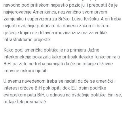
navodno pod pritiskom napustio poziciju, i prepustit će je
najvjerovatnije Amerikancu, nezvanično svom prvom
zamjeniku i supervizoru za Brčko, Luisu Krišoku. A on treba
uvjeriti ovdašnje političare da donesu zakon ili barem
rješenje kojim se državna imovina izuzima za velike
infrastrukturne projekte.
Kako god, američka politika je na primjeru Južne
interkonekcije pokazala kako pritisak itekako funkcionira u
BiH, pa zato ne treba sumnjati da će se pitanje državne
imovine uskoro riješiti.
U svemu navedenom treba se nadati da će se američki i
interesi države BiH poklopiti, dok EU, osim podrške
evropskom putu BiH, u odnosu na ovdašnje politike, čini se,
ostaje tek posmatrač.