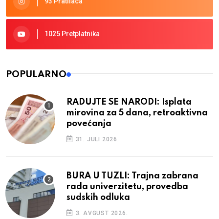
93 Pratilaca
1025 Pretplatnika
POPULARNO
RADUJTE SE NARODI: Isplata
mirovina za 5 dana, retroaktivna
povećanja
31. JULI 2026.
BURA U TUZLI: Trajna zabrana
rada univerzitetu, provedba
sudskih odluka
3. AVGUST 2026.