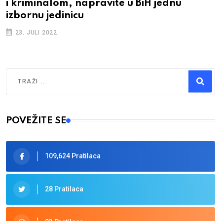
i kriminalom, napravite u BiH jednu
izbornu jedinicu
23. JULI 2022.
Traži
Type 2 or more characters for results.
POVEŽITE SE
109,624 Pratilaca
28 Pratilaca