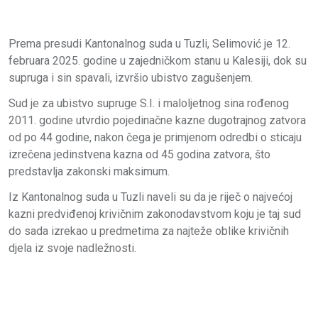
Prema presudi Kantonalnog suda u Tuzli, Selimović je 12.
februara 2025. godine u zajedničkom stanu u Kalesiji, dok su
supruga i sin spavali, izvršio ubistvo zagušenjem.
Sud je za ubistvo supruge S.I. i maloljetnog sina rođenog
2011. godine utvrdio pojedinačne kazne dugotrajnog zatvora
od po 44 godine, nakon čega je primjenom odredbi o sticaju
izrečena jedinstvena kazna od 45 godina zatvora, što
predstavlja zakonski maksimum.
Iz Kantonalnog suda u Tuzli naveli su da je riječ o najvećoj
kazni predviđenoj krivičnim zakonodavstvom koju je taj sud
do sada izrekao u predmetima za najteže oblike krivičnih
djela iz svoje nadležnosti.