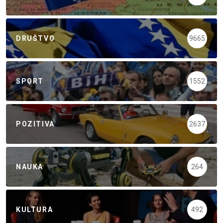
DRUŠTVO
9665
SPORT
1552
POZITIVA
2637
NAUKA
264
KULTURA
492