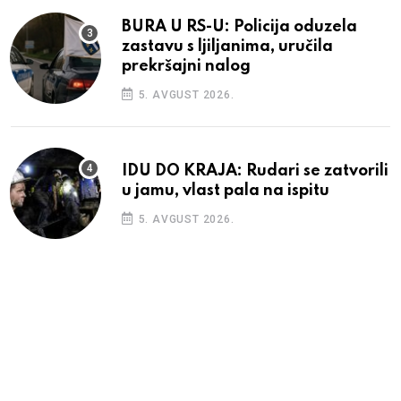
BURA U RS-U: Policija oduzela
zastavu s ljiljanima, uručila
prekršajni nalog
5. AVGUST 2026.
IDU DO KRAJA: Rudari se zatvorili
u jamu, vlast pala na ispitu
5. AVGUST 2026.