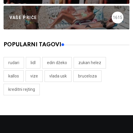
VAŠE PRIČE
1615
POPULARNI TAGOVI
rudari
lidl
edin džeko
zukan helez
kallos
vize
vlada usk
bruceloza
kreditni rejting