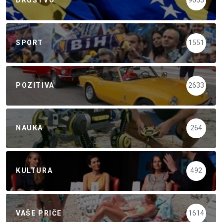
DRUŠTVO
9655
SPORT
1551
POZITIVA
2633
NAUKA
264
KULTURA
492
VAŠE PRIČE
1614