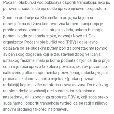
Počasni bleiburški vod pokušava osporiti transakciju, iako je,
po svemu sudeći, do nje došlo upravo njihovim propustom
Spomen područje na Blajburškom polju, na kojem se
desetljećima održava kontroverzna komemoracija koju je
prošle godine zabranila austrijska vlada, uskoro bi moglo
postati livada za ispašu stoke, doznaju Novosti. Dok
organizator Počasni bleiburški vod (PBV) i dalje javno
oglašava da se sudskim putem bori za povratak masovnog
svibanjskog događaja koji je zaustavljen zbog veličanja
ustaškog fašizma, malo je kome poznata činjenica da je prije
četiri mjeseca upravo ta zelena površina, izuzev pozornice,
natkrivenog oltara i spomenika posvećenog ustaškoj vojsci,
prodana lokalnom vlasniku mljekare (podaci poznati
redakciji) koji ima više od stotinu krava muzara. Do ovakvog
raspleta došlo je zahvaljujući austrijskim zakonima o
nasljedstvu, ali i zbog niza propusta PBV-a, koji sada preko
suda nastoji osporiti transakciju tvrdeći da se radi o njihovoj
imovini prodanoj takoreći na prijevaru.