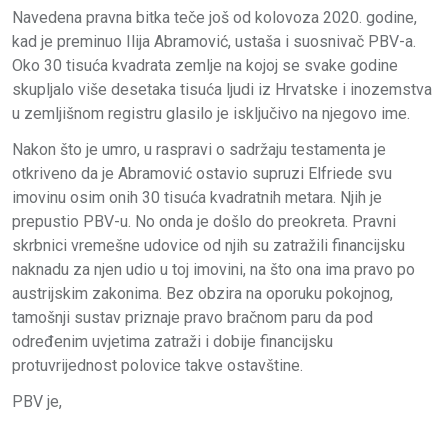
Navedena pravna bitka teče još od kolovoza 2020. godine,
kad je preminuo
Ilija Abramović
, ustaša i suosnivač PBV-a.
Oko 30 tisuća kvadrata zemlje na kojoj se svake godine
skupljalo više desetaka tisuća ljudi iz Hrvatske i inozemstva
u zemljišnom registru glasilo je isključivo na njegovo ime.
Nakon što je umro, u raspravi o sadržaju testamenta je
otkriveno da je Abramović ostavio supruzi
Elfriede
svu
imovinu osim onih 30 tisuća kvadratnih metara. Njih je
prepustio PBV-u. No onda je došlo do preokreta. Pravni
skrbnici vremešne udovice od njih su zatražili financijsku
naknadu za njen udio u toj imovini, na što ona ima pravo po
austrijskim zakonima. Bez obzira na oporuku pokojnog,
tamošnji sustav priznaje pravo bračnom paru da pod
određenim uvjetima zatraži i dobije financijsku
protuvrijednost polovice takve ostavštine.
PBV je,