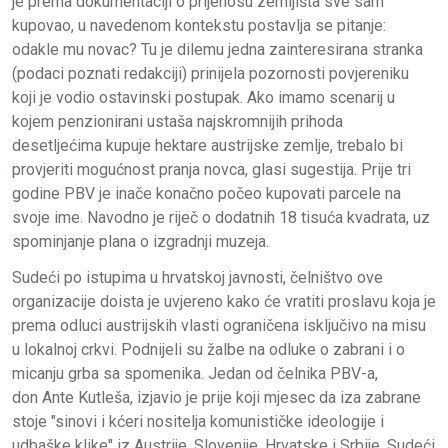
je prema dokumentaciji o prijenosu zemljišta sve sam
kupovao, u navedenom kontekstu postavlja se pitanje:
odakle mu novac? Tu je dilemu jedna zainteresirana stranka
(podaci poznati redakciji) prinijela pozornosti povjereniku
koji je vodio ostavinski postupak. Ako imamo scenarij u
kojem penzionirani ustaša najskromnijih prihoda
desetljećima kupuje hektare austrijske zemlje, trebalo bi
provjeriti mogućnost pranja novca, glasi sugestija. Prije tri
godine PBV je inače konačno počeo kupovati parcele na
svoje ime. Navodno je riječ o dodatnih 18 tisuća kvadrata, uz
spominjanje plana o izgradnji muzeja.
Sudeći po istupima u hrvatskoj javnosti, čelništvo ove
organizacije doista je uvjereno kako će vratiti proslavu koja je
prema odluci austrijskih vlasti ograničena isključivo na misu
u lokalnoj crkvi. Podnijeli su žalbe na odluke o zabrani i o
micanju grba sa spomenika. Jedan od čelnika PBV-a,
don
Ante Kutleša
, izjavio je prije koji mjesec da iza zabrane
stoje "sinovi i kćeri nositelja komunističke ideologije i
udbaške klike" iz Austrije, Slovenije, Hrvatske i Srbije. Sudeći