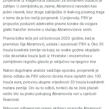
povjerenik iz Klagenfurta zadužen za testament odbacio je
zahtjev. U zemljišniku je, naime, Abramović naveden kao
jedini vlasnik, bez druge zabilježbe ili ikakvog pisanog traga
o tome da je bio nečiji povjerenik. U prijevodu, PBV je
propustio poduzeti adekvatne pravne korake da osigura
glatki transfer imovine u slučaju Abramovićeve smrti.
Pravna bitka teče još od kolovoza 2020. godine, kad je
preminuo Ilija Abramović, ustaša i suosnivač PBV-a. Oko 30
tisuća kvadrata zemlje na kojoj se svake godine skupljalo
više desetaka tisuća ljudi iz Hrvatske i inozemstva u
zemljišnom registru glasilo je isključivo na njegovo ime
Nakon dugotrajne analize sadržaja oporuke, povjerenik je
donio odluku da PBV udovici doista mora isplatiti oko 100
tisuća eura, polovicu ukupne vrijednosti 30 tisuća kvadratnih
metara zemlje. Oni su to odbili, tvrdeći da ne žele plaćati
nešto što su preko pokojnog Abramovića već u cijelosti
financirali.
Njihovom odbijenicom pravni skrbnici gospođe Abramović