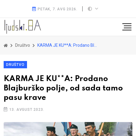
PETAK, 7. AVG 2026.
Društvo
KARMA JE KU**A: Prodano Blajburško polje, od sada tamo pasu krave
DRUŠTVO
KARMA JE KU**A: Prodano
Blajburško polje, od sada tamo
pasu krave
13. AVGUST 2023.