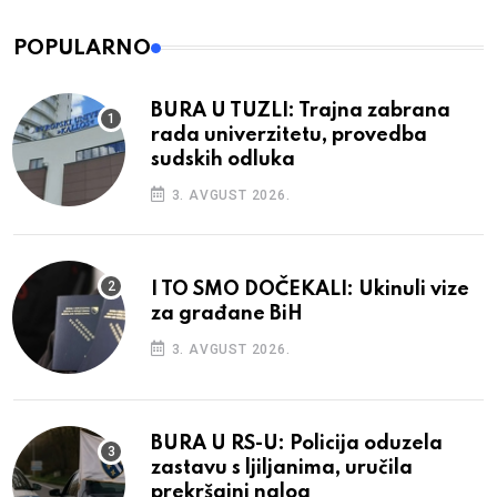
POPULARNO
BURA U TUZLI: Trajna zabrana
rada univerzitetu, provedba
sudskih odluka
3. AVGUST 2026.
I TO SMO DOČEKALI: Ukinuli vize
za građane BiH
3. AVGUST 2026.
BURA U RS-U: Policija oduzela
zastavu s ljiljanima, uručila
prekršajni nalog