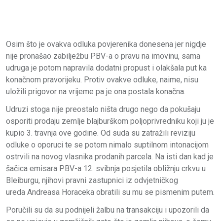
Osim što je ovakva odluka povjerenika donesena jer nigdje
nije pronašao zabilježbu PBV-a o pravu na imovinu, sama
udruga je potom napravila dodatni propust i olakšala put ka
konačnom pravorijeku. Protiv ovakve odluke, naime, nisu
uložili prigovor na vrijeme pa je ona postala konačna.
Udruzi stoga nije preostalo ništa drugo nego da pokušaju
osporiti prodaju zemlje blajburškom poljoprivredniku koji ju je
kupio 3. travnja ove godine. Od suda su zatražili reviziju
odluke o oporuci te se potom nimalo suptilnom intonacijom
ostrvili na novog vlasnika prodanih parcela. Na isti dan kad je
šačica emisara PBV-a 12. svibnja posjetila obližnju crkvu u
Bleiburgu, njihovi pravni zastupnici iz odvjetničkog
ureda
Andreasa Horaceka
obratili su mu se pismenim putem.
Poručili su da su podnijeli žalbu na transakciju i upozorili da