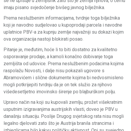
se ne upisuje u zemljišnik zato što je zemlja njihova, o čemu
imaju pisano svjedočenje bivšeg javnog bilježnika.
Prema neslužbenim informacijama, tvrdnje toga bilježnika
koji je navodno sudjelovao u kupoprodaji parcela i navodne
uplatnice PBV-a za kupnju zemlje najvažniji su dokazi kojim
ova organizacija nastoji blokirati posao.
Pitanje je, međutim, hoće li to biti dostatno za kvalitetno
osporavanje prodaje, a kamoli konačno dobivanje toga
zemljišta od udovice. Prema neslužbenim podacima kojima
raspolažu Novosti, i dalje nisu pokazali ugovore s
Abramovićem i slične dokumente kojima bi nedvosmisleno
mogli potkrijepiti tvrdnju da je on tek služio za njihovo
višedesetljetno imovinsko širenje po blajburškom polju.
Upravo način na koji su kupovali zemlju, prožet višekratnim
usputnim izigravanjima austrijskih vlasti, doveo je PBV u
današnju situaciju. Poslije Drugog svjetskog rata nisu mogli
legalno djelovati zato što je Austrija branila strancima i
izbjeglicama bilo kakvu političku aktivnost. Oni su svejedno