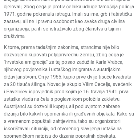
djelovali, zbog čega je protiv čelnika udruge tamošnja policija
1971. godine pokrenula istragu. Imali su ime, grb i fašističku
zastavu, ali ne i pravnu osobnost kao svaka druga civilna
organizacija, pa ih se istraživalo zbog članstva u tajnim
društvima.
K tome, prema tadašnjim zakonima, strancima nije bilo
dozvoljeno kupovati poljoprivrednu zemlju, zbog čega je
"hrvatska emigracija" za taj posao zadužila
Karla Vrabca
,
njihovog povjerenika i ustaškog imigranta s austrijskim
državljanstvom. On je 1965. kupio prve dvije tisuće kvadrata
za 20 tisuća šilinga. Novac je skupio
Vilim Cecelja
, svećenik
i
Pavelićev
ispovjednik pred kojim je 16. travnja 1941. prva
ustaška vlada na čelu s poglavnikom položila zakletvu.
Austrijanci su dozvolili kupnju, ali pod uvjetom zabrane
dizanja bilo kakvih spomenika ili građevnih objekata. Kako su
s vremenom popuštali zahtjevima, tako su organizatori
iskorištavali situaciju, od otvorenog slavljenja ustaša na
spomeničkom natpisu do dizanja popratnih objekata.