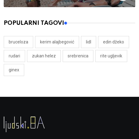
POPULARNI TAGOVI
bruceloza
kerim alajbegović
lidl
edin džeko
rudari
zukan helez
srebrenica
rite ugljevik
ginex