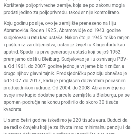
Korištenje poljoprivredne zemlje, koja se po zakonu mogla
prodati jedino za poljoprivredu, također nije kontrolirano.
Koju godinu poslije, ovo je zemljište preneseno na Iliju
Abramovića. Rođen 1925., Abramović je od 1943. godine
sudjelovao u ratu kao ustaša. Nakon što je 1945. teško ranjen
i pušten iz zarobljeništva, ostao je živjeti u Klagenfurtu kao
apatrid. Spada i u prvu generaciju ustaša koji su još 1952.
premijerno došli u Bleiburg. Sudjelovao je i u osnivanju PBV-
a. Od 1961. do 2007. godine jedno je vrijeme bio rizničar, a
drugo njihov glavni tajnik. Predsjedničku poziciju obnašao je
od 2007. do 2017., kada je proglašen doživotnim počasnim
predsjednikom udruge. Od 2004. do 2008. Abramović je na
svoje ime kupio dodatne parcele zemljišta u Bleiburgu, pa se
spomen-područje na koncu proširilo do skoro 30 tisuća
kvadrata.
U samo četiri godine iskeširao je 220 tisuća eura. Budući da
se radi o čovjeku koji je za života imao minimalnu penziju i da