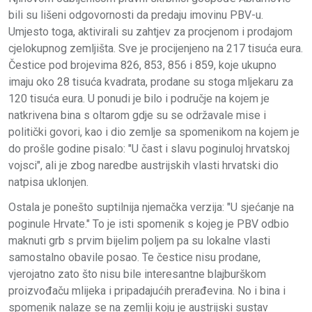
bili su lišeni odgovornosti da predaju imovinu PBV-u.
Umjesto toga, aktivirali su zahtjev za procjenom i prodajom
cjelokupnog zemljišta. Sve je procijenjeno na 217 tisuća eura.
Čestice pod brojevima 826, 853, 856 i 859, koje ukupno
imaju oko 28 tisuća kvadrata, prodane su stoga mljekaru za
120 tisuća eura. U ponudi je bilo i područje na kojem je
natkrivena bina s oltarom gdje su se održavale mise i
politički govori, kao i dio zemlje sa spomenikom na kojem je
do prošle godine pisalo: "U čast i slavu poginuloj hrvatskoj
vojsci", ali je zbog naredbe austrijskih vlasti hrvatski dio
natpisa uklonjen.
Ostala je ponešto suptilnija njemačka verzija: "U sjećanje na
poginule Hrvate." To je isti spomenik s kojeg je PBV odbio
maknuti grb s prvim bijelim poljem pa su lokalne vlasti
samostalno obavile posao. Te čestice nisu prodane,
vjerojatno zato što nisu bile interesantne blajburškom
proizvođaču mlijeka i pripadajućih prerađevina. No i bina i
spomenik nalaze se na zemlji koju je austrijski sustav