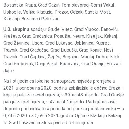
Bosanska Krupa, Grad Cazin, Tomislavgrad, Gornji Vakuf-
Uskoplje, Velika Kladuša, Prozor, Odžak, Sanski Most,
Kladanj i Bosanski Petrovac.
U
3. skupinu
spadaju: Grude, Vitez, Grad Visoko, Banovići,
Kreševo, Grad Gračanica, Posušje, Neum, Kiseljak, Kakanj,
Grad Živinice, Usora, Grad Lukavac, Jablanica, Kupres,
Travnik, Grad Gradačac, Grad Ljubuški, Grad Konjic, Novi
Travnik, Grad Čapljina, Žepče, Bugojno, Maglaj, Doboj-Istok,
Grad Srebrenik, Donji Vakuf, Busovača, Grad Orašje, Breza i
Jajce.
Na listi jedinica lokalne samouprave najveće promjene u
2021. u odnosu na 2020. godinu zabilježila je općina Breza –
koja je pala za devet mjesta, s 39. na 48. mjesto. Grad Orašje
pao je za pet mjesta, s 42. na 47. mjesto. Padu je najviše
doprinio pad indikatora prihoda od poreza po stanovniku – s
0,74 u 2020. na 0,69 u 2021. godini. Općine Kladanj i Kakanj
te Grad Lukavac imali su pad od četiri mjesta.