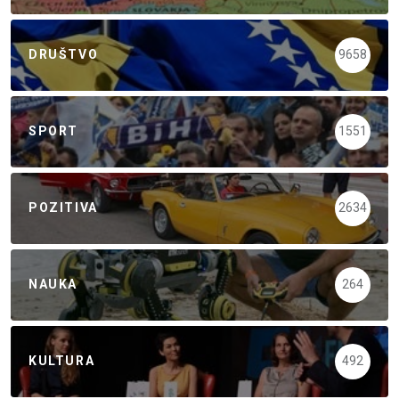
DRUŠTVO
9658
SPORT
1551
POZITIVA
2634
NAUKA
264
KULTURA
492