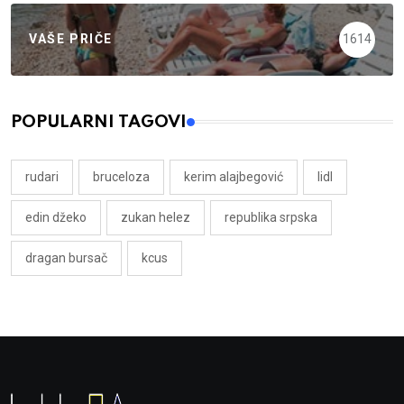
VAŠE PRIČE
1614
POPULARNI TAGOVI
rudari
bruceloza
kerim alajbegović
lidl
edin džeko
zukan helez
republika srpska
dragan bursač
kcus