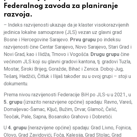
Federalnog zavoda za planiranje
razvoja.
– Indeks razvijenosti ukazuje da je klaster visokorazvijenih
jedinica lokalne samouprave (JLS) vezan uz glavni grad
Bosne i Hercegovine Sarajevo.
Prvu grupu
po indeksu
razvijenosti čine Centar Sarajevo, Novo Sarajevo, Stari Grad i
Novi Grad, kao i Ilidža, Trnovo i Vogošća.
Drugu grupu
čine
većinom JLS koji su glavni gradovi kantona, tj. gradovi Tuzla,
Mostar, Široki Brijeg, Goražde, Bihać i Zenica. Doboj-Jug,
Tešanj, Hadžići, Čitluk i Ilijaš također su u ovoj grupi – stoji u
dokumentu.
Prema nivou razvijenosti Federacije BiH po JLS-u u 2021., u
5. grupu
(izrazito nerazvijene općine) spadaju: Ravno, Vareš,
Domaljevac-Šamac, Ključ, Bužim, Drvar, Glamoč, Čelić,
Teočak, Pale, Sapna, Bosansko Grahovo i Dobretići.
U
4. grupu
(nerazvijene općine) spadaju: Grad Livno, Fojnica,
Olovo, Grad Zavidovići, Foča, Kalesija, Grad Stolac, Grad