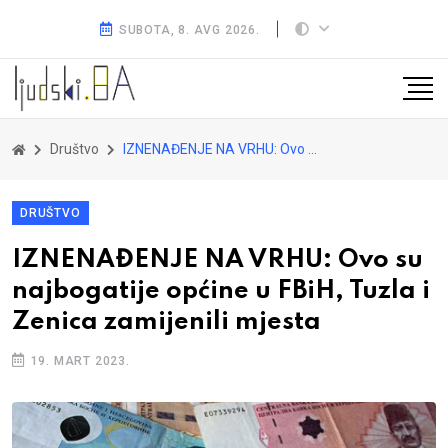
SUBOTA, 8. AVG 2026.
Društvo
IZNENAĐENJE NA VRHU: Ovo su najbogatije općine u FBiH, Tuzla i Zenica zamijenili mjesta
DRUŠTVO
IZNENAĐENJE NA VRHU: Ovo su
najbogatije općine u FBiH, Tuzla i
Zenica zamijenili mjesta
19. MART 2023.