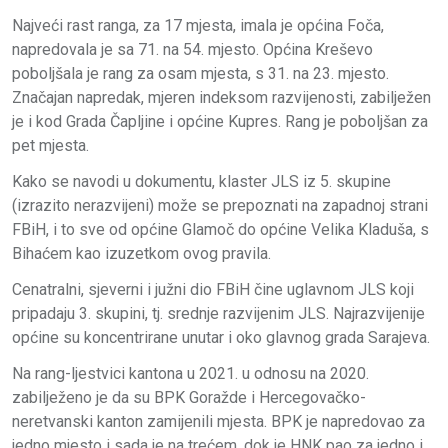
Najveći rast ranga, za 17 mjesta, imala je općina Foča,
napredovala je sa 71. na 54. mjesto. Općina Kreševo
poboljšala je rang za osam mjesta, s 31. na 23. mjesto.
Značajan napredak, mjeren indeksom razvijenosti, zabilježen
je i kod Grada Čapljine i općine Kupres. Rang je poboljšan za
pet mjesta.
Kako se navodi u dokumentu, klaster JLS iz 5. skupine
(izrazito nerazvijeni) može se prepoznati na zapadnoj strani
FBiH, i to sve od općine Glamoč do općine Velika Kladuša, s
Bihaćem kao izuzetkom ovog pravila.
Cenatralni, sjeverni i južni dio FBiH čine uglavnom JLS koji
pripadaju 3. skupini, tj. srednje razvijenim JLS. Najrazvijenije
općine su koncentrirane unutar i oko glavnog grada Sarajeva.
Na rang-ljestvici kantona u 2021. u odnosu na 2020.
zabilježeno je da su BPK Goražde i Hercegovačko-
neretvanski kanton zamijenili mjesta. BPK je napredovao za
jedno mjesto i sada je na trećem, dok je HNK pao za jedno i