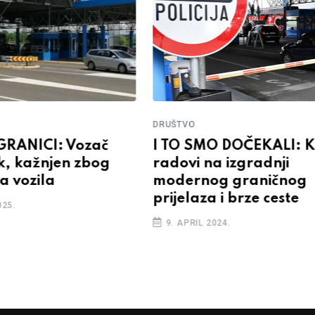
DRUŠTVO
GRANICI: Vozač
I TO SMO DOČEKALI: K
ok, kažnjen zbog
radovi na izgradnji
ja vozila
modernog graničnog
prijelaza i brze ceste
025.
9. APRIL 2024.