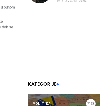
5. AVGUST 2026.
nalog
ra u punom
ke
ve dok se
KATEGORIJE
POLITIKA
7138