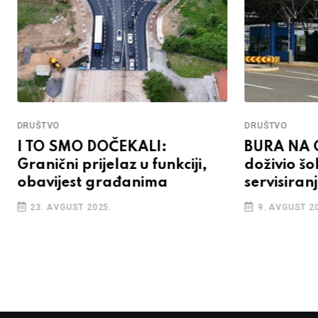
DRUŠTVO
DRUŠTVO
I TO SMO DOČEKALI:
BURA NA 
Granični prijelaz u funkciji,
doživio š
obavijest građanima
servisiran
23. AVGUST 2025.
9. AVGUST 2