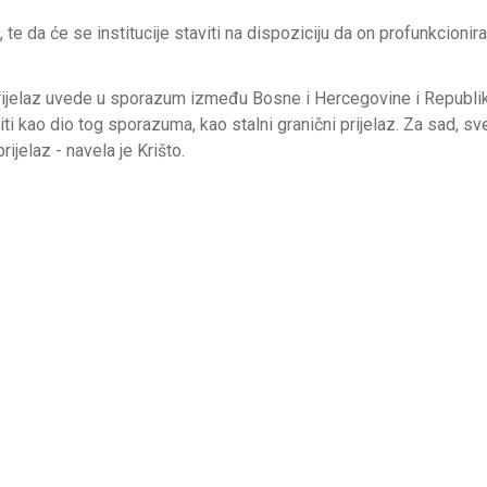
 te da će se institucije staviti na dispoziciju da on profunkcioni
prijelaz uvede u sporazum između Bosne i Hercegovine i Republi
biti kao dio tog sporazuma, kao stalni granični prijelaz. Za sad, s
rijelaz - navela je Krišto.