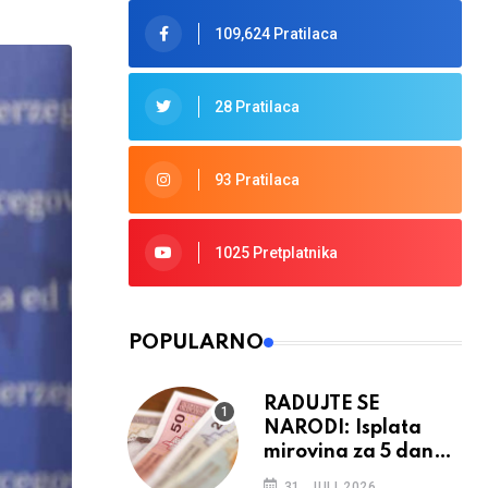
109,624 Pratilaca
28 Pratilaca
93 Pratilaca
1025 Pretplatnika
POPULARNO
RADUJTE SE
NARODI: Isplata
mirovina za 5 dana,
retroaktivna
31. JULI 2026.