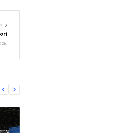
I
ori
026.