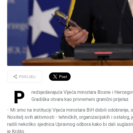
PODIJELI
P
redsjedavajuća Vijeća ministara Bosne i Hercegovin
Gradiška otvara kao privremeni granični prijelaz.
- Mi smo na instituciji Vijeća ministara BiH dobili odobrenje,
Nositelj svih aktivnosti - tehničkih, organizacijskih i ostalo
radili nekoliko sjednica Upravnog odbora kako bi dali suglasnost
je Krišto.