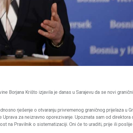
e Borjana Krišto izjavila je danas u Sarajevu da se novi granični
 odnosno rješenje o otvaranju privremenog graničnog prijelaza u Gr
g, je Uprava za neizravno oporezivanje. Upoznata sam od direktora 
 na Pravilnik o sistematizaciji. Oni će to uraditi, prije ili poslije