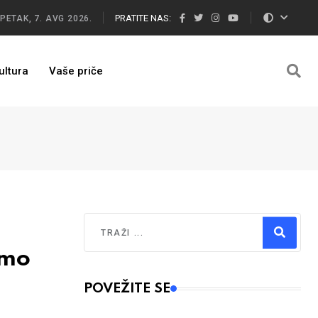
PRATITE NAS:
PETAK, 7. AVG 2026.
ultura
Vaše priče
Traži
amo
Type 2 or more characters for results.
POVEŽITE SE