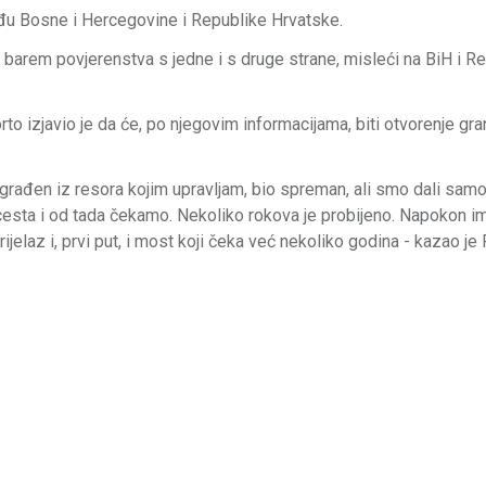
đu Bosne i Hercegovine i Republike Hrvatske.
če barem povjerenstva s jedne i s druge strane, misleći na BiH i R
o izjavio je da će, po njegovim informacijama, biti otvorenje gr
e sagrađen iz resora kojim upravljam, bio spreman, ali smo dali sam
 cesta i od tada čekamo. Nekoliko rokova je probijeno. Napokon 
rijelaz i, prvi put, i most koji čeka već nekoliko godina - kazao je 