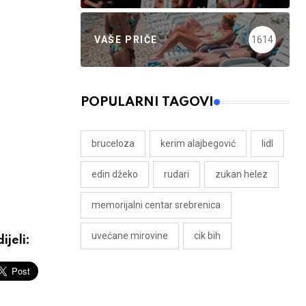
VAŠE PRIČE
1614
POPULARNI TAGOVI
bruceloza
kerim alajbegović
lidl
edin džeko
rudari
zukan helez
memorijalni centar srebrenica
uvećane mirovine
cik bih
ijeli: