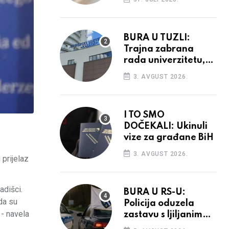
povećanja
BURA U TUZLI:
Trajna zabrana
rada univerzitetu,
provedba sudskih
3. AVGUST 2026.
odluka
I TO SMO
DOČEKALI: Ukinuli
vize za građane BiH
3. AVGUST 2026.
 prijelaz
adišci.
BURA U RS-U:
da su
Policija oduzela
 - navela
zastavu s ljiljanima,
uručila prekršajni