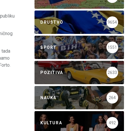
epubliku
DRUŠTVO
9654
aničnog
SPORT
1551
o tada
imamo
Forto.
POZITIVA
2633
NAUKA
264
KULTURA
492