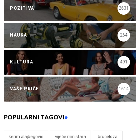
POZITIVA
2631
NAUKA
264
KULTURA
491
VAŠE PRIČE
1614
POPULARNI TAGOVI
kerim alajbegović
vijeće ministara
bruceloza