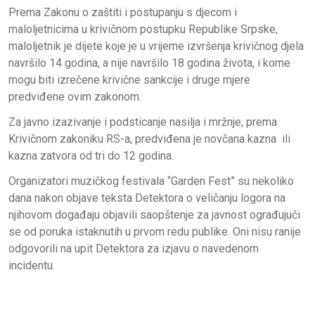
Prema Zakonu o zaštiti i postupanju s djecom i
maloljetnicima u krivičnom postupku Republike Srpske,
maloljetnik je dijete koje je u vrijeme izvršenja krivičnog djela
navršilo 14 godina, a nije navršilo 18 godina života, i kome
mogu biti izrečene krivične sankcije i druge mjere
predviđene ovim zakonom.
Za javno izazivanje i podsticanje nasilja i mržnje, prema
Krivičnom zakoniku RS-a, predviđena je novčana kazna ili
kazna zatvora od tri do 12 godina.
Organizatori muzičkog festivala “Garden Fest” su nekoliko
dana nakon objave teksta Detektora o veličanju logora na
njihovom događaju objavili saopštenje za javnost ograđujući
se od poruka istaknutih u prvom redu publike. Oni nisu ranije
odgovorili na upit Detektora za izjavu o navedenom
incidentu.