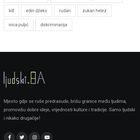
lidl
edin džeko
rudari
zukan helez
ivica puljić
diskriminacija
Mjesto gdje se ruše predrasude, brišu granice među ljudima,
promovišu dobre ideje, vrijednosti kulture i tradicije. Samo ljudski
i nikako drugačije!