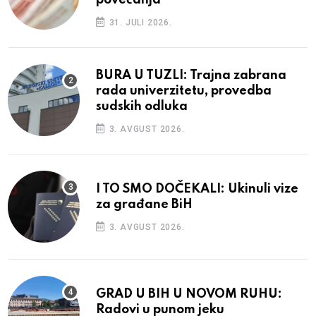
31. JULI 2026.
BURA U TUZLI: Trajna zabrana
rada univerzitetu, provedba
sudskih odluka
3. AVGUST 2026.
I TO SMO DOČEKALI: Ukinuli vize
za građane BiH
3. AVGUST 2026.
GRAD U BIH U NOVOM RUHU:
Radovi u punom jeku