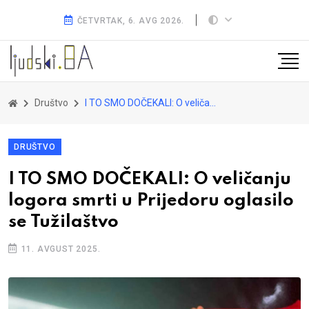
ČETVRTAK, 6. AVG 2026.
Društvo
I TO SMO DOČEKALI: O veličanju logora smrti u Prijedoru oglasilo se Tužilaštvo
DRUŠTVO
I TO SMO DOČEKALI: O veličanju
logora smrti u Prijedoru oglasilo
se Tužilaštvo
11. AVGUST 2025.