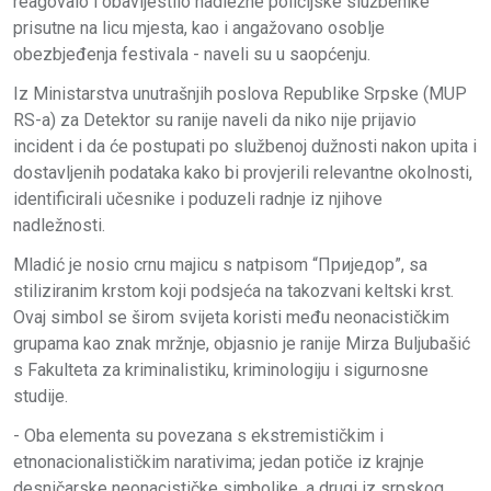
reagovalo i obavijestilo nadležne policijske službenike
prisutne na licu mjesta, kao i angažovano osoblje
obezbjeđenja festivala - naveli su u saopćenju.
Iz Ministarstva unutrašnjih poslova Republike Srpske (MUP
RS-a) za Detektor su ranije naveli da niko nije prijavio
incident i da će postupati po službenoj dužnosti nakon upita i
dostavljenih podataka kako bi provjerili relevantne okolnosti,
identificirali učesnike i poduzeli radnje iz njihove
nadležnosti.
Mladić je nosio crnu majicu s natpisom “Приједор”, sa
stiliziranim krstom koji podsjeća na takozvani keltski krst.
Ovaj simbol se širom svijeta koristi među neonacističkim
grupama kao znak mržnje, objasnio je ranije Mirza Buljubašić
s Fakulteta za kriminalistiku, kriminologiju i sigurnosne
studije.
- Oba elementa su povezana s ekstremističkim i
etnonacionalističkim narativima; jedan potiče iz krajnje
desničarske neonacističke simbolike, a drugi iz srpskog