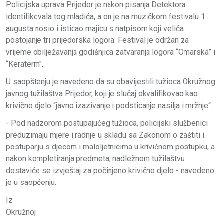
Policijska uprava Prijedor je nakon pisanja Detektora
identifikovala tog mladića, a on je na muzičkom festivalu 1.
augusta nosio i isticao majicu s natpisom koji veliča
postojanje tri prijedorska logora. Festival je održan za
vrijeme obilježavanja godišnjica zatvaranja logora “Omarska” i
“Keraterm".
U saopštenju je navedeno da su obavijestili tužioca Okružnog
javnog tužilaštva Prijedor, koji je slučaj okvalifikovao kao
krivično djelo “javno izazivanje i podsticanje nasilja i mržnje“.
- Pod nadzorom postupajućeg tužioca, policijski službenici
preduzimaju mjere i radnje u skladu sa Zakonom o zaštiti i
postupanju s djecom i maloljetnicima u krivičnom postupku, a
nakon kompletiranja predmeta, nadležnom tužilaštvu
dostaviće se izvještaj za počinjeno krivično djelo - navedeno
je u saopćenju.
Iz
Okružnoj