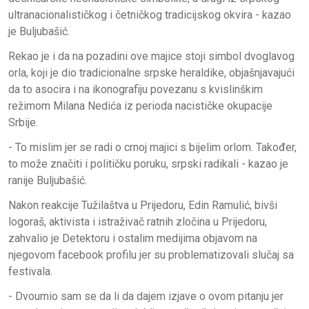
ultranacionalističkog i četničkog tradicijskog okvira - kazao
je Buljubašić.
Rekao je i da na pozadini ove majice stoji simbol dvoglavog
orla, koji je dio tradicionalne srpske heraldike, objašnjavajući
da to asocira i na ikonografiju povezanu s kvislinškim
režimom Milana Nedića iz perioda nacističke okupacije
Srbije.
- To mislim jer se radi o crnoj majici s bijelim orlom. Također,
to može značiti i političku poruku, srpski radikali - kazao je
ranije Buljubašić.
Nakon reakcije Tužilaštva u Prijedoru, Edin Ramulić, bivši
logoraš, aktivista i istraživač ratnih zločina u Prijedoru,
zahvalio je Detektoru i ostalim medijima objavom na
njegovom facebook profilu jer su problematizovali slučaj sa
festivala.
- Dvoumio sam se da li da dajem izjave o ovom pitanju jer