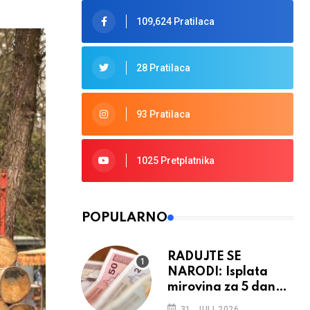
109,624 Pratilaca
28 Pratilaca
93 Pratilaca
1025 Pretplatnika
POPULARNO
RADUJTE SE
NARODI: Isplata
mirovina za 5 dana,
retroaktivna
31. JULI 2026.