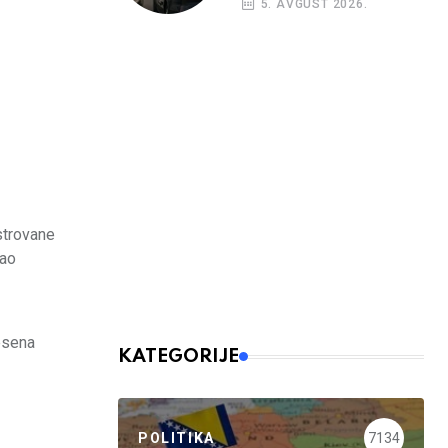
5. AVGUST 2026.
nalog
strovane
vao
nesena
KATEGORIJE
POLITIKA
7134