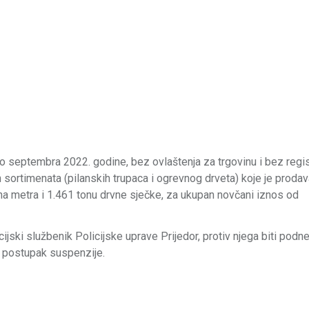
do septembra 2022. godine, bez ovlaštenja za trgovinu i bez regi
h sortimenata (pilanskih trupaca i ogrevnog drveta) koje je proda
ubna metra i 1.461 tonu drvne sječke, za ukupan novčani iznos od
cijski službenik Policijske uprave Prijedor, protiv njega biti pod
o postupak suspenzije.