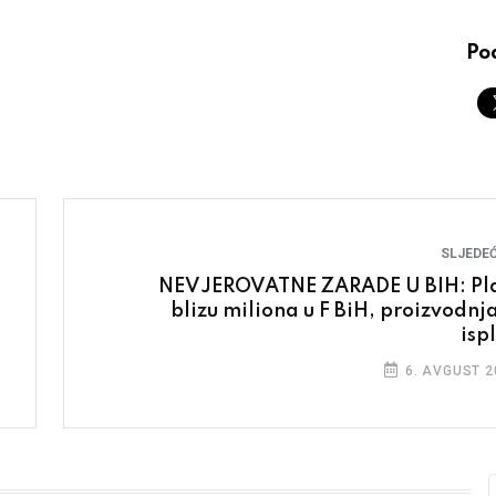
Pod
SLJEDEĆ
NEVJEROVATNE ZARADE U BIH: Pl
blizu miliona u F BiH, proizvodnja
isp
6. AVGUST 2