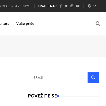
PRATITE NAS:
VRTAK, 6. AVG 2026.
ultura
Vaše priče
Traži
Type 2 or more characters for results.
POVEŽITE SE