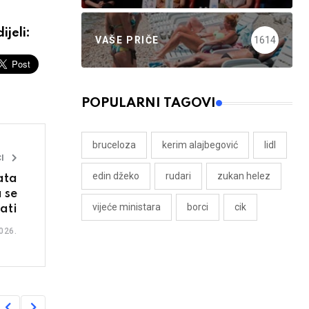
ijeli:
VAŠE PRIČE
1614
POPULARNI TAGOVI
bruceloza
kerim alajbegović
lidl
I
edin džeko
rudari
zukan helez
ata
 se
vijeće ministara
borci
cik
lati
026.