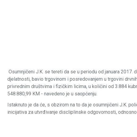
Osumnjičeni J.K. se tereti da se u periodu od januara 2017. 
djelatnosti, bavio trgovinom i posredovanjem u trgovini drvni
privrednim društvima i fizičkim licima, u količini od 3.884 k
548.880,99 KM - navedeno je u saopćenju.
Istaknuto je da će, s obzirom na to da je osumnjičeni J.K. poli
inicijativa za utvrđivanje discliplinske odgovornosti, odnosn