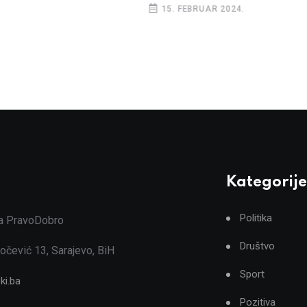
15. FEBRUAR 2024.
Kategorije
Politika
ja PravoDobro
Društvo
očević 13, Sarajevo, BiH
Sport
ki.ba
Pozitiva