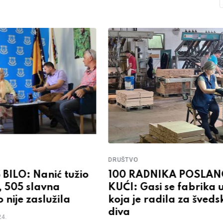
DRUŠTVO
BILO: Nanić tužio
100 RADNIKA POSLA
, 505 slavna
KUĆI: Gasi se fabrika 
 nije zaslužila
koja je radila za šved
diva
4.