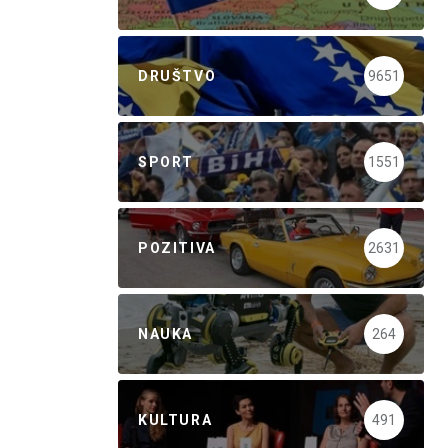
DRUŠTVO
9651
SPORT
1551
POZITIVA
2631
NAUKA
264
KULTURA
491