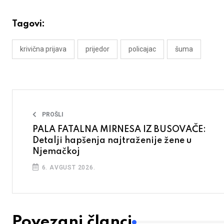
Tagovi:
krivična prijava
prijedor
policajac
šuma
PROŠLI
PALA FATALNA MIRNESA IZ BUSOVAČE:
Detalji hapšenja najtraženije žene u
Njemačkoj
6. AVGUST 2026.
Povezani članci