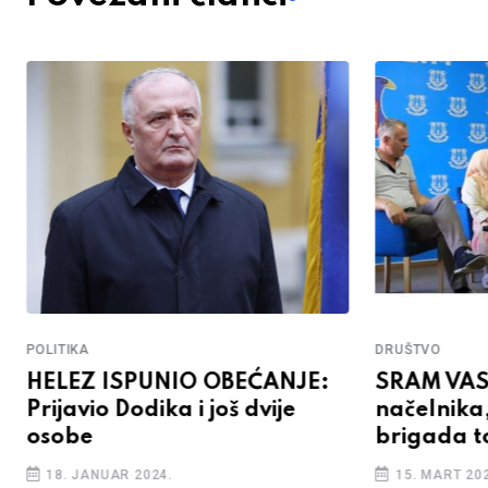
POLITIKA
DRUŠTVO
HELEZ ISPUNIO OBEĆANJE:
SRAM VAS 
Prijavio Dodika i još dvije
načelnika
osobe
brigada to
18. JANUAR 2024.
15. MART 202