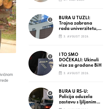
povećanja
BURA U TUZLI:
Trajna zabrana
rada univerzitetu,
provedba sudskih
3. AVGUST 2026.
odluka
I TO SMO
DOČEKALI: Ukinuli
vize za građane BiH
3. AVGUST 2026.
rivičnom
vrede
BURA U RS-U:
Policija oduzela
zastavu s ljiljanima,
uručila prekršajni