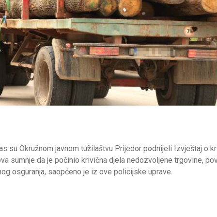
nas su Okružnom javnom tužilaštvu Prijedor podnijeli Izvještaj o k
nova sumnje da je počinio krivična djela nedozvoljene trgovine, po
nog osguranja, saopćeno je iz ove policijske uprave.