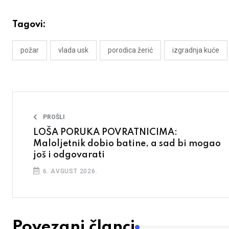
Tagovi:
požar
vlada usk
porodica žerić
izgradnja kuće
PROŠLI
LOŠA PORUKA POVRATNICIMA:
Maloljetnik dobio batine, a sad bi mogao
još i odgovarati
6. AVGUST 2026.
Povezani članci