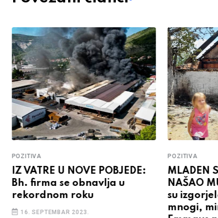
POZITIVA
POZITIVA
IZ VATRE U NOVE POBJEDE:
MLADEN S
Bh. firma se obnavlja u
NAŠAO MUJ
rekordnom roku
su izgorj
mnogi, min
16. SEPTEMBAR 2023.