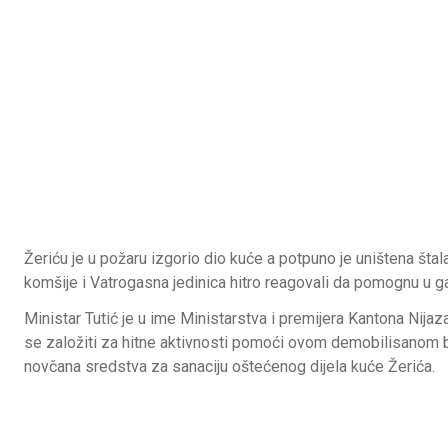
Žeriću je u požaru izgorio dio kuće a potpuno je uništena štala
komšije i Vatrogasna jedinica hitro reagovali da pomognu u g
Ministar Tutić je u ime Ministarstva i premijera Kantona Nij
se založiti za hitne aktivnosti pomoći ovom demobilisanom br
novčana sredstva za sanaciju oštećenog dijela kuće Žerića.