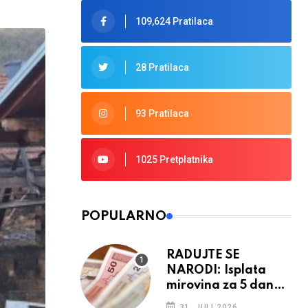
109,624 Pratilaca
28 Pratilaca
93 Pratilaca
1025 Pretplatnika
POPULARNO
RADUJTE SE
NARODI: Isplata
mirovina za 5 dana,
retroaktivna
31. JULI 2026.