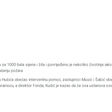
 sa 1000 bala sijena i žita i povrijeđeno je nekoliko životinja iak
ašenju požara.
aza Hušića obećao interventnu pomoć, zastupnici Musić i Šabić obe
aniocu, a direktor Fonda, Kudić je kazao da će ova ustanova osi