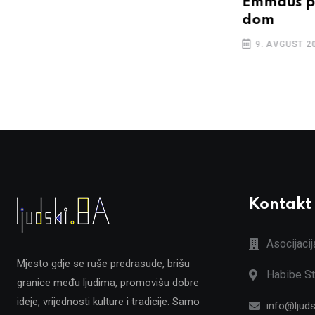
Emmaus po
dom
9. AVGUST 2
Kontakt
Asocijaci
Mjesto gdje se ruše predrasude, brišu
Habibe St
granice među ljudima, promovišu dobre
ideje, vrijednosti kulture i tradicije. Samo
info@ljuds