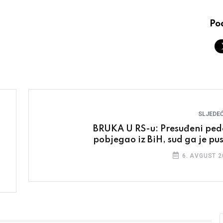
Pod
SLJEDEĆ
BRUKA U RS-u: Presuđeni pedo
pobjegao iz BiH, sud ga je pus
6. AVGUST 2