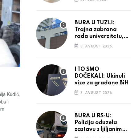
povećanja
BURA U TUZLI:
Trajna zabrana
rada univerzitetu,
provedba sudskih
3. AVGUST 2026.
odluka
I TO SMO
DOČEKALI: Ukinuli
vize za građane BiH
3. AVGUST 2026.
ija Kudić,
ba i
nim
BURA U RS-U:
Policija oduzela
zastavu s ljiljanima,
uručila prekršajni