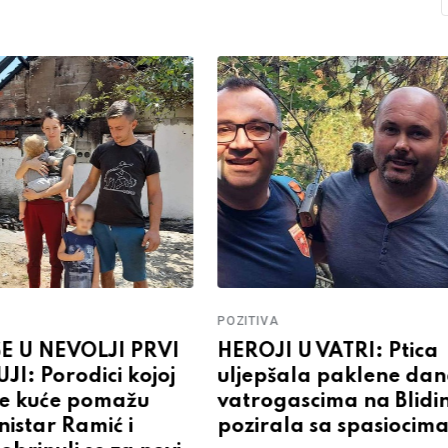
POZITIVA
E U NEVOLJI PRVI
HEROJI U VATRI: Ptica
I: Porodici kojoj
uljepšala paklene dan
ele kuće pomažu
vatrogascima na Blidin
istar Ramić i
pozirala sa spasiocim