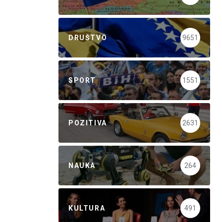
DRUŠTVO
9651
SPORT
1551
POZITIVA
2631
NAUKA
264
KULTURA
491