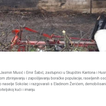
, Jasmin Musić i Emir Šabić, zastupnici u Skupštini Kantona i Husn
 zbrinjavanju i zapošljavanju boračke populacije, raseljenih oso
ćko naselje Sokolac i razgovarali s Eladinom Žerićem, demobilisa
iteljskoj kući i imanju.