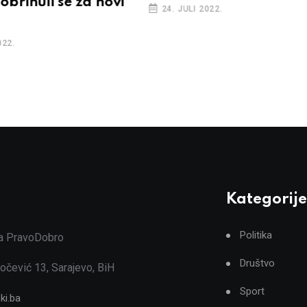
brinuli se za novi
24. JULI 2022.
022.
Kategorije
Politika
ja PravoDobro
Društvo
očević 13, Sarajevo, BiH
Sport
ki.ba