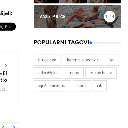
ijeli:
VAŠE PRIČE
1614
POPULARNI TAGOVI
bruceloza
kerim alajbegović
lidl
I
edin džeko
rudari
zukan helez
fil
tio
vijeće ministara
borci
cik
026.