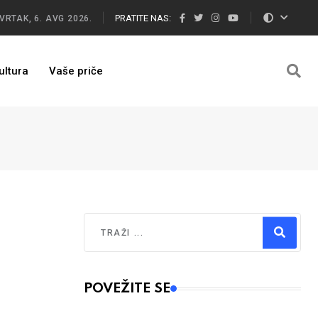
PRATITE NAS:
VRTAK, 6. AVG 2026.
ultura
Vaše priče
Traži
Type 2 or more characters for results.
POVEŽITE SE