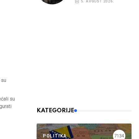
5. AVGUST 2026.
nalog
o su
ćali su
gurati
KATEGORIJE
POLITIKA
7134