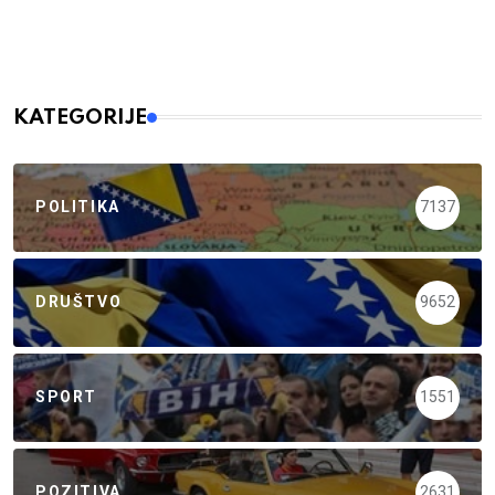
KATEGORIJE
POLITIKA
7137
DRUŠTVO
9652
SPORT
1551
POZITIVA
2631