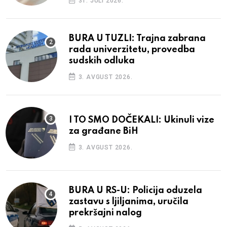
31. JULI 2026.
BURA U TUZLI: Trajna zabrana
rada univerzitetu, provedba
sudskih odluka
3. AVGUST 2026.
I TO SMO DOČEKALI: Ukinuli vize
za građane BiH
3. AVGUST 2026.
BURA U RS-U: Policija oduzela
zastavu s ljiljanima, uručila
prekršajni nalog