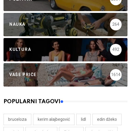
NAUKA
264
KULTURA
492
VAŠE PRIČE
1614
POPULARNI TAGOVI
bruceloza
kerim alajbegović
lidl
edin džeko