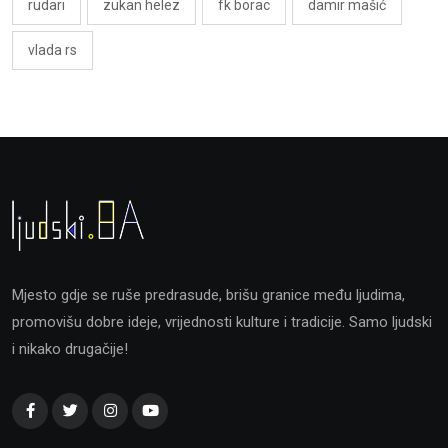
rudari
zukan helez
fk borac
damir mašić
vlada rs
Mjesto gdje se ruše predrasude, brišu granice među ljudima,
promovišu dobre ideje, vrijednosti kulture i tradicije. Samo ljudski
i nikako drugačije!